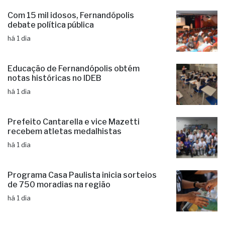
veículo ao Conselho Tutelar
há 1 dia
Com 15 mil idosos, Fernandópolis
debate política pública
há 1 dia
Educação de Fernandópolis obtém
notas históricas no IDEB
há 1 dia
Prefeito Cantarella e vice Mazetti
recebem atletas medalhistas
há 1 dia
Programa Casa Paulista inicia sorteios
de 750 moradias na região