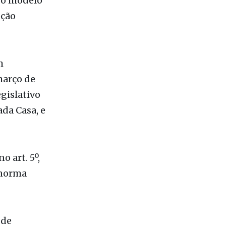
m
março de
gislativo
ada Casa, e
o art. 5º,
 norma
 de
Lei
cional de