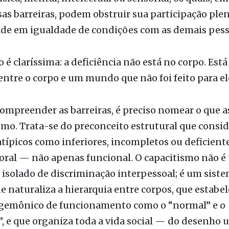
ade em igualdade de condições com as demais pess
o é claríssima: a deficiência não está no corpo. Está
entre o corpo e um mundo que não foi feito para el
ompreender as barreiras, é preciso nomear o que a
smo. Trata-se do preconceito estrutural que consi
típicos como inferiores, incompletos ou deficient
oral — não apenas funcional. O capacitismo não é
solado de discriminação interpessoal; é um siste
e naturaliza a hierarquia entre corpos, que estabe
gemônico de funcionamento como o “normal” e o
”, e que organiza toda a vida social — do desenho 
escolar, das relações de trabalho às interações cot
desse padrão.