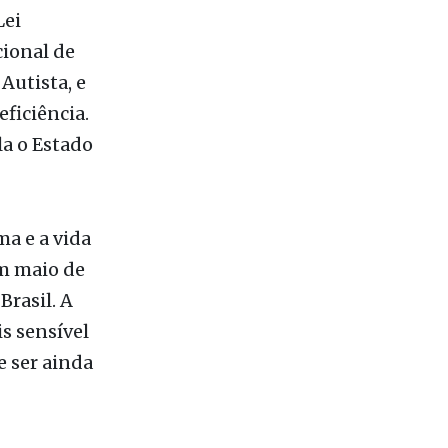
Autista, e
ficiência.
la o Estado
a e a vida
m maio de
Brasil. A
s sensível
e ser ainda
ecedor: a
5%, contra