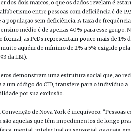
 a população sem deficiência. A taxa de frequência
o ensino médio é de apenas 40% para esse grupo. 
o formal, as PcDs representam pouco mais de 1% d
- muito aquém do mínimo de 2% a 5% exigido pela 
 93 da LBI).
eros demonstram uma estrutura social que, ao red
a a um código do CID, transfere para o indivíduo a
lidade por sua exclusão.
da Convenção de Nova York é inequívoco: “Pessoas 
ia são aquelas que têm impedimentos de longo pra
ísica, mental, intelectual ou sensorial, os quais, e
as barreiras, podem obstruir sua participação plen