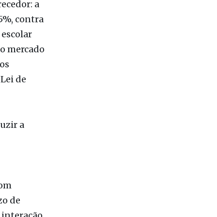
 escolar
No mercado
os
Lei de
uzir a
com
zo de
m interação
a e efetiva