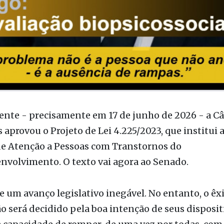
nte - precisamente em 17 de junho de 2026 - a C
aprovou o Projeto de Lei 4.225/2023, que institui a
de Atenção a Pessoas com Transtornos do
nvolvimento. O texto vai agora ao Senado.
e um avanço legislativo inegável. No entanto, o êx
ão será decidido pela boa intenção de seus disposit
 capacidade de romper, de uma vez por todas, com
abilitador que ainda continua arraigado na perce