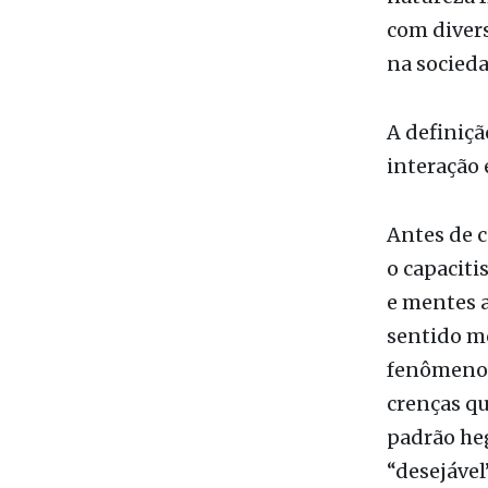
na socied
A definiçã
interação 
Antes de c
o capaciti
e mentes a
sentido m
fenômeno i
crenças qu
padrão he
“desejável
currículo 
em torno 