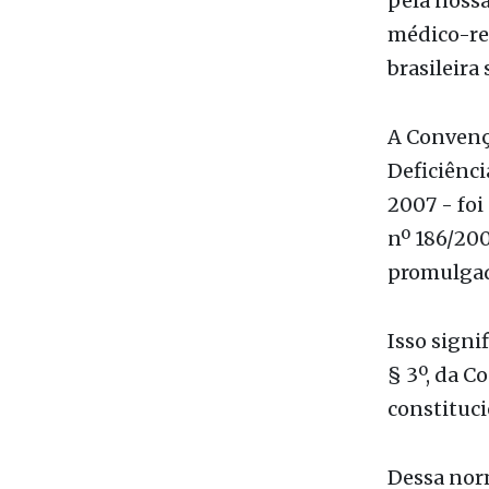
brasileira 
A Convençã
Deficiênci
2007 - foi
nº 186/200
promulgad
Isso signif
§ 3º, da C
constituci
Dessa nor
validade da
Berenice P