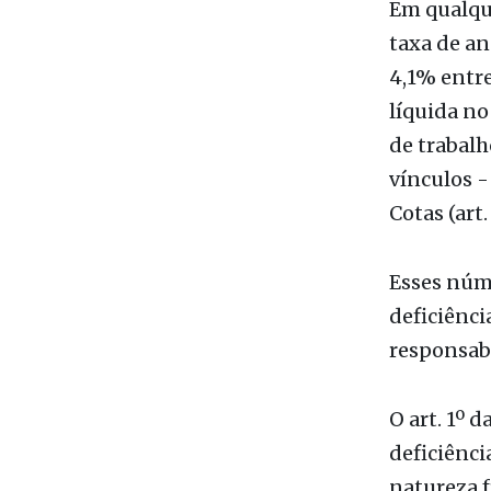
4,1% entre
líquida n
de trabalh
vínculos 
Cotas (art.
Esses núm
deficiênci
responsabi
O art. 1º 
deficiênc
natureza f
com divers