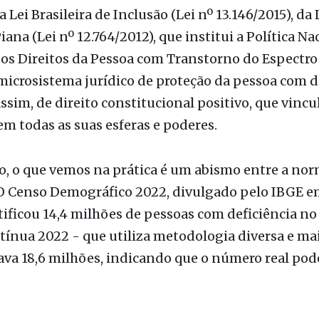
os Direitos da Pessoa com Transtorno do Espectro 
microsistema jurídico de proteção da pessoa com de
assim, de direito constitucional positivo, que vincu
 em todas as suas esferas e poderes.
, o que vemos na prática é um abismo entre a norm
 O Censo Demográfico 2022, divulgado pelo IBGE e
tificou 14,4 milhões de pessoas com deficiência no 
nua 2022 - que utiliza metodologia diversa e mai
ava 18,6 milhões, indicando que o número real pod
r dos dois marcos, o que os dados revelam é estarr
alfabetismo entre pessoas com deficiência é de 19,