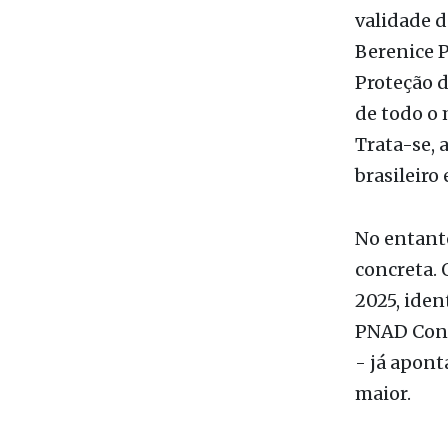
Proteção d
de todo o 
Trata-se, 
brasileiro
No entanto
concreta.
2025, iden
PNAD Contí
- já apont
maior.
Em qualque
taxa de an