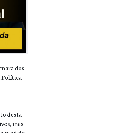
âmara dos
 Política
ito desta
ivos, mas
 o modelo
pção