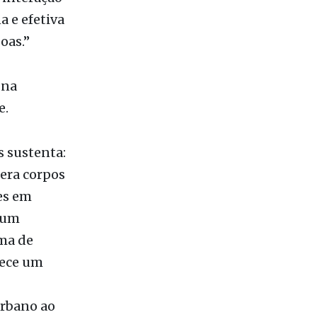
oas.”
 na
e.
s sustenta:
dera corpos
es em
 um
ma de
lece um
urbano ao
idianas —