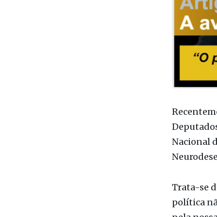
Recenteme
Deputados 
Nacional 
Neurodese
Trata-se d
política n
pela nossa
médico-re