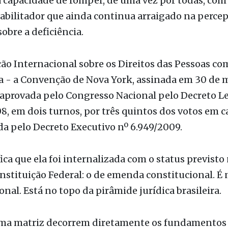
sobre a deficiência.
o Internacional sobre os Direitos das Pessoas co
a - a Convenção de Nova York, assinada em 30 de 
 aprovada pelo Congresso Nacional pelo Decreto Le
8, em dois turnos, por três quintos dos votos em c
a pelo Decreto Executivo nº 6.949/2009.
ica que ela foi internalizada com o status previsto n
onstituição Federal: o de emenda constitucional. É
onal. Está no topo da pirâmide jurídica brasileira.
ma matriz decorrem diretamente os fundamentos
 Lei Brasileira de Inclusão (Lei nº 13.146/2015), da 
iana (Lei nº 12.764/2012), que institui a Política Na