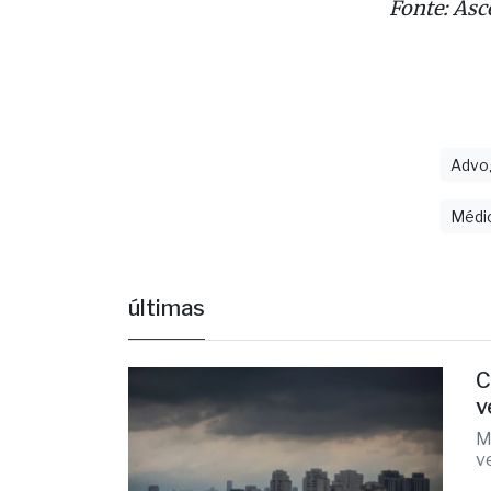
pública da
Fonte: Asc
Advo
Médic
últimas
C
v