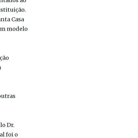
entados ao
stituição.
anta Casa
 um modelo
ção
a
outras