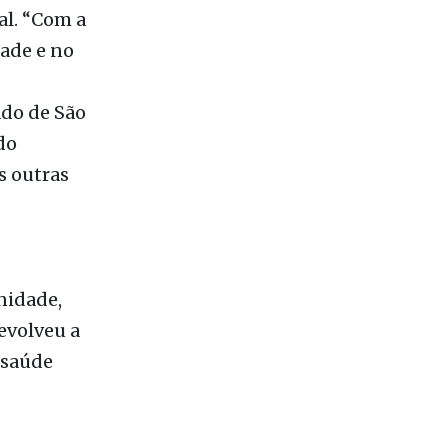
lo Dr.
l foi o
al. “Com a
dade e no
do de São
do
s outras
nidade,
evolveu a
 saúde