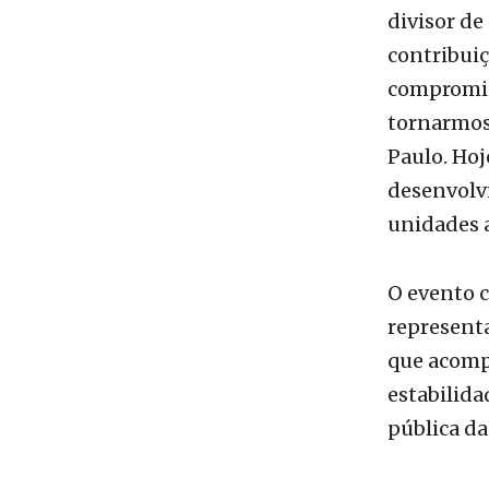
Para o pro
Fernando, 
divisor de
contribuiç
compromiss
tornarmos
Paulo. Hoj
desenvolv
unidades 
O evento 
represent
que acomp
estabilida