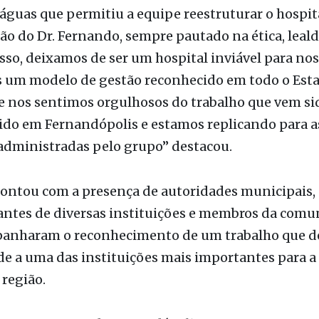
vedor, Marcus Chaer, o trabalho técnico liderado pe
especialmente na condução da recuperação judicia
 águas que permitiu a equipe reestruturar o hospit
ão do Dr. Fernando, sempre pautado na ética, leal
o, deixamos de ser um hospital inviável para nos
 um modelo de gestão reconhecido em todo o Esta
e nos sentimos orgulhosos do trabalho que vem si
ido em Fernandópolis e estamos replicando para a
administradas pelo grupo” destacou.
contou com a presença de autoridades municipais,
antes de diversas instituições e membros da comu
anharam o reconhecimento de um trabalho que d
de a uma das instituições mais importantes para a