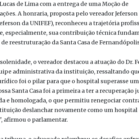
solene realizada na noite desta quinta-feira (25),
 de Fernandópolis prestou homenagem ao advoga
Lucas de Lima com a entrega de uma Moção de
ções. A honraria, proposta pelo vereador Jeferso
Jeferson da UNIFEF), reconheceu a trajetória profis
, especialmente, sua contribuição técnica funda
 de reestruturação da Santa Casa de Fernandópolis
solenidade, o vereador destacou a atuação do Dr. 
uipe administrativa da instituição, ressaltando qu
urídico foi o pilar para que o hospital superasse u
ossa Santa Casa foi a primeira a ter a recuperação j
a e homologada, o que permitiu renegociar contra
nstituição deslanchar novamente como um hospital
", afirmou o parlamentar.