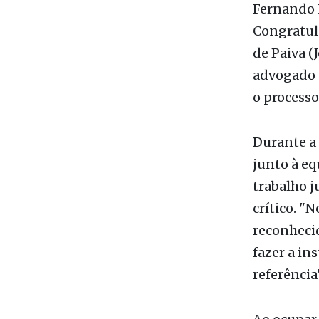
Em sessão 
Municipal
Fernando 
Congratula
de Paiva (
advogado e
o processo
Durante a 
junto à eq
trabalho j
crítico. "N
reconhecid
fazer a i
referência