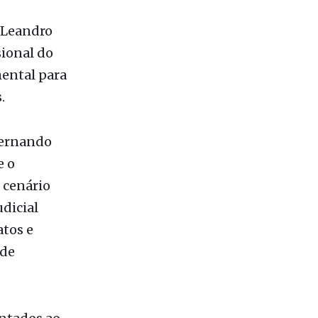
 a Câmara
do Dr.
n Leandro
sional do
mental para
.
Fernando
e o
m cenário
udicial
tos e
 de