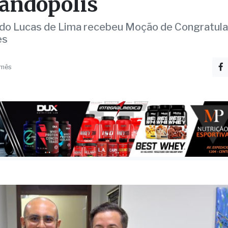
enagem na Câmara de
andópolis
ndo Lucas de Lima recebeu Moção de Congratul
es
 mês