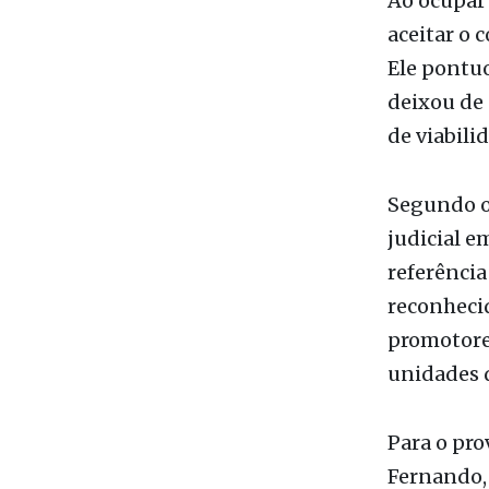
Ao ocupar 
aceitar o 
Ele pontuo
deixou de 
de viabili
Segundo o
judicial 
referência
reconheci
promotores
unidades d