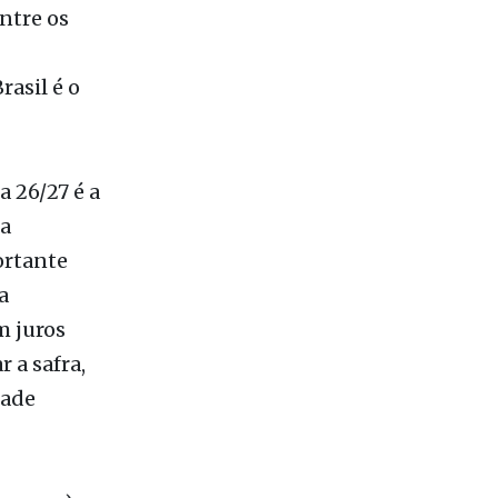
cia
ntos. Hoje
ntre os
rasil é o
 26/27 é a
da
ortante
a
m juros
 a safra,
dade