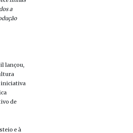
rece linhas
dos a
rodução
il lançou,
ultura
iniciativa
ica
tivo de