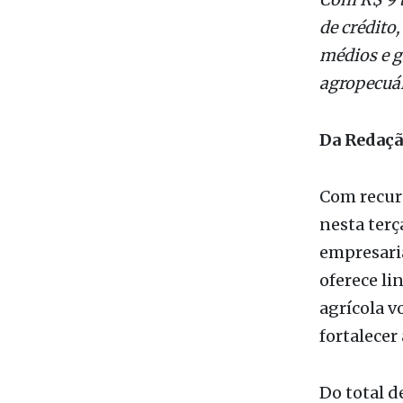
Com R$ 9 bi
de crédito,
médios e g
agropecuár
Da Redaç
Com recurs
nesta terç
empresaria
oferece li
agrícola v
fortalecer