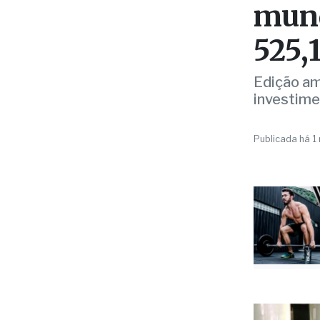
AGRO
“O B
mund
525,
Edição am
investime
Publicada há 1