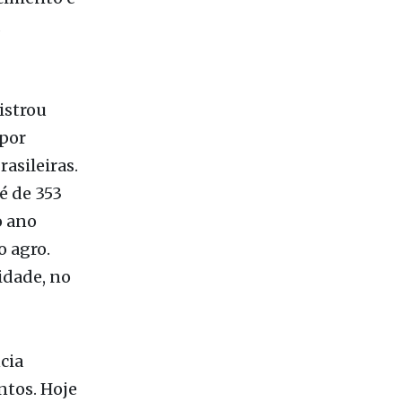
 do crédito
o
ecimento e
istrou
 por
asileiras.
é de 353
o ano
o agro.
idade, no