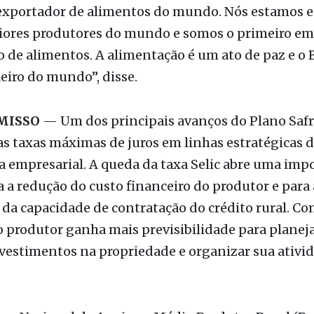
ambém enfatizou a evolução do Brasil como potên
tar. “Há 60 anos, o Brasil era importador de alime
 exportador de alimentos do mundo. Nós estamos e
iores produtores do mundo e somos o primeiro em
 de alimentos. A alimentação é um ato de paz e o B
eiro do mundo”, disse.
MISSO
— Um dos principais avanços do Plano Safra
s taxas máximas de juros em linhas estratégicas 
a empresarial. A queda da taxa Selic abre uma imp
a a redução do custo financeiro do produtor e para 
da capacidade de contratação do crédito rural. Co
 produtor ganha mais previsibilidade para planejar
nvestimentos na propriedade e organizar sua ativi