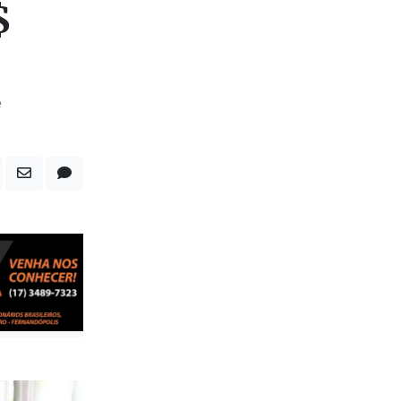
 do
$
e