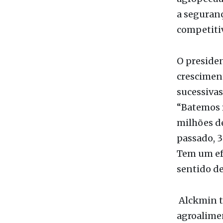
que alimen
rural como
agropecuár
a seguranç
competitiv
O preside
cresciment
sucessivas
“Batemos r
milhões d
passado, 3
Tem um efe
sentido de