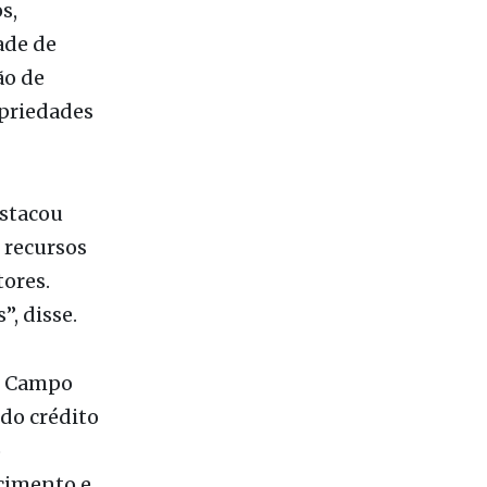
s,
ade de
ão de
priedades
estacou
 recursos
tores.
”, disse.
. Campo