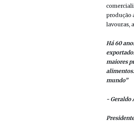
Do total d
comerciali
produção a
lavouras, 
Há 60 anos
exportador
maiores p
alimentos.
mundo”
- Geraldo