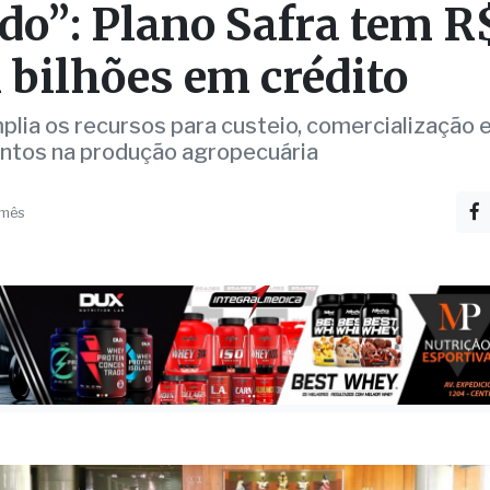
rasil é o grande celeiro
o”: Plano Safra tem R
1 bilhões em crédito
plia os recursos para custeio, comercialização 
ntos na produção agropecuária
 mês