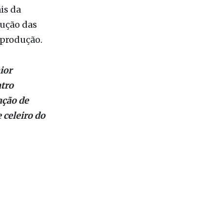
steio e à
is da
dução das
 produção.
ior
tro
ação de
 celeiro do