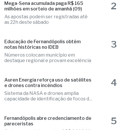
2
Mega-Sena acumulada paga R$ 165
milhões em sorteio de amanhã (09)
As apostas podem ser registradas até
as 22h deste sábado
3
Educação de Fernandópolis obtém
notas históricas no IDEB
Números colocam município em
destaque regional e provam excelência
4
Auren Energia reforça uso de satélites
e drones contra incêndios
Sistema da NASA e drones amplia
capacidade de identificação de focos de
calor
5
Fernandópolis abre credenciamento de
pareceristas