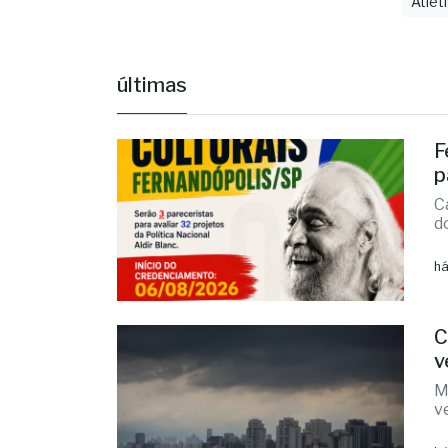
últimas
F
p
C
d
há
C
v
M
v
há