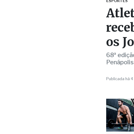
rece
os J
68ª edição
Penápolis
Publicada há 