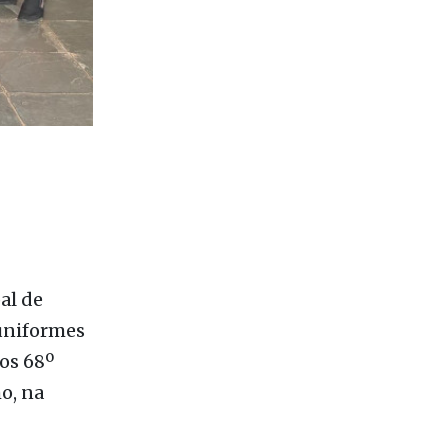
al de
 uniformes
os 68º
o, na
ra, tênis