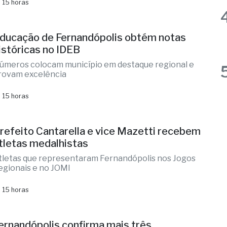
ducação de Fernandópolis obtém notas
istóricas no IDEB
úmeros colocam município em destaque regional e
rovam excelência
 15 horas
refeito Cantarella e vice Mazetti recebem
tletas medalhistas
tletas que representaram Fernandópolis nos Jogos
egionais e no JOMI
 15 horas
ernandópolis confirma mais três
andidaturas e já soma seis nomes
lizandra Sartin entra na corrida pela Alesp e Cidinho
o Paraíso é federal