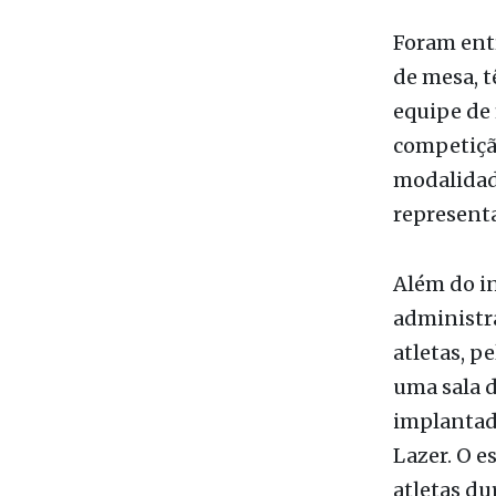
de mesa, t
equipe de 
competiçã
modalidade
represent
Além do in
administra
atletas, p
uma sala d
implantada
Lazer. O e
atletas du
Para o sec