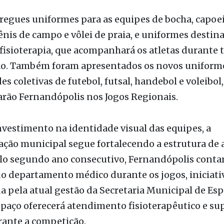
ênis de campo e vôlei de praia, e uniformes destin
fisioterapia, que acompanhará os atletas durante 
o. Também foram apresentados os novos uniform
s coletivas de futebol, futsal, handebol e voleibol
arão Fernandópolis nos Jogos Regionais.
vestimento na identidade visual das equipes, a
ção municipal segue fortalecendo a estrutura de 
elo segundo ano consecutivo, Fernandópolis conta
o departamento médico durante os jogos, iniciati
 pela atual gestão da Secretaria Municipal de Esp
spaço oferecerá atendimento fisioterapêutico e su
rante a competição.
retário municipal de Esporte e Lazer, Kleber Torres