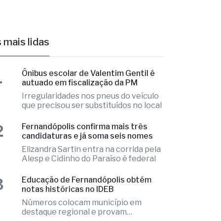
 mais lidas
1
Ônibus escolar de Valentim Gentil é
autuado em fiscalização da PM
Irregularidades nos pneus do veículo
que precisou ser substituídos no local
2
Fernandópolis confirma mais três
candidaturas e já soma seis nomes
Elizandra Sartin entra na corrida pela
Alesp e Cidinho do Paraíso é federal
3
Educação de Fernandópolis obtém
notas históricas no IDEB
Números colocam município em
destaque regional e provam
excelência
4
Aluno é internado na UTI após
agressão em escola cívico-militar