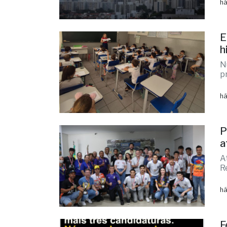
E
h
N
p
há
P
a
A
R
há
F
c
E
d