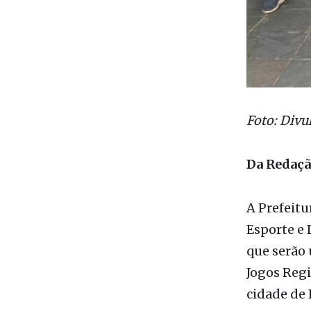
Foto: Divu
Da Redaç
A Prefeitu
Esporte e 
que serão 
Jogos Regi
cidade de 
Foram entr