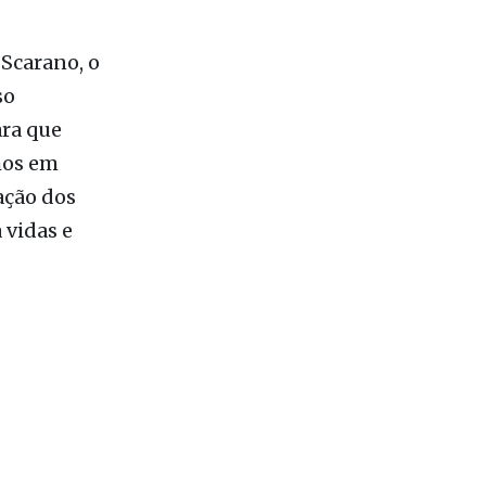
so
ara que
mos em
ação dos
 vidas e