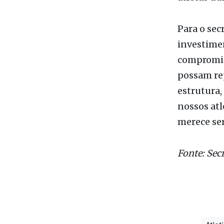
investime
compromiss
possam re
estrutura,
nossos atl
merece se
Fonte: Sec
Atlet