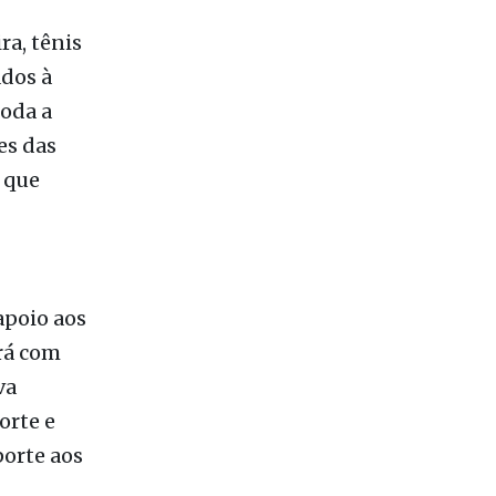
ados à
toda a
es das
, que
apoio aos
rá com
va
orte e
porte aos
 Scarano, o