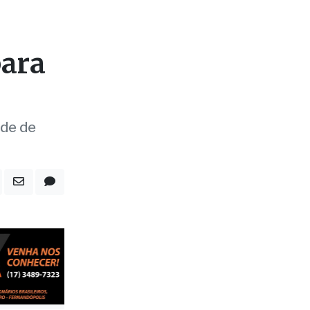
para
ade de