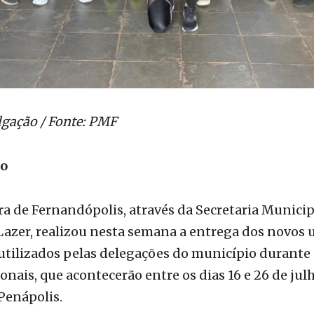
lgação / Fonte: PMF
ão
ra de Fernandópolis, através da Secretaria Municip
Lazer, realizou nesta semana a entrega dos novos
utilizados pelas delegações do município durante 
onais, que acontecerão entre os dias 16 e 26 de julh
Penápolis.
egues uniformes para as equipes de bocha, capoei