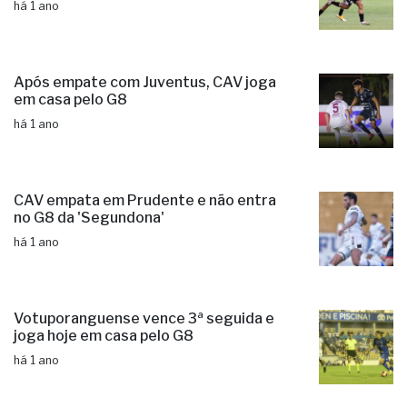
há 1 ano
Após empate com Juventus, CAV joga
em casa pelo G8
há 1 ano
CAV empata em Prudente e não entra
no G8 da 'Segundona'
há 1 ano
Votuporanguense vence 3ª seguida e
joga hoje em casa pelo G8
há 1 ano