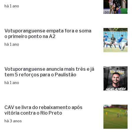
há 1 ano
Votuporanguense empata fora e soma
o primeiro ponto na A2
há 1 ano
Votuporanguense anuncia mais três e já
tem 5 reforços para o Paulistão
há 1 ano
CAV se livra do rebaixamento após
vitória contra o Rio Preto
há 3 anos