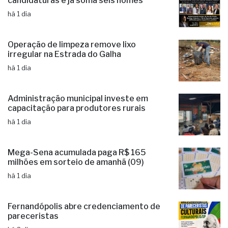
candidaturas e já soma seis nomes
há 1 dia
Operação de limpeza remove lixo
irregular na Estrada do Galha
há 1 dia
Administração municipal investe em
capacitação para produtores rurais
há 1 dia
Mega-Sena acumulada paga R$ 165
milhões em sorteio de amanhã (09)
há 1 dia
Fernandópolis abre credenciamento de
pareceristas