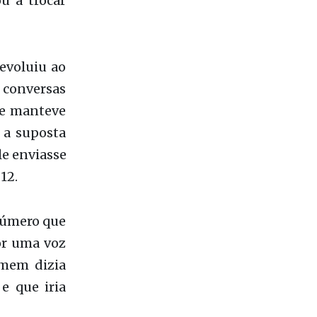
Central de
egunda, 11,
ra o perfil
u a trocar
evoluiu ao
conversas
se manteve
 a suposta
le enviasse
12.
número que