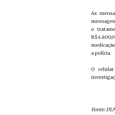
conversav
masculina
ainda que
denunciá-l
As mensa
mensagens
o tratam
R$4.800,0
medicação,
a polícia.
O celular
investigaç