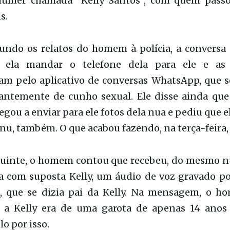
 que mora no bairro Solo Sagrado, foi até a 
 na tarde de quarta-feira, 13, e contou que na s
 solicitação de amizade, por meio do facebook, pa
lher chamada "Kelly Santos", com quem passo
s.
undo os relatos do homem à polícia, a conversa 
 ela mandar o telefone dela para ele e as 
am pelo aplicativo de conversas WhatsApp, que 
ntemente de cunho sexual. Ele disse ainda que
gou a enviar para ele fotos dela nua e pediu que e
 nu, também. O que acabou fazendo, na terça-feira, 
guinte, o homem contou que recebeu, do mesmo 