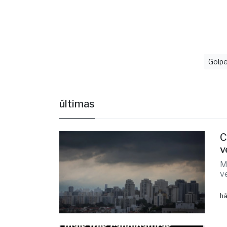
Fonte: DL
Golp
últimas
C
v