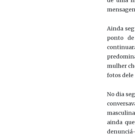
O fiscal,
Flagrantes
enviou uma
de uma mu
mensagen
Ainda seg
ponto de
continuar
predomina
mulher che
fotos dele
No dia se