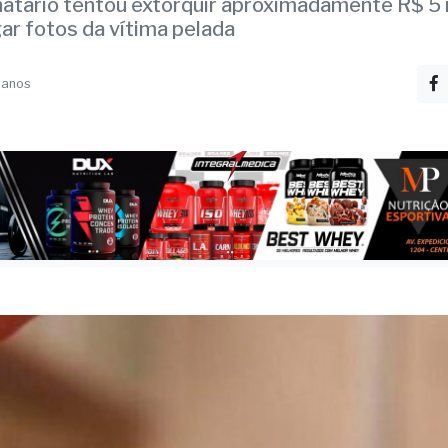
m procura polícia dep
air em "golpe do nude”
natário tentou extorquir aproximadamente R$ 5 
gar fotos da vítima pelada
 anos