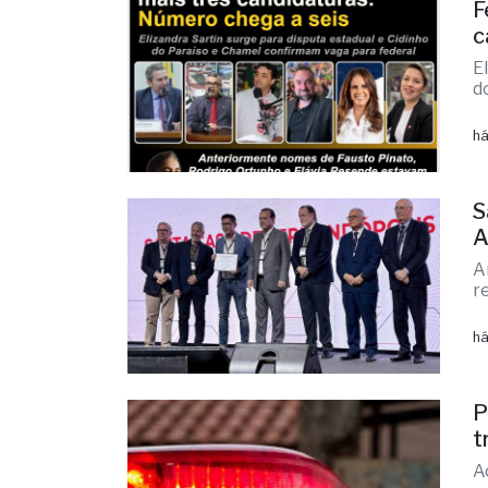
M
v
há
F
c
E
d
há
S
A
A
r
há