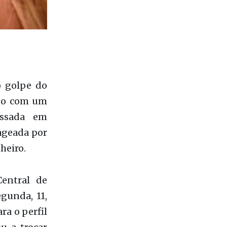
o golpe do
ado com um
essada em
ageada por
heiro.