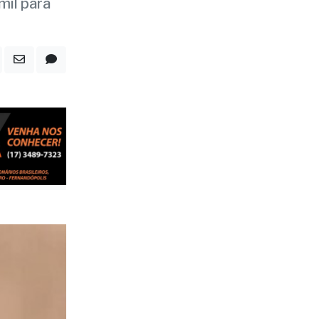
ois
mil para