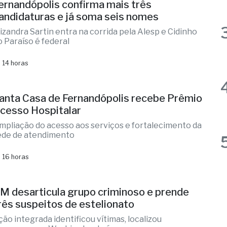
aioria das regiões administrativas em alerta
ermelho da Defesa Civil
 11 horas
ernandópolis confirma mais três
andidaturas e já soma seis nomes
lizandra Sartin entra na corrida pela Alesp e Cidinho
o Paraíso é federal
 14 horas
anta Casa de Fernandópolis recebe Prêmio
cesso Hospitalar
mpliação do acesso aos serviços e fortalecimento da
ede de atendimento
 16 horas