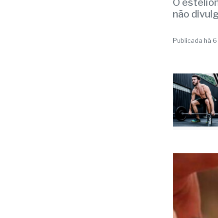
GOLPE
Home
de c
O estelio
não divul
Publicada há 6