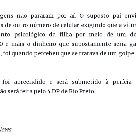
a com suposta Kelly, um áudio de voz gravado p
, que se dizia pai da Kelly. Na mensagem, o h
 a Kelly era de uma garota de apenas 14 anos 
o por isso.
gens não pararam por aí. O suposto pai envi
 de outro número de celular exigindo que a víti
ento psicológico da filha por meio de um de
0 e mais o dinheiro que supostamente seria g
 foi quando percebeu que se tratava de um golpe
 foi apreendido e será submetido à perícia 
ão será feita pelo 4 DP de Rio Preto.