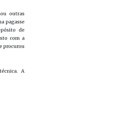
or uma voz
omem dizia
e que iria
ou outras
ma pagasse
pósito de
asto com a
 e procurou
técnica. A