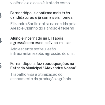
que precisou ser substituídos no local
2
Ex-radialista Marcelo "Toto" é
encontrado morto em chalé de
resort
Local apresentava indícios de
violência e o caso é tratado como
investigação
3
Fernandópolis confirma mais três
candidaturas e já soma seis nomes
Elizandra Sartin entra na corrida pela
Alesp e Cidinho do Paraíso é federal
4
Aluno é internado na UTI após
agressão em escola cívico-militar
Adolescente sofreu lesão
intracraniana após agressão de um
colega
5
Fernandópolis faz readequações na
Estrada Municipal “Alexandre Nossa”