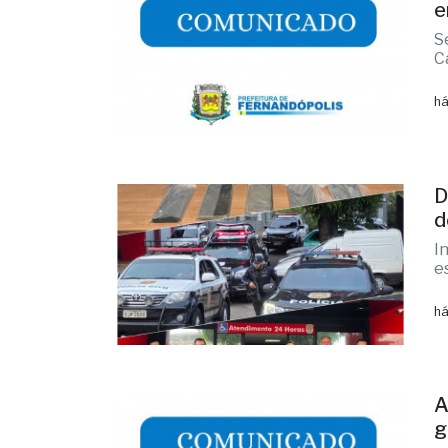
e
S
C
há
D
d
I
e
há
A
g