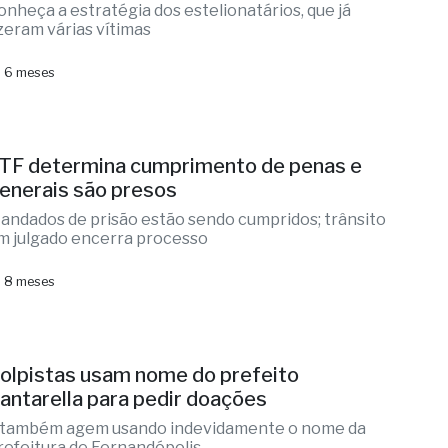
onheça a estratégia dos estelionatários, que já
izeram várias vítimas
 6 meses
TF determina cumprimento de penas e
enerais são presos
andados de prisão estão sendo cumpridos; trânsito
m julgado encerra processo
 8 meses
olpistas usam nome do prefeito
antarella para pedir doações
 também agem usando indevidamente o nome da
refeitura de Fernandópolis