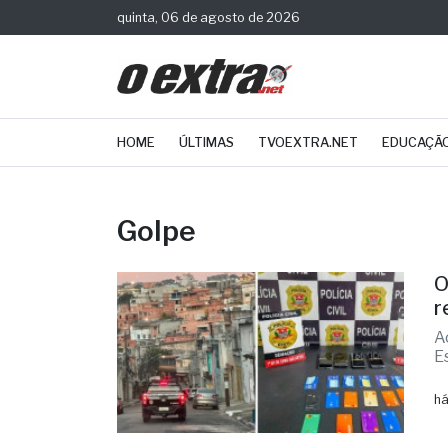
quinta, 06 de agosto de 2026
HOME
ÚLTIMAS
TVOEXTRA.NET
EDUCAÇÃ
Golpe
O
r
A
E
há