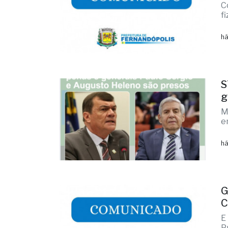
C
f
há
S
g
M
e
há
G
C
E
P