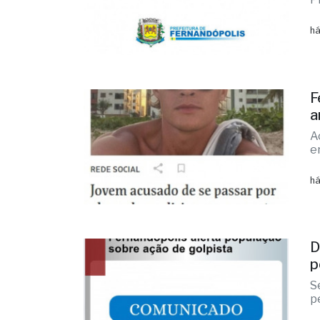
há
F
a
A
e
há
D
p
S
p