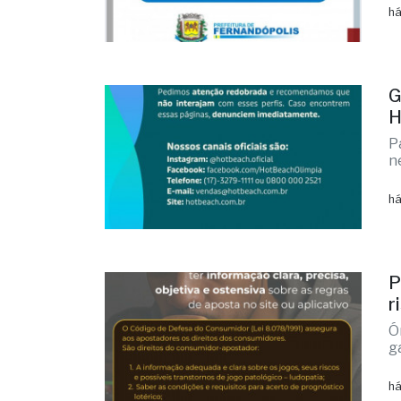
há
G
H
P
n
há
P
r
Ó
g
há