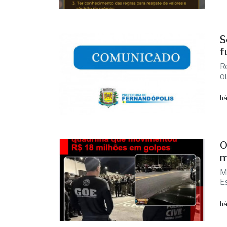
S
f
R
o
há
O
m
M
E
há