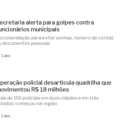
ecretaria alerta para golpes contra
uncionários municipais
ecomendação para evitar senhas, número de contas
u documentos pessoais
 1 ano
peração policial desarticula quadrilha que
ovimentou R$ 18 milhões
ais de 100 policiais em doze cidades e em três
stados; começou na região
 1 ano