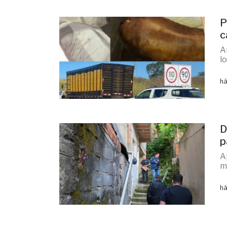
P
c
A
l
há
D
p
A
m
há