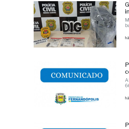
G
i
M
b
há
P
c
A
6
há
P