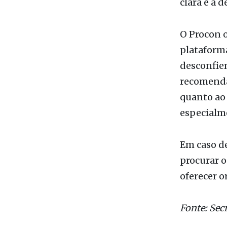
Além diss
importante
clara e a d
O Procon 
plataforma
desconfie
recomendaç
quanto ao 
especialme
Em caso d
procurar o
oferecer o