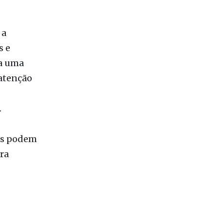
 sendo um
nformação
 a
s e
ta uma
 atenção
.
es podem
ra