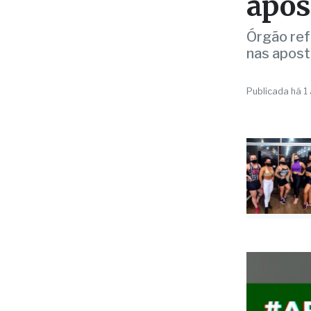
sobr
apos
Órgão refo
nas apost
Publicada há 1