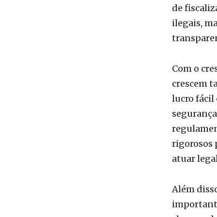
objetivo d
relacionad
de fiscali
ilegais, 
transparen
Com o cres
crescem t
lucro fáci
segurança.
regulament
rigorosos 
atuar lega