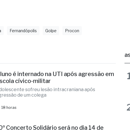
retaria de Comunicação de Fernandópolis
a
Fernandópolis
Golpe
Procon
as
luno é internado na UTI após agressão em
scola cívico-militar
dolescente sofreu lesão intracraniana após
gressão de um colega
 18 horas