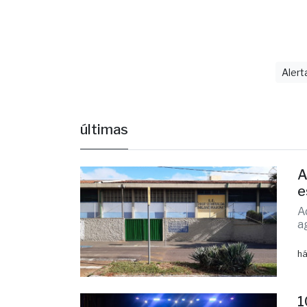
Fonte: Sec
Alert
últimas
A
e
A
a
há