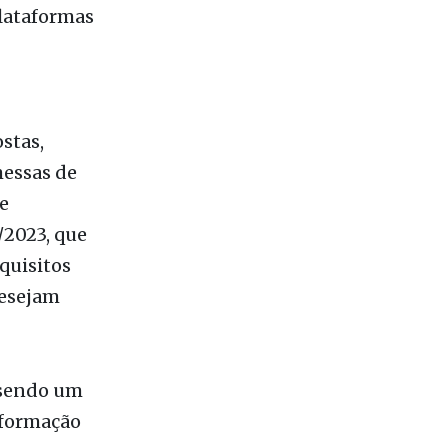
s
om órgãos
plataformas
stas,
essas de
e
/2023, que
quisitos
desejam