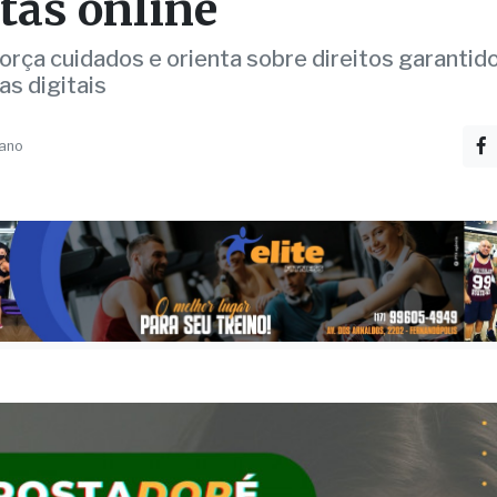
e riscos em jogos de
tas online
rça cuidados e orienta sobre direitos garantido
as digitais
 ano