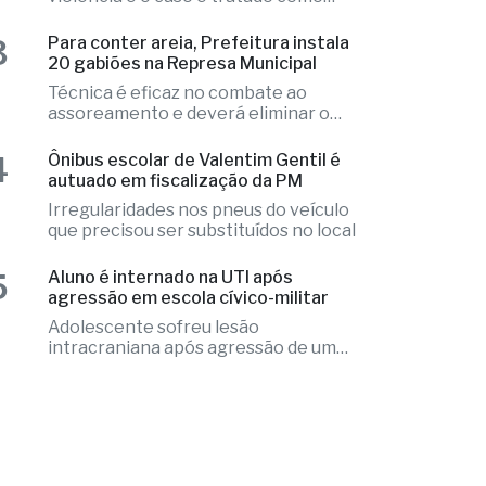
resort
Local apresentava indícios de
violência e o caso é tratado como
investigação
3
Para conter areia, Prefeitura instala
20 gabiões na Represa Municipal
Técnica é eficaz no combate ao
assoreamento e deverá eliminar o
problema
4
Ônibus escolar de Valentim Gentil é
autuado em fiscalização da PM
Irregularidades nos pneus do veículo
que precisou ser substituídos no local
5
Aluno é internado na UTI após
agressão em escola cívico-militar
Adolescente sofreu lesão
intracraniana após agressão de um
colega