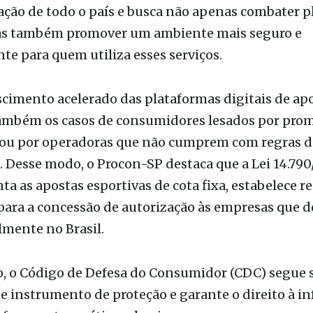
e alertar e orientar os consumidores sobre os risco
os às apostas online. A ação ocorre em parceria c
zação de todo o país e busca não apenas combater 
mas também promover um ambiente mais seguro e
te para quem utiliza esses serviços.
cimento acelerado das plataformas digitais de apo
ambém os casos de consumidores lesados por prom
l ou por operadoras que não cumprem com regras d
 Desse modo, o Procon-SP destaca que a Lei 14.790
a as apostas esportivas de cota fixa, estabelece re
para a concessão de autorização às empresas que 
lmente no Brasil.