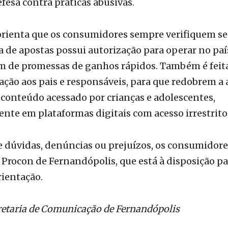
o, o Código de Defesa do Consumidor (CDC) segue
 instrumento de proteção e garante o direito à i
efesa contra práticas abusivas.
orienta que os consumidores sempre verifiquem se
 de apostas possui autorização para operar no paí
m de promessas de ganhos rápidos. Também é fei
ão aos pais e responsáveis, para que redobrem a
conteúdo acessado por crianças e adolescentes,
nte em plataformas digitais com acesso irrestrito
e dúvidas, denúncias ou prejuízos, os consumidor
 Procon de Fernandópolis, que está à disposição pa
rientação.