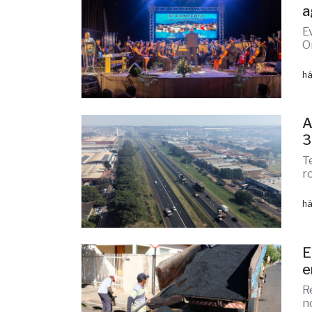
1
a
E
O
há
A
3
T
r
há
E