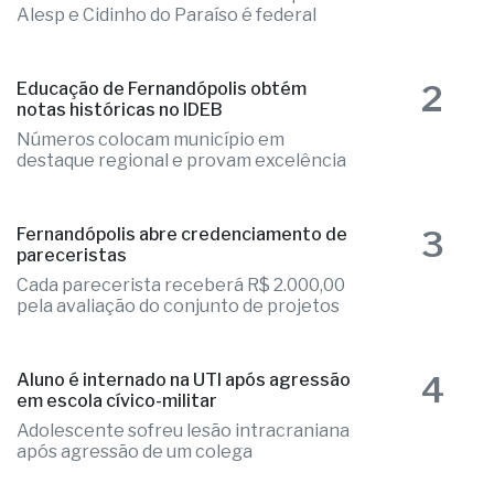
1
Fernandópolis confirma mais três
candidaturas e já soma seis nomes
Elizandra Sartin entra na corrida pela
Alesp e Cidinho do Paraíso é federal
2
Educação de Fernandópolis obtém
notas históricas no IDEB
Números colocam município em
destaque regional e provam excelência
3
Fernandópolis abre credenciamento de
pareceristas
Cada parecerista receberá R$ 2.000,00
pela avaliação do conjunto de projetos
4
Aluno é internado na UTI após agressão
em escola cívico-militar