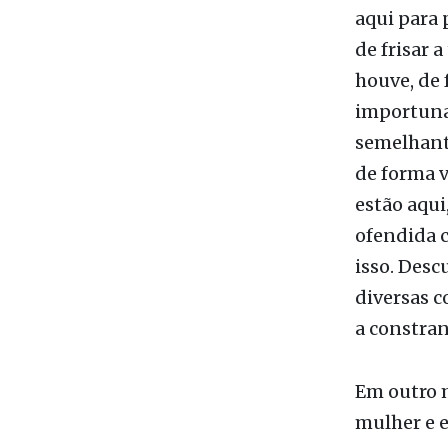
“Subo aqui
fato que f
aqui para 
de frisar 
houve, de 
importuna
semelhante
de forma 
estão aqui
ofendida c
isso. Desc
diversas c
a constran