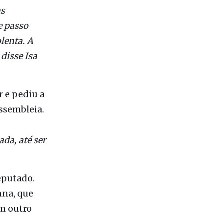
amento do
as
e passo
lenta. A
 disse Isa
 e pediu a
ssembleia.
ada, até ser
eputado.