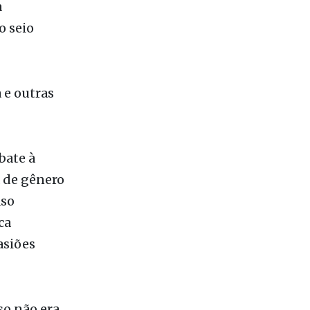
nna, que
om outro
à
o seio
 e outras
bate à
a de gênero
aso
ca
asiões