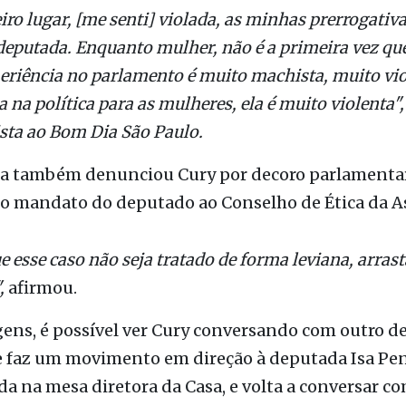
r durante sessão extraordinária para votar o orç
noite de quarta-feira, 16.
ro lugar, [me senti] violada, as minhas prerrogativ
eputada. Enquanto mulher, não é a primeira vez qu
periência no parlamento é muito machista, muito vio
 na política para as mulheres, ela é muito violenta",
sta ao Bom Dia São Paulo.
a também denunciou Cury por decoro parlamentar
do mandato do deputado ao Conselho de Ética da A
 esse caso não seja tratado de forma leviana, arrast
,
afirmou.
ens, é possível ver Cury conversando com outro d