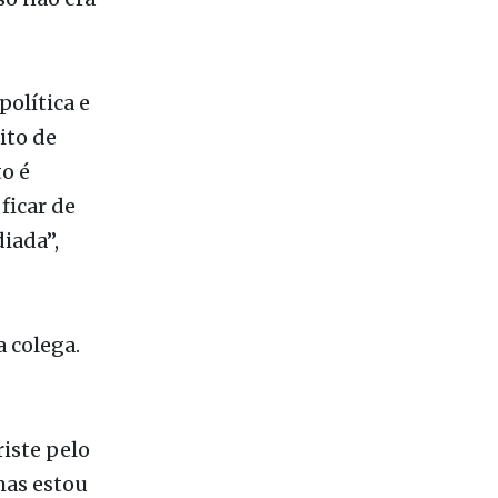
so não era
política e
ito de
o é
ficar de
iada”,
 colega.