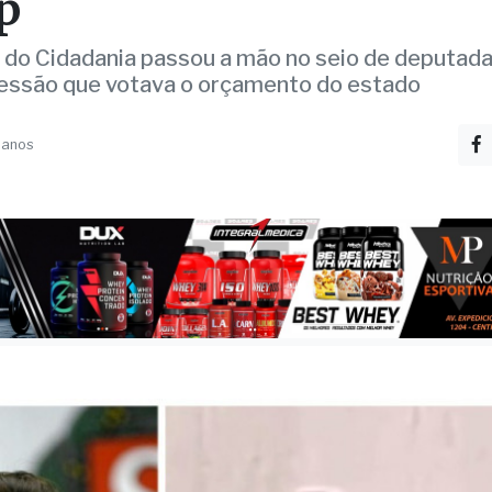
tada vítima de abuso n
p
do Cidadania passou a mão no seio de deputad
essão que votava o orçamento do estado
 anos