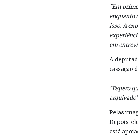
parlamenta
estado na 
"Em primei
enquanto d
isso. A ex
experiência
em entrevi
A deputad
cassação 
"Espero que
arquivado"
Pelas imag