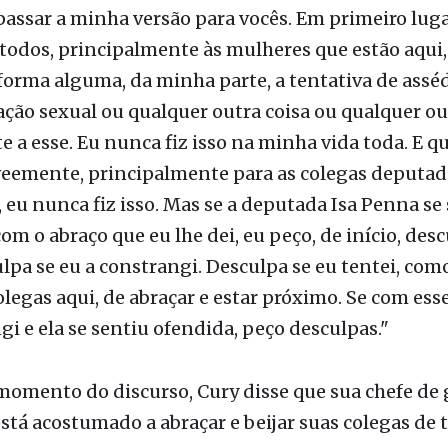
 hoje nessa tribuna muito constrangido e muito tr
oi aqui ocorrido e relatado, pelo julgamento feito, 
passar a minha versão para vocês. Em primeiro luga
a todos, principalmente às mulheres que estão aqui
forma alguma, da minha parte, a tentativa de asséd
ção sexual ou qualquer outra coisa ou qualquer o
 a esse. Eu nunca fiz isso na minha vida toda. E qu
veemente, principalmente para as colegas deputad
, eu nunca fiz isso. Mas se a deputada Isa Penna se
om o abraço que eu lhe dei, eu peço, de início, des
ulpa se eu a constrangi. Desculpa se eu tentei, com
olegas aqui, de abraçar e estar próximo. Se com ess
gi e ela se sentiu ofendida, peço desculpas."