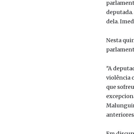
Depois, e
está apoia
parlamenta
deputada. 
dela. Imed
Nesta quin
parlamenta
"A deputad
violência 
que sofre
excepciona
Malunguin