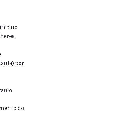
Foto:
tico no
heres.
e
ania) por
Paulo