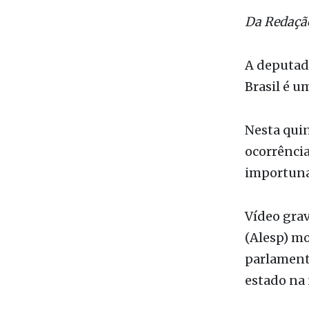
Deputado F
Reproduçã
Da Redaçã
A deputada
Brasil é u
Nesta quin
ocorrência
importuna
Vídeo grav
(Alesp) m