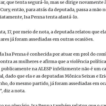
le faz um movimento em direção à deputada Isa Pe
da na mesa diretora da Casa, e volta a conversar c
r, que tenta segurá-lo, mas se dirige novamente 
Cury, então, para atrás da deputada, passa a mão n
iatamente, Isa Penna tenta afastá-lo.
ta, 17, por meio de nota, a deputada relatou que ela
res já foram assediadas em outras ocasiões.
a Isa Penna é conhecida por atuar em prol do com
contra as mulheres e afirma que a violência polític
u publicamente na ALESP infelizmente não é um c
l, dado que ela e as deputadas Mônica Seixas e Eri
ho, do mesmo partido, já foram assediadas em oc