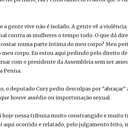
, diz a nota.
o no plenário, Isa Penna também relatou que o ca
e a gente vive não é isolado. A gente vê a violência 
nal contra as mulheres o tempo todo. O que dá dire
costar numa parte íntima do meu corpo? Meu peit
o meu corpo. Eu estou aqui pedindo pelo direito de 
rsar com o presidente da Assembleia sem ser assed
a Penna.
o, o deputado Cury pediu desculpas por "abraçar" a
 que houve assédio ou importunação sexual.