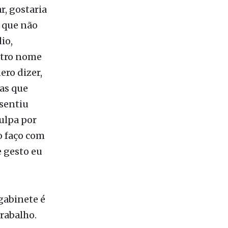
iste pelo
mas estou
r, gostaria
, que não
io,
utro nome
ero dizer,
as que
 sentiu
culpa por
o faço com
e gesto eu