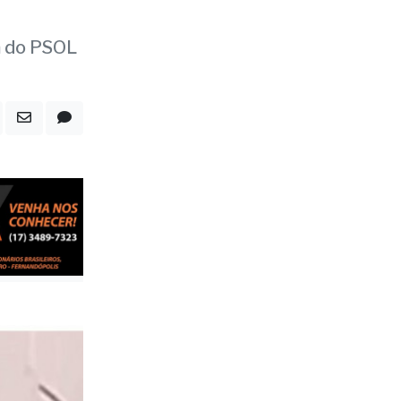
a
a do PSOL