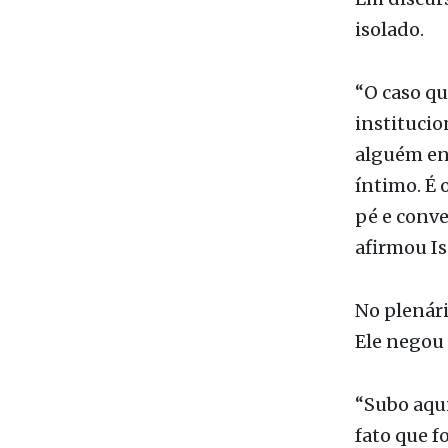
anteriores"
Em discurs
isolado.
“O caso qu
institucio
alguém en
íntimo. É 
pé e conve
afirmou Is
No plenári
Ele negou