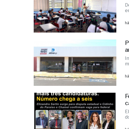
E
e
D
e
há
P
a
I
m
há
F
c