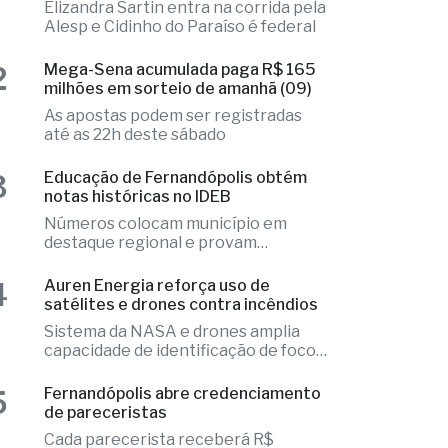
1
Fernandópolis confirma mais três
candidaturas e já soma seis nomes
Elizandra Sartin entra na corrida pela
Alesp e Cidinho do Paraíso é federal
2
Mega-Sena acumulada paga R$ 165
milhões em sorteio de amanhã (09)
As apostas podem ser registradas
até as 22h deste sábado
3
Educação de Fernandópolis obtém
notas históricas no IDEB
Números colocam município em
destaque regional e provam
excelência
4
Auren Energia reforça uso de
satélites e drones contra incêndios
Sistema da NASA e drones amplia
capacidade de identificação de focos
de calor