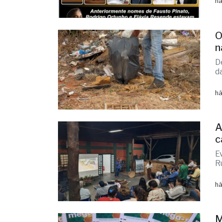
E
d
há
O
n
D
d
há
A
c
E
R
há