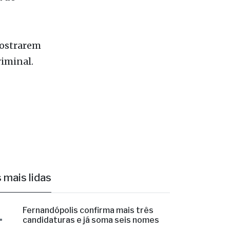
cários e
 de
mostrarem
riminal.
 mais lidas