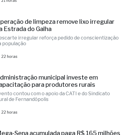
lizandra Sartin entra na corrida pela Alesp e Cidinho
o Paraíso é federal
 21 horas
peração de limpeza remove lixo irregular
a Estrada do Galha
escarte irregular reforça pedido de conscientização
a população
 22 horas
dministração municipal investe em
apacitação para produtores rurais
vento contou com o apoio da CATI e do Sindicato
ural de Fernandópolis
 22 horas