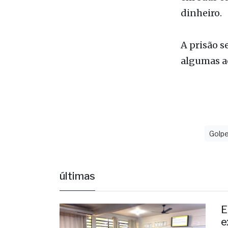
Os estelio
em suas c
dinheiro.
A prisão 
algumas aç
Golp
últimas