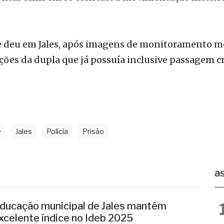
natários foram flagrados com diversos cartões ban
ontas também se constatou movimentação intensa
se deu em Jales, após imagens de monitoramento 
ões da dupla que já possuía inclusive passagem c
e
Jales
Polícia
Prisão
as