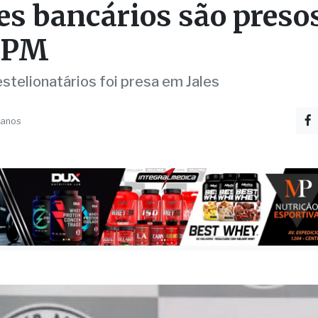
inosos que praticava
es bancários são preso
 PM
stelionatários foi presa em Jales
 anos