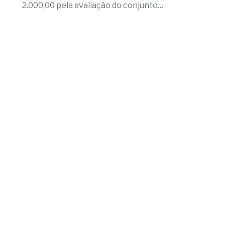
5
Fernandópolis abre credenciamento
de pareceristas
Cada parecerista receberá R$
2.000,00 pela avaliação do conjunto
de projetos