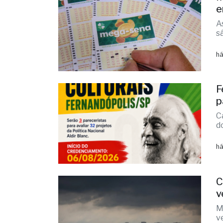
M
e
A
s
há
F
p
C
d
há
C