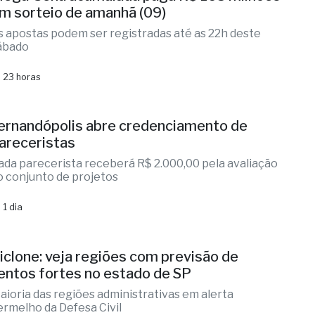
ega-Sena acumulada paga R$ 165 milhões
m sorteio de amanhã (09)
s apostas podem ser registradas até as 22h deste
ábado
 23 horas
ernandópolis abre credenciamento de
areceristas
ada parecerista receberá R$ 2.000,00 pela avaliação
o conjunto de projetos
 1 dia
iclone: veja regiões com previsão de