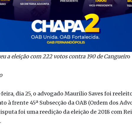
eu a eleição com 222 votos contra 190 de Cangueir
o
ão
feira, dia 25, o advogado Maurilio Saves foi reeleit
o à frente 45ª Subsecção da OAB (Ordem dos Adv
 disputa foi uma reedição da eleição de 2018 com Re
.
eu a eleição com 222 votos contra 190 de Cangueir
iretoria para o próximo mandato será: presidente 