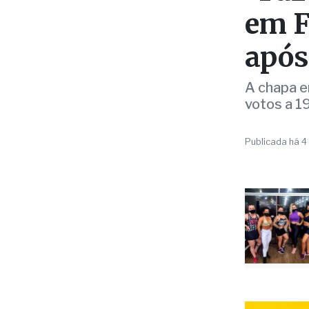
após
A chapa e
votos a 1
Publicada há 4