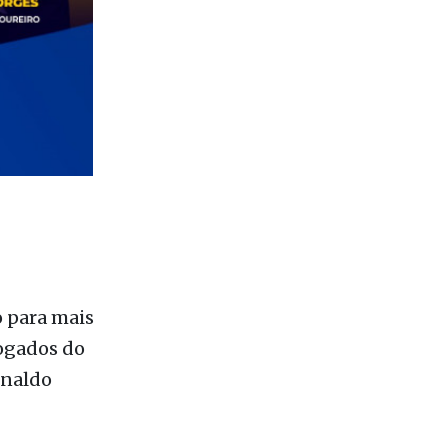
o para mais
ogados do
inaldo
o. Desta
– Maurilio