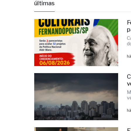
F
p
C
d
há
C
v
M
v
há
E
h
N
p