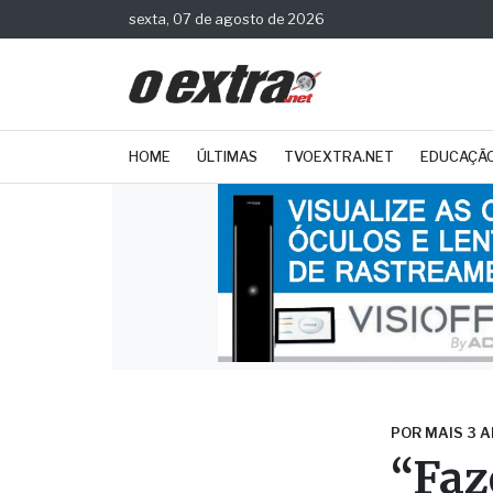
sexta, 07 de agosto de 2026
HOME
ÚLTIMAS
TVOEXTRA.NET
EDUCAÇÃ
POR MAIS 3 
“Faz
em F