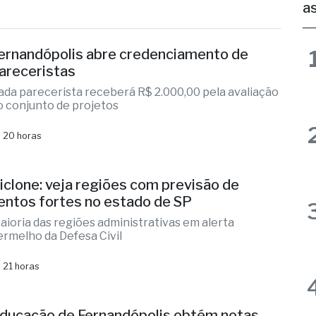
ernandópolis abre credenciamento de
areceristas
ada parecerista receberá R$ 2.000,00 pela avaliação
o conjunto de projetos
 20 horas
iclone: veja regiões com previsão de
entos fortes no estado de SP
aioria das regiões administrativas em alerta
ermelho da Defesa Civil
 21 horas
ducação de Fernandópolis obtém notas
istóricas no IDEB
úmeros colocam município em destaque regional e
rovam excelência