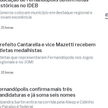
 21 horas
refeito Cantarella e vice Mazetti recebem
tletas medalhistas
tletas que representaram Fernandópolis nos Jogos
egionais e no JOMI
 21 horas
ernandópolis confirma mais três
andidaturas e já soma seis nomes
lizandra Sartin entra na corrida pela Alesp e Cidinho
o Paraíso é federal
 1 dia