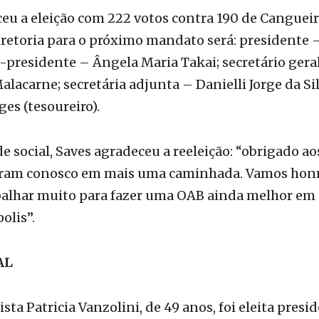
e-presidente – Ângela Maria Takai; secretário gera
lacarne; secretária adjunta – Danielli Jorge da Sil
ges (tesoureiro).
e social, Saves agradeceu a reeleição: “obrigado a
eram conosco em mais uma caminhada. Vamos honr
abalhar muito para fazer uma OAB ainda melhor em
olis”.
AL
ista Patricia Vanzolini, de 49 anos, foi eleita presi
 São Paulo da Ordem dos Advogados do Brasil para
os. Vanzolini venceu o atual presidente da entidad