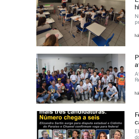
há
P
a
A
R
há
F
c
E
d
há