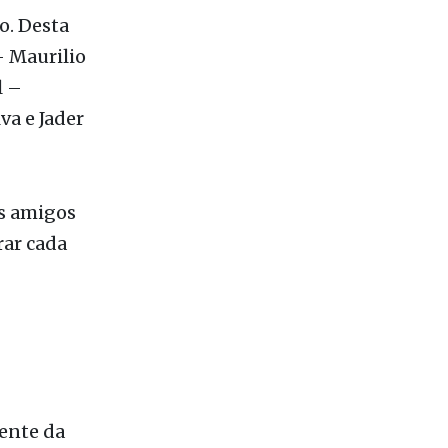
l –
va e Jader
os amigos
ar cada
dente da
 o mandato
e, Caio