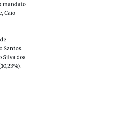
 de
o Santos.
o Silva dos
(10,23%).
 mais lidas