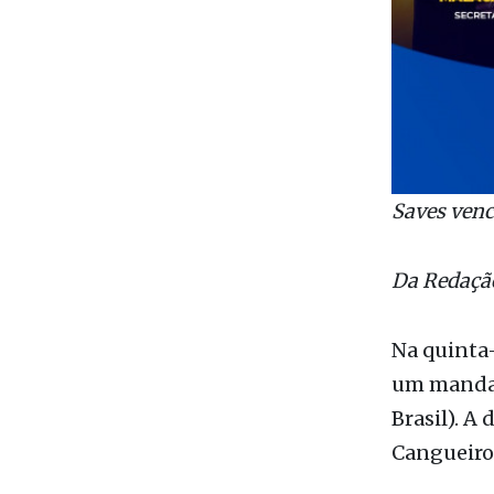
Saves venc
Da Redaç
Na quinta-
um mandat
Brasil). A
Cangueiro
Saves venc
forma, a d