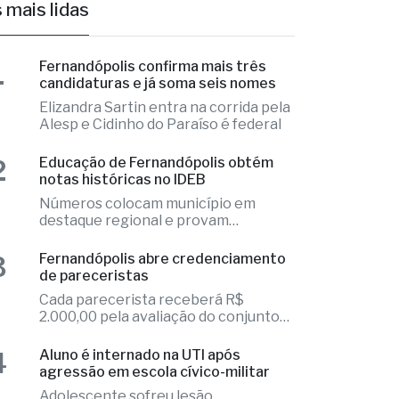
1
Fernandópolis confirma mais três
candidaturas e já soma seis nomes
Elizandra Sartin entra na corrida pela
Alesp e Cidinho do Paraíso é federal
2
Educação de Fernandópolis obtém
notas históricas no IDEB
Números colocam município em
destaque regional e provam
excelência
3
Fernandópolis abre credenciamento
de pareceristas
Cada parecerista receberá R$
2.000,00 pela avaliação do conjunto
de projetos
4
Aluno é internado na UTI após
agressão em escola cívico-militar
Adolescente sofreu lesão
intracraniana após agressão de um
colega
5
Programa Casa Paulista inicia