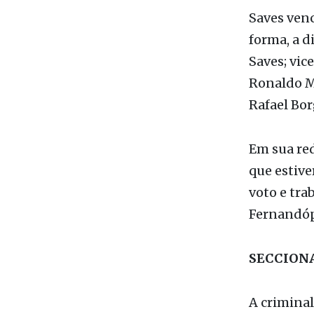
Saves; vic
Ronaldo Ma
Rafael Bor
Em sua red
que estiv
voto e tr
Fernandóp
SECCION
A criminal
seccional
de três an