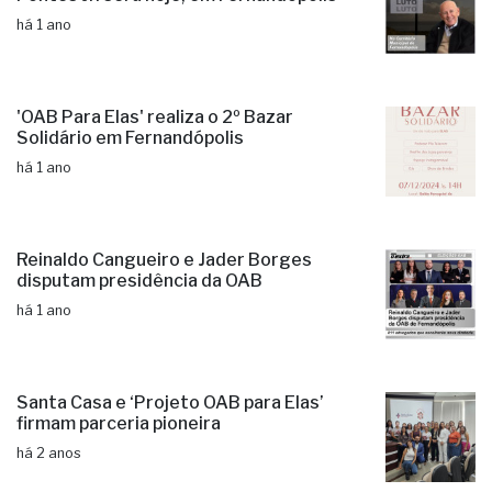
há 1 ano
'OAB Para Elas' realiza o 2º Bazar
Solidário em Fernandópolis
há 1 ano
Reinaldo Cangueiro e Jader Borges
disputam presidência da OAB
há 1 ano
Santa Casa e ‘Projeto OAB para Elas’
firmam parceria pioneira
há 2 anos