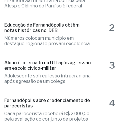
Elizandra Sartin entra na corrida pela
Alesp e Cidinho do Paraíso é federal
2
Educação de Fernandópolis obtém
notas históricas no IDEB
Números colocam município em
destaque regional e provam excelência
3
Aluno é internado na UTI após agressão
em escola cívico-militar
Adolescente sofreu lesão intracraniana
após agressão de um colega
4
Fernandópolis abre credenciamento de
pareceristas
Cada parecerista receberá R$ 2.000,00
pela avaliação do conjunto de projetos