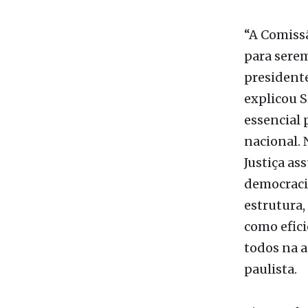
estudos re
Vanzolini 
“A Comissã
para sere
presidente
explicou S
essencial
nacional.
Justiça as
democracia
estrutura,
como efici
todos na a