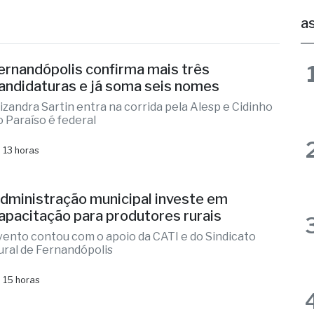
gado
Brasil & Mundo
OAB
as
ernandópolis confirma mais três
andidaturas e já soma seis nomes
lizandra Sartin entra na corrida pela Alesp e Cidinho
o Paraíso é federal
 13 horas
dministração municipal investe em
apacitação para produtores rurais
vento contou com o apoio da CATI e do Sindicato
ural de Fernandópolis