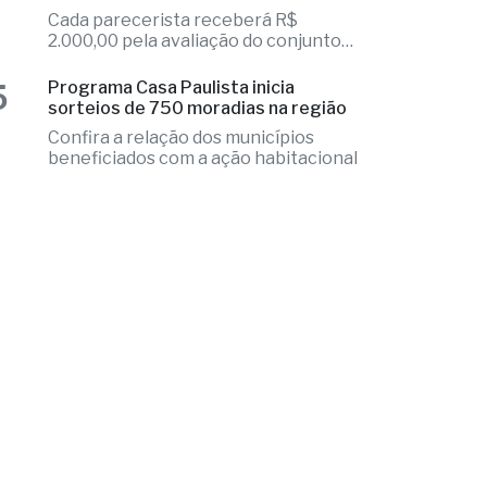
colega
4
Fernandópolis abre credenciamento
de pareceristas
Cada parecerista receberá R$
2.000,00 pela avaliação do conjunto
de projetos
5
Programa Casa Paulista inicia
sorteios de 750 moradias na região
Confira a relação dos municípios
beneficiados com a ação habitacional