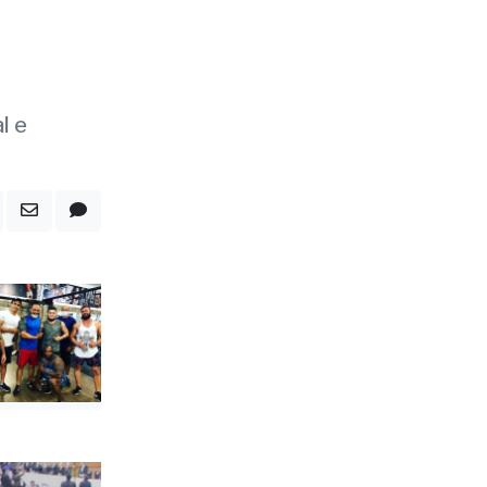
de
l e