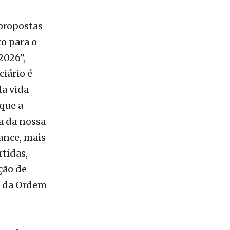
icia
propostas
o para o
2026”,
ciário é
a vida
que a
a da nossa
cance, mais
tidas,
ção de
e da Ordem