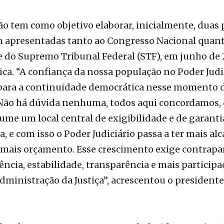
lativos ao tema; e dois ex-presidentes da OAB: Patr
(OAB SP) e Cezar Britto (OAB Nacional).
o tem como objetivo elaborar, inicialmente, duas 
m apresentadas tanto ao Congresso Nacional quant
 do Supremo Tribunal Federal (STF), em junho de 
ica. “A confiança da nossa população no Poder Judi
 para a continuidade democrática nesse momento d
 Não há dúvida nenhuma, todos aqui concordamos, 
sume um local central de exigibilidade e de garanti
, e com isso o Poder Judiciário passa a ter mais al
 mais orçamento. Esse crescimento exige contrapar
ência, estabilidade, transparência e mais participa
dministração da Justiça”, acrescentou o president