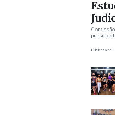
OAB SP
OAB 
Estu
Judi
Comissão 
president
Publicada há 1