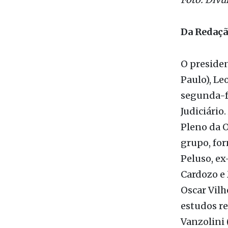
Foto: Divu
Da Redaç
O preside
Paulo), Le
segunda-fe
Judiciário
Pleno da O
grupo, for
Peluso, ex
Cardozo e 
Oscar Vil