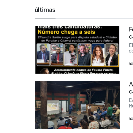
Advo
últimas
F
c
E
d
há
A
c
E
R