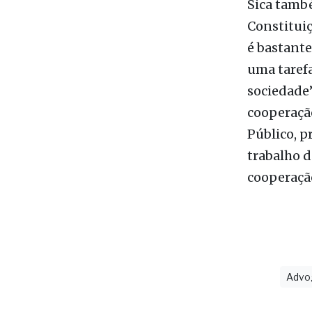
paulista.
Sica també
Constituiç
é bastante
uma taref
sociedade”
cooperação
Público, p
trabalho d
cooperação