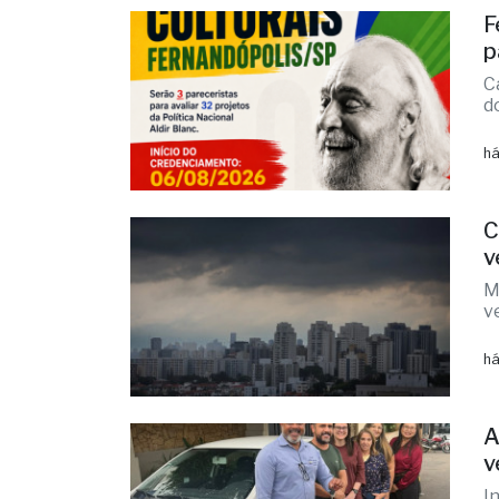
há
F
p
C
d
há
C
v
M
v
há