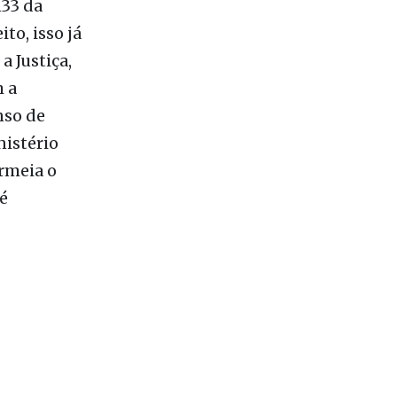
133 da
to, isso já
 Justiça,
 a
nso de
nistério
ermeia o
é