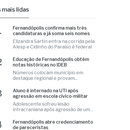
 mais lidas
1
Fernandópolis confirma mais três
candidaturas e já soma seis nomes
Elizandra Sartin entra na corrida pela
Alesp e Cidinho do Paraíso é federal
2
Educação de Fernandópolis obtém
notas históricas no IDEB
Números colocam município em
destaque regional e provam
excelência
3
Aluno é internado na UTI após
agressão em escola cívico-militar
Adolescente sofreu lesão
intracraniana após agressão de um