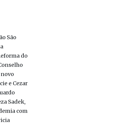
ão São
ta
 Reforma do
 Conselho
 novo
cie e Cezar
duardo
eza Sadek,
ademia com