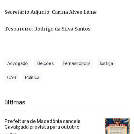
Vice-presidente: Letícia de Pontes Menezes
Secretário Geral: Orlando Pereira Machado Júnior
Secretário Adjunto: Carina Alves Leme
Tesoureiro: Rodrigo da Silva Santos
Advogado
Eleições
Fernandópolis
Justiça
OAB
Política
últimas