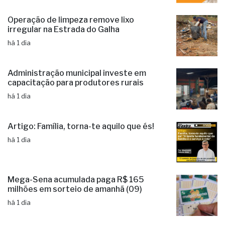
Crônica: O presente mais valioso de um
pai - Qual será?
há 1 dia
Operação de limpeza remove lixo
irregular na Estrada do Galha
há 1 dia
Administração municipal investe em
capacitação para produtores rurais
há 1 dia
Artigo: Família, torna-te aquilo que és!
há 1 dia