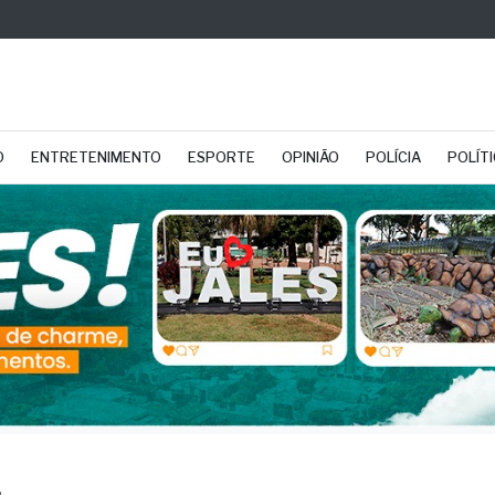
O
ENTRETENIMENTO
ESPORTE
OPINIÃO
POLÍCIA
POLÍT
L
P aprova isenção de 
 equipamentos de ener