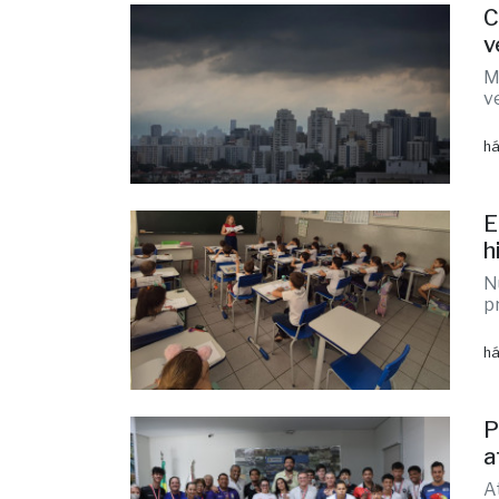
E
h
N
p
há
P
a
A
R
há
F