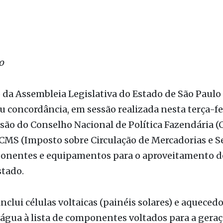
 da Assembleia Legislativa do Estado de São Paulo
 concordância, em sessão realizada nesta terça-fei
são do Conselho Nacional de Política Fazendária (
ICMS (Imposto sobre Circulação de Mercadorias e S
onentes e equipamentos para o aproveitamento d
stado.
inclui células voltaicas (painéis solares) e aqueced
 água à lista de componentes voltados para a gera
novável que possuem a isenção do imposto. O Proj
gislativo 16/22 manifesta concordância ao Convên
ado pelo Decreto estadual 66.674/22.