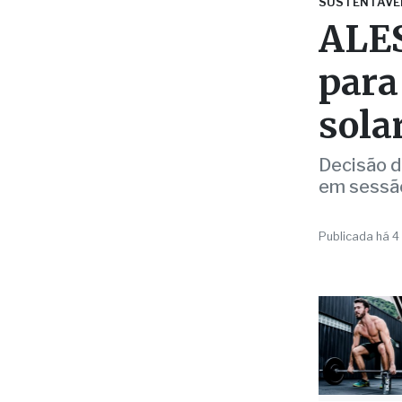
sola
Decisão do
em sessão
Publicada há 4
Da Redaçã