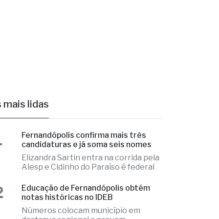
 mais lidas
1
Fernandópolis confirma mais três
candidaturas e já soma seis nomes
Elizandra Sartin entra na corrida pela
Alesp e Cidinho do Paraíso é federal
2
Educação de Fernandópolis obtém
notas históricas no IDEB
Números colocam município em
destaque regional e provam
excelência
3
Fernandópolis abre credenciamento
de pareceristas
Cada parecerista receberá R$
2.000,00 pela avaliação do conjunto
de projetos