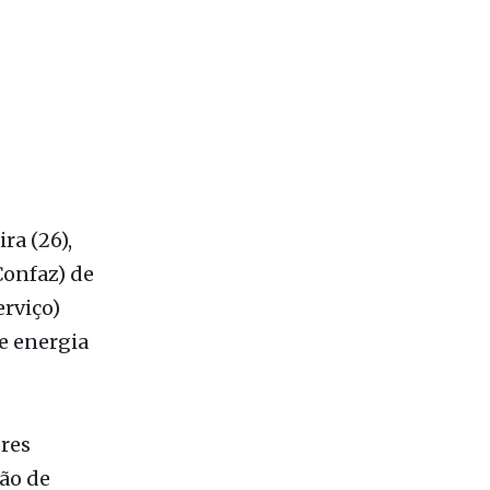
ra (26),
Confaz) de
erviço)
e energia
ores
ção de
eto de
io 24/22,