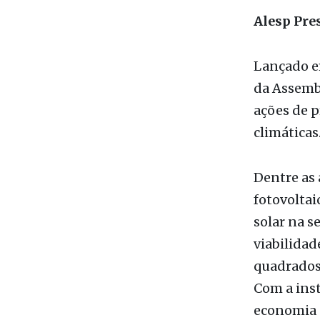
ações de p
climáticas
Dentre as 
fotovoltai
solar na s
viabilidad
quadrados 
Com a inst
economia d
Assem