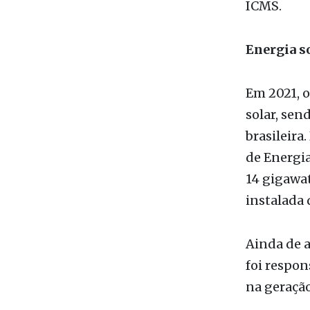
Em 2021, o
solar, sen
brasileira
de Energia
14 gigawat
instalada 
Ainda de a
foi respon
na geração
Alesp Pre
Lançado em
da Assembl