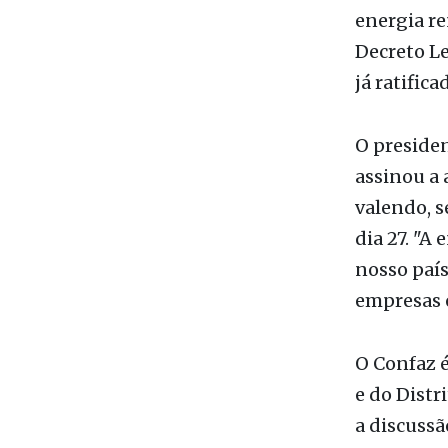
O presiden
assinou a 
valendo, s
dia 27. "A
nosso país
empresas e
O Confaz é
e do Distr
a discussã
ICMS.
Energia s