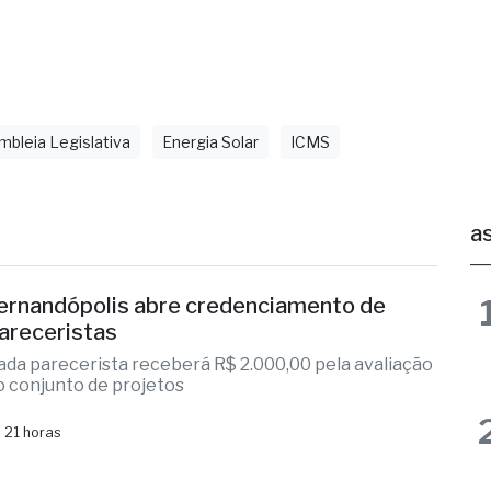
as
ernandópolis abre credenciamento de
areceristas
ada parecerista receberá R$ 2.000,00 pela avaliação
o conjunto de projetos
 21 horas
iclone: veja regiões com previsão de
entos fortes no estado de SP
aioria das regiões administrativas em alerta
ermelho da Defesa Civil
 21 horas