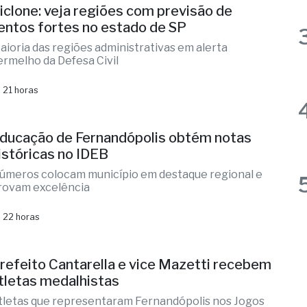
ducação de Fernandópolis obtém notas
istóricas no IDEB
úmeros colocam município em destaque regional e
rovam excelência
 22 horas
refeito Cantarella e vice Mazetti recebem
tletas medalhistas
tletas que representaram Fernandópolis nos Jogos
egionais e no JOMI
 22 horas
ernandópolis confirma mais três