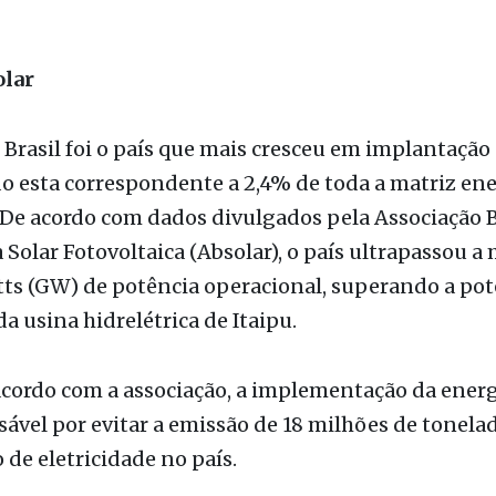
 Brasil foi o país que mais cresceu em implantação
do esta correspondente a 2,4% de toda a matriz en
. De acordo com dados divulgados pela Associação B
 Solar Fotovoltaica (Absolar), o país ultrapassou a
ts (GW) de potência operacional, superando a pot
da usina hidrelétrica de Itaipu.
cordo com a associação, a implementação da energ
sável por evitar a emissão de 18 milhões de tonela
 de eletricidade no país.
serva
 2021, o Alesp Preserva é o programa de sustenta
eia Legislativa do Estado de São Paulo para a pr