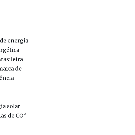
 de energia
ergética
rasileira
 marca de
ência
ia solar
das de CO²
bilidade
omoção de