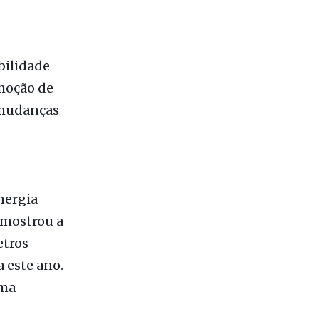
 mudanças
nergia
 mostrou a
etros
a este ano.
uma