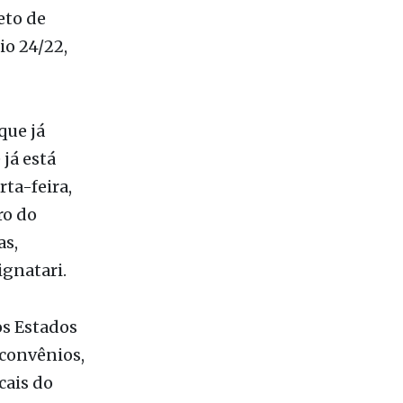
que já
 já está
rta-feira,
ro do
as,
ignatari.
os Estados
 convênios,
cais do