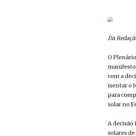
O Plenário
manifestou
com a deci
isentar o 
para comp
solar no E
A decisão 
solares de
energia re
Decreto Le
já ratific