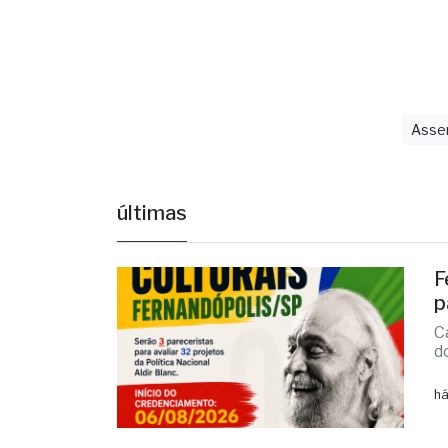
últimas
F
p
C
d
há
C
v
M
v
há