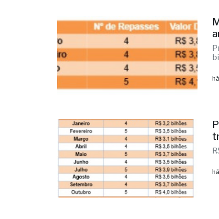
M
a
P
b
há
P
t
R
há