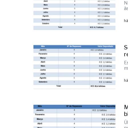
N
à
há
S
r
E
m
há
M
b
Ú
n