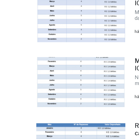
I
M
d
há
M
I
N
m
há
R
c