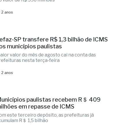
 2 anos
efaz-SP transfere R$ 1,3 bilhão de ICMS
os municípios paulistas
aior valor do mês de agosto cai na conta das
refeituras nesta terça-feira
 2 anos
unicípios paulistas recebem R＄ 409
ilhões em repasse de ICMS
om este terceiro depósito, as prefeituras já
cumulam R＄ 1,5 bilhão