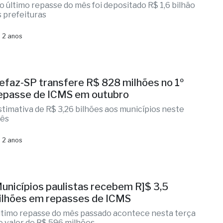
o último repasse do mês foi depositado R$ 1,6 bilhão
s prefeituras
 2 anos
efaz-SP transfere R$ 828 milhões no 1º
epasse de ICMS em outubro
stimativa de R$ 3,26 bilhões aos municípios neste
ês
 2 anos
unicípios paulistas recebem R]$ 3,5
ilhões em repasses de ICMS
ltimo repasse do mês passado acontece nesta terça
o valor de R$ 596 milhões