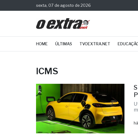
sexta, 07 de agosto de 2026
HOME
ÚLTIMAS
TVOEXTRA.NET
EDUCAÇÃ
ICMS
S
P
U
m
há