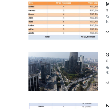
M
m
S
te
há
G
d
R
4
há
F