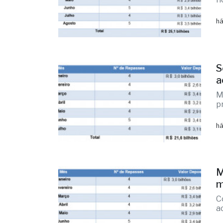
há
S
a
M
p
há
M
m
C
a