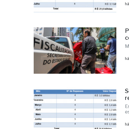
há
P
c
M
há
S
r
E
e
há