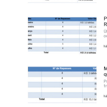
P
R
Ú
o
há
M
q
P
t
há