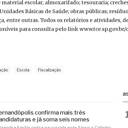
, mas a qualidade do emprego de recursos em polít
úblicos.
emas de Fiscalizações Ordenadas as áreas de transp
material escolar; almoxarifado; tesouraria; creches
 Unidades Básicas de Saúde; obras públicas; resíduo
a, entre outras. Todos os relatórios e atividades, d
oníveis para consulta pelo link www.tce.sp.gov.br/
ação
Escola
Fiscalização