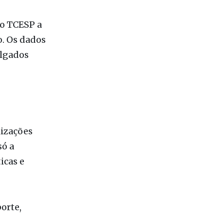
atório
será
os às
lo TCESP a
o. Os dados
ulgados
lizações
só a