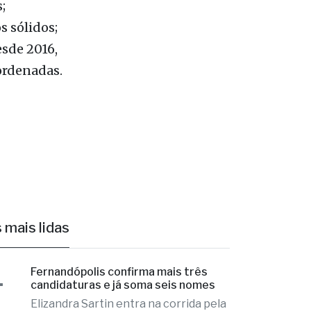
icas e
orte,
;
s sólidos;
esde 2016,
ordenadas.