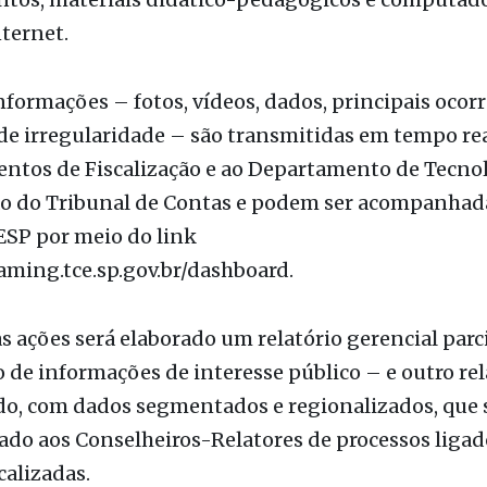
 salas de aulas, banheiros, cozinha, locais de convi
uadras esportivas.
 incluirá, ainda, inspeções em transporte escolar, 
tos, materiais didático-pedagógicos e computad
nternet.
nformações – fotos, vídeos, dados, principais ocorr
de irregularidade – são transmitidas em tempo rea
ntos de Fiscalização e ao Departamento de Tecnol
o do Tribunal de Contas e podem ser acompanhad
ESP por meio do link
eaming.tce.sp.gov.br/dashboard.
as ações será elaborado um relatório gerencial parc