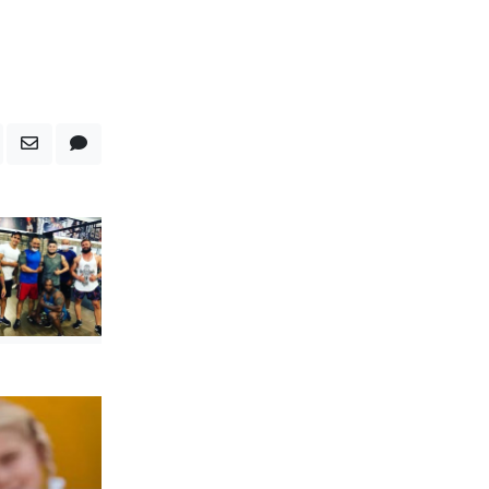
 393
ão