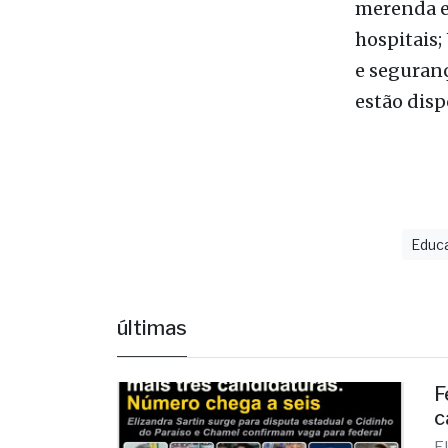
legalidade
serviços p
Já foram t
merenda e 
hospitais;
e seguranç
estão disp
Educ