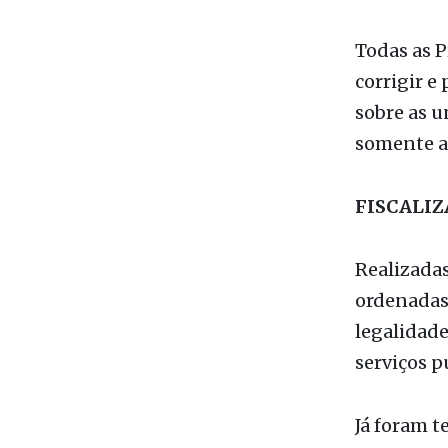
divulgação
consolida
encaminha
escolas fis
Todas as P
corrigir e
sobre as u
somente ap
FISCALI
Realizadas
ordenadas 