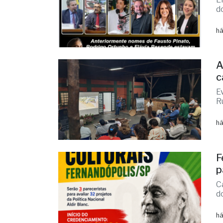
últimas
F
c
E
d
há
A
c
E
R
há