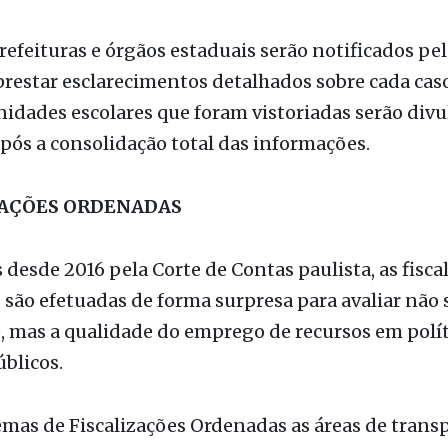
 de informações de interesse público – e outro rel
do, com dados segmentados e regionalizados, que 
do aos Conselheiros-Relatores de processos ligad
calizadas.
refeituras e órgãos estaduais serão notificados pe
 prestar esclarecimentos detalhados sobre cada cas
nidades escolares que foram vistoriadas serão div
ós a consolidação total das informações.
ZAÇÕES ORDENADAS
 desde 2016 pela Corte de Contas paulista, as fisca
são efetuadas de forma surpresa para avaliar não 