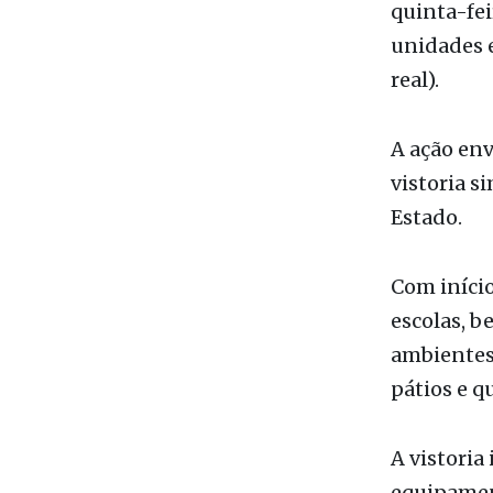
João Leone
O Tribunal
quinta-feir
unidades 
real).
A ação env
vistoria s
Estado.
Com início
escolas, 