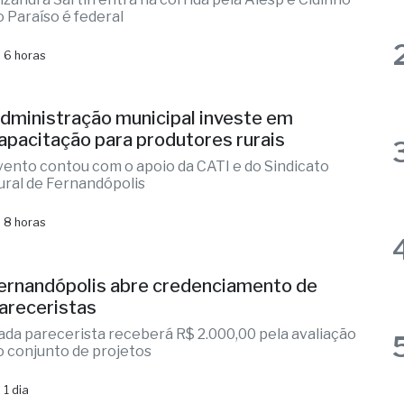
as
ernandópolis confirma mais três
andidaturas e já soma seis nomes
lizandra Sartin entra na corrida pela Alesp e Cidinho
o Paraíso é federal
 6 horas
dministração municipal investe em
apacitação para produtores rurais
vento contou com o apoio da CATI e do Sindicato
ural de Fernandópolis
 8 horas