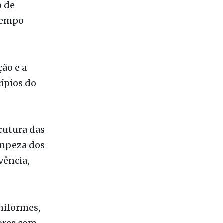
, nesta
o de
tempo
ão e a
cípios do
trutura das
impeza dos