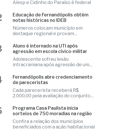
 mais lidas
1
Fernandópolis confirma mais três
candidaturas e já soma seis nomes
Elizandra Sartin entra na corrida pela
Alesp e Cidinho do Paraíso é federal
2
Educação de Fernandópolis obtém
notas históricas no IDEB
Números colocam município em
destaque regional e provam
excelência
3
Aluno é internado na UTI após
agressão em escola cívico-militar
Adolescente sofreu lesão
intracraniana após agressão de um
colega
4
Fernandópolis abre credenciamento
de pareceristas
Cada parecerista receberá R$