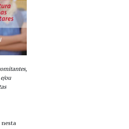
comitantes,
 e/ou
tas