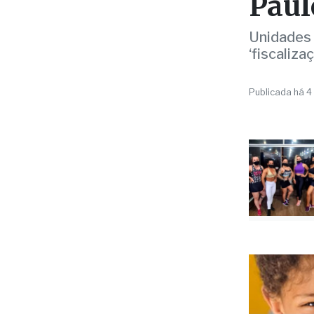
AGORA!
Trib
esco
Paul
Unidades 
‘fiscaliza
Publicada há 4