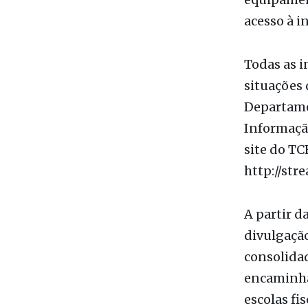
ambientes,
pátios e q
A vistoria
equipamen
acesso à i
Todas as i
situações 
Departame
Informaçã
site do TC
http://str
A partir d