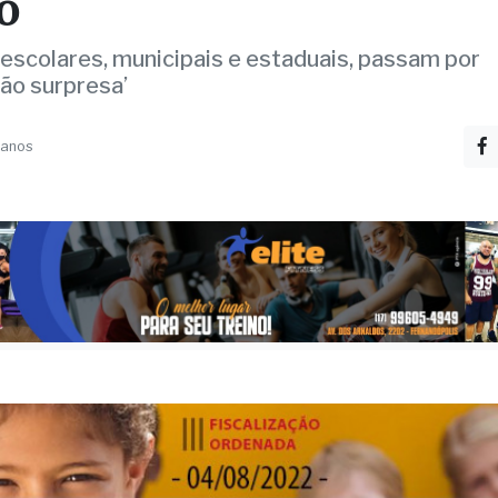
unal de Contas vistoria
las em 318 cidades de S
o
escolares, municipais e estaduais, passam por
ção surpresa’
 anos