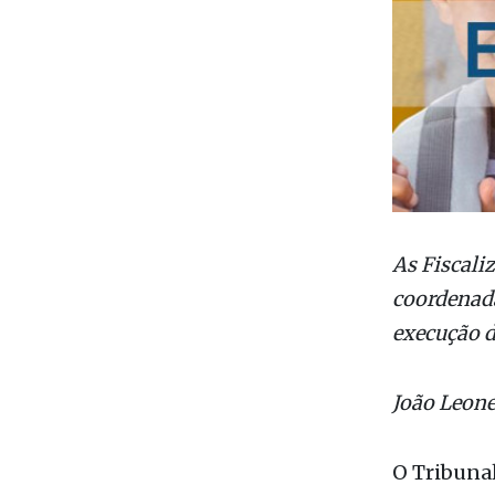
As Fiscali
coordenadas
execução d