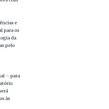
vência,
uniformes,
ores com
ências e
l para os
ogia da
as pelo
ial – para