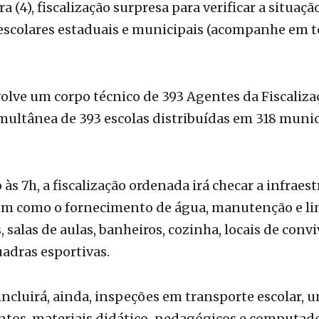
l
 de Contas do Estado de São Paulo (TCESP) realiza
a (4), fiscalização surpresa para verificar a situaçã
escolares estaduais e municipais (acompanhe em 
olve um corpo técnico de 393 Agentes da Fiscalizaç
imultânea de 393 escolas distribuídas em 318 muni
 às 7h, a fiscalização ordenada irá checar a infraes
bem como o fornecimento de água, manutenção e l