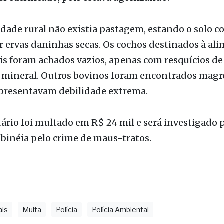
 ervas daninhas secas. Os cochos destinados à al
is foram achados vazios, apenas com resquícios d
l mineral. Outros bovinos foram encontrados magro
presentavam debilidade extrema.
ário foi multado em R$ 24 mil e será investigado p
ubinéia pelo crime de maus-tratos.
ais
Multa
Polícia
Polícia Ambiental
as