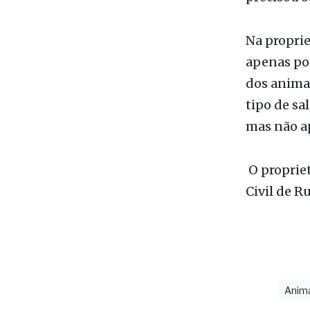
apenas por
dos anima
tipo de sa
mas não a
O propriet
Civil de R
Anim
últimas