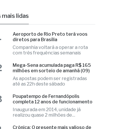
1
Aeroporto de Rio Preto terá voos
diretos para Brasília
Companhia voltará a operar a rota
com três frequências semanais
2
Mega-Sena acumulada paga R$ 165
milhões em sorteio de amanhã (09)
As apostas podem ser registradas
até as 22h deste sábado
3
Poupatempo de Fernandópolis
completa 12 anos de funcionamento
Inaugurada em 2014, unidade já
realizou quase 2 milhões de
atendimentos
4
Crônica: O presente mais valioso de
um pai - Qual será?
Leia também: Como Deus rezaria o
Pai Nosso - Já imaginou?