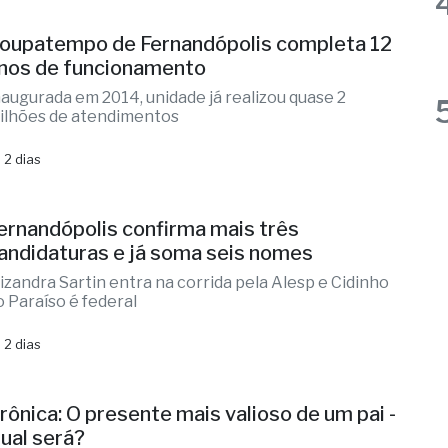
naugurada em 2014, unidade já realizou quase 2
ilhões de atendimentos
 2 dias
ernandópolis confirma mais três
andidaturas e já soma seis nomes
lizandra Sartin entra na corrida pela Alesp e Cidinho
o Paraíso é federal
 2 dias
rônica: O presente mais valioso de um pai -
ual será?
eia também: Como Deus rezaria o Pai Nosso - Já
maginou?