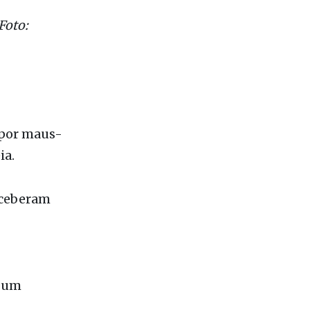
 por maus-
ia.
eceberam
e um
composto