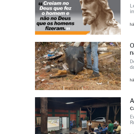
há
O
n
D
d
há
A
c
E
R
há