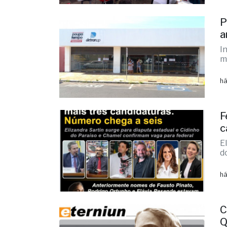
I
m
há
F
c
E
d
há
C
Q
L
i