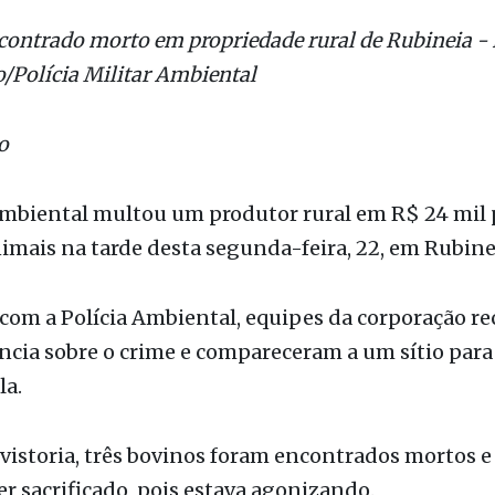
o
 ambiental multou um produtor rural em R$ 24 mil
nimais na tarde desta segunda-feira, 22, em Rubine
com a Polícia Ambiental, equipes da corporação r
cia sobre o crime e compareceram a um sítio para
la.
vistoria, três bovinos foram encontrados mortos 
er sacrificado, pois estava agonizando.
dade rural não existia pastagem, estando o solo 