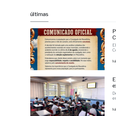
P
C
E
C
há
E
e
D
e
há
P
a