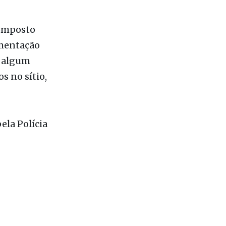
imentação
e algum
s no sítio,
ela Polícia
 mais lidas