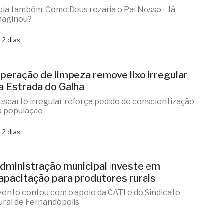
 2 dias
peração de limpeza remove lixo irregular
a Estrada do Galha
escarte irregular reforça pedido de conscientização
a população
 2 dias
dministração municipal investe em
apacitação para produtores rurais
vento contou com o apoio da CATI e do Sindicato
ural de Fernandópolis
 2 dias