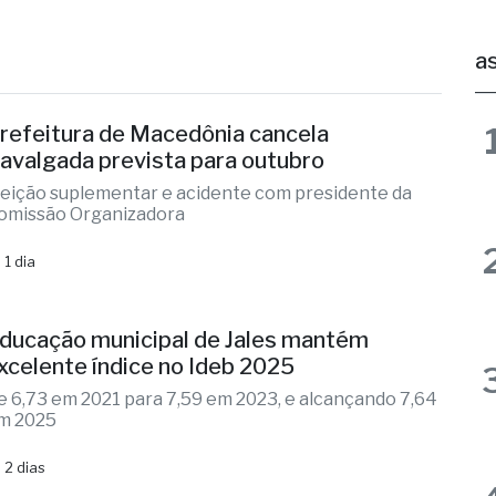
refeitura de Macedônia cancela
avalgada prevista para outubro
leição suplementar e acidente com presidente da
omissão Organizadora
 1 dia
ducação municipal de Jales mantém
xcelente índice no Ideb 2025
e 6,73 em 2021 para 7,59 em 2023, e alcançando 7,64
m 2025
 2 dias
oupatempo de Fernandópolis completa 12
nos de funcionamento