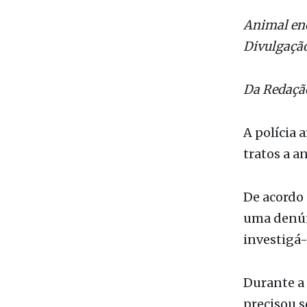
Da Redaçã
A polícia
tratos a a
De acordo 
uma denún
investigá-
Durante a 
precisou s
Na proprie