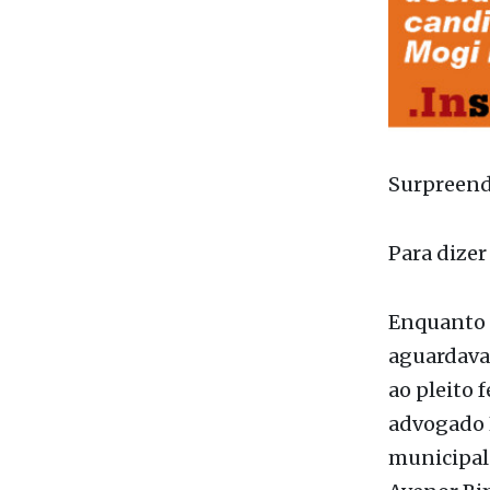
Surpreend
Para dizer
Enquanto a
aguardava 
ao pleito 
advogado H
municipal 
Avenor Bim
(PL), mais