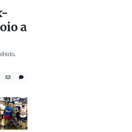
oio a
lhido.