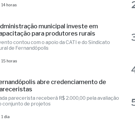
dministração municipal investe em
apacitação para produtores rurais
vento contou com o apoio da CATI e do Sindicato
ural de Fernandópolis
 15 horas
ernandópolis abre credenciamento de
areceristas
ada parecerista receberá R$ 2.000,00 pela avaliação
o conjunto de projetos
 1 dia
iclone: veja regiões com previsão de
entos fortes no estado de SP