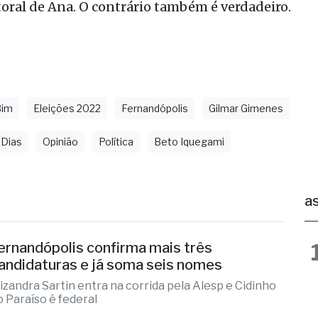
Bim
Eleições 2022
Fernandópolis
Gilmar Gimenes
 Dias
Opinião
Política
Beto Iquegami
as
ernandópolis confirma mais três
andidaturas e já soma seis nomes
lizandra Sartin entra na corrida pela Alesp e Cidinho
o Paraíso é federal
 14 horas