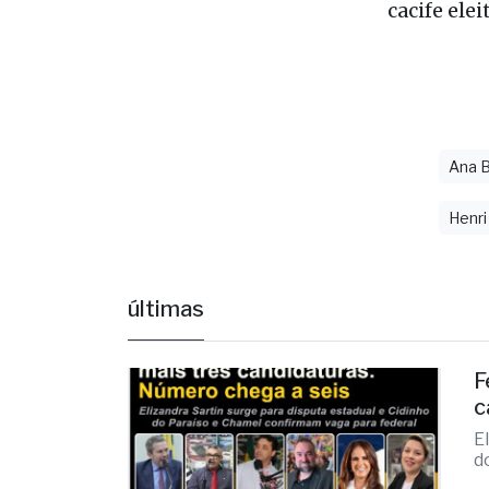
Ana 
Henri
últimas
F
c
E
d
há