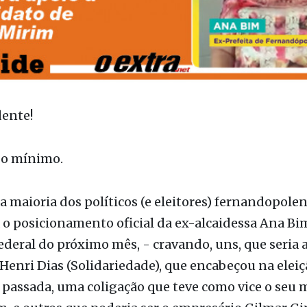
ente!
 o mínimo.
 maioria dos políticos (e eleitores) fernandopole
o posicionamento oficial da ex-alcaidessa Ana B
federal do próximo mês, - cravando, uns, que seria 
enri Dias (Solidariedade), que encabeçou na eleiç
passada, uma coligação que teve como vice o seu 
, e outros que poderia ser o empresário Gilmar G
 motivada por ‘também ser fernandopolense’ -, eis 