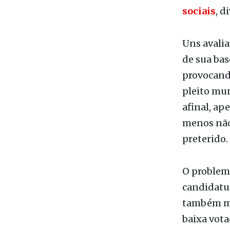
Uns avalia
de sua bas
provocando
pleito mun
afinal, ap
menos não
preterido.
O problem
candidatu
também mi
baixa vota
cacife ele