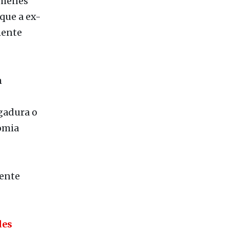
mente
m
gadura o
omia
dente
des