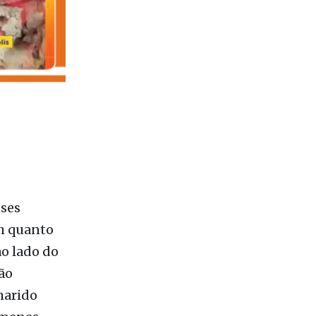
nses
im quanto
ao lado do
ão
marido
imenes
que a ex-