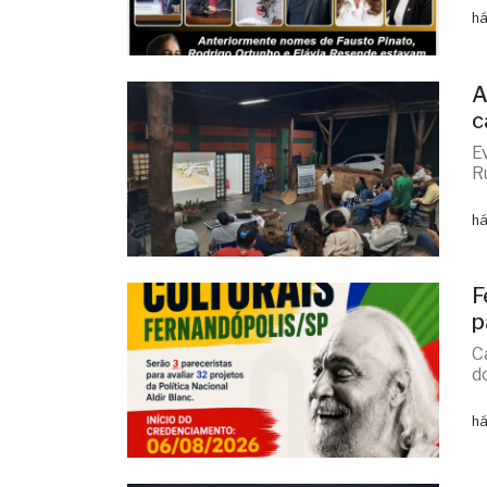
A
c
E
R
há
F
p
C
d
há
C
v