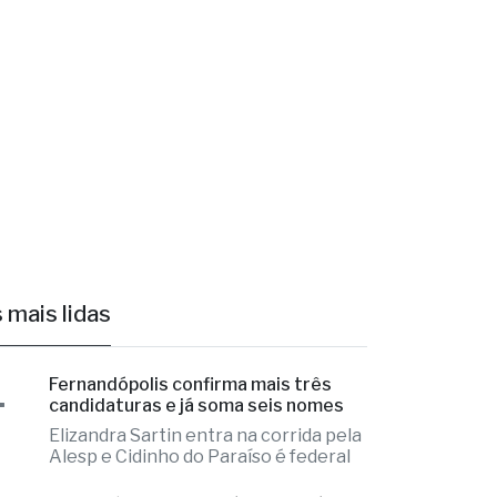
 mais lidas
1
Fernandópolis confirma mais três
candidaturas e já soma seis nomes
Elizandra Sartin entra na corrida pela
Alesp e Cidinho do Paraíso é federal
2
Educação de Fernandópolis obtém
notas históricas no IDEB
Números colocam município em