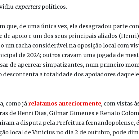
m que, de uma única vez, ela desagradou parte con
e de apoio e um dos seus principais aliados (Henri),
 um racha considerável na oposição local com vis
icipal de 2024; outros cravam uma jogada de mestr
esar de aperrear simpatizantes, num primeiro mom
 descontenta a totalidade dos apoiadores daquele
a, como já
relatamos anteriormente
, com vistas à
ras de Henri Dias, Gilmar Gimenes e Renato Colo
ram a disputa pela Prefeitura fernandopolense, 
ção local de Vinicius no dia 2 de outubro, pode dim
itoral de Ana. O contrário também é verdadeiro.