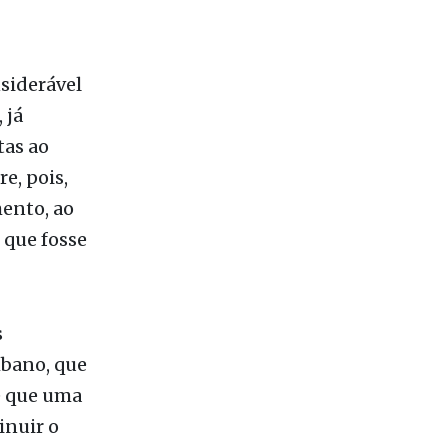
siderável
 já
tas ao
e, pois,
ento, ao
 que fosse
s
mbano, que
é que uma
inuir o