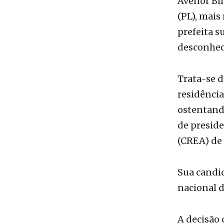
prefeita 
desconheci
Trata-se d
residência
ostentand
de presid
(CREA) de 
Sua candid
nacional d
A decisão
sociais
, d