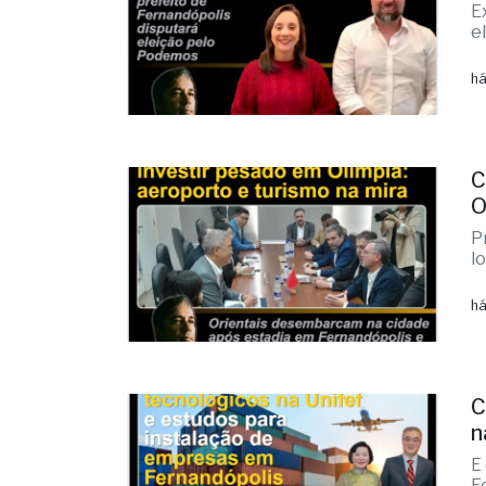
E
e
há
C
O
P
l
há
C
n
E
F