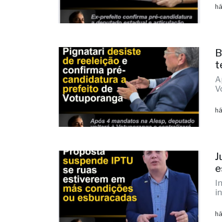
há
B
t
A
V
há
J
e
I
i
há