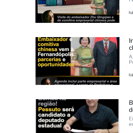
há
I
c
A
P
há
B
d
E
e