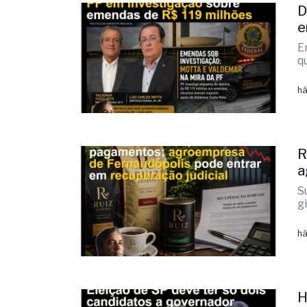
D
e
E
q
há
R
a
S
g
há
H