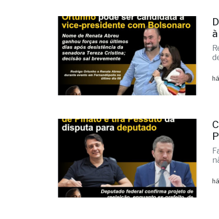
D
à
R
d
há
C
P
F
n
há