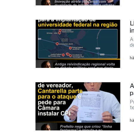
L
i
A
d
há
A
p
P
t
há