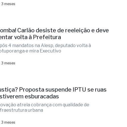
 3 meses
omba! Carlão desiste de reeleição e deve
entar volta à Prefeitura
pós 4 mandatos na Alesp, deputado volta à
otuporanga e mira Executivo
 3 meses
ustiça? Proposta suspende IPTU se ruas
stiverem esburacadas
novação atrela cobrança com qualidade de
nfraestrutura urbana
 3 meses