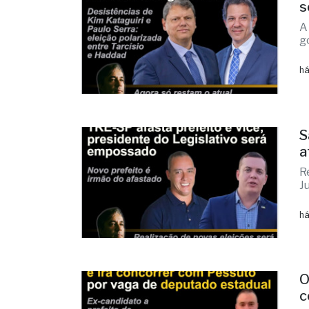
s
A
g
há
S
a
R
Ju
há
O
c