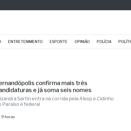
O
ENTRETENIMENTO
ESPORTE
OPINIÃO
POLÍCIA
POLÍT
ernandópolis confirma mais três
andidaturas e já soma seis nomes
lizandra Sartin entra na corrida pela Alesp e Cidinho
o Paraíso é federal
 9 horas