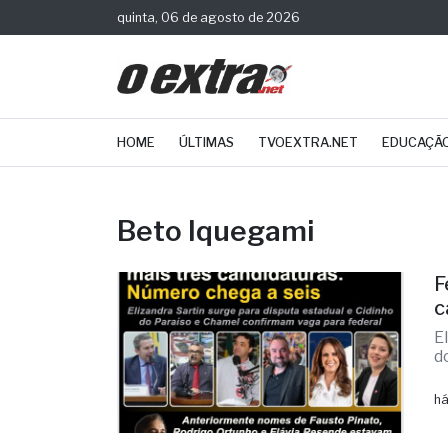
quinta, 06 de agosto de 2026
HOME
ÚLTIMAS
TVOEXTRA.NET
EDUCAÇÃ
Beto Iquegami
F
c
E
d
há