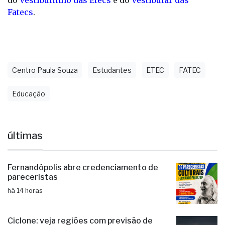
Centro Paula Souza
Estudantes
ETEC
FATEC
Educação
últimas
Fernandópolis abre credenciamento de
pareceristas
há 14 horas
Ciclone: veja regiões com previsão de
ventos fortes no estado de SP
há 15 horas