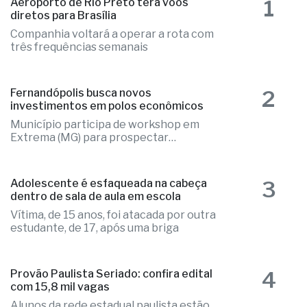
1
Aeroporto de Rio Preto terá voos
diretos para Brasília
Companhia voltará a operar a rota com
três frequências semanais
2
Fernandópolis busca novos
investimentos em polos econômicos
Município participa de workshop em
Extrema (MG) para prospectar
empresas
3
Adolescente é esfaqueada na cabeça
dentro de sala de aula em escola
Vítima, de 15 anos, foi atacada por outra
estudante, de 17, após uma briga
4
Provão Paulista Seriado: confira edital
com 15,8 mil vagas
Alunos da rede estadual paulista estão