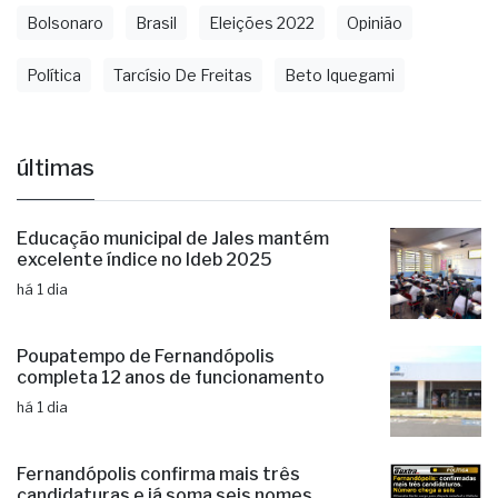
Bolsonaro
Brasil
Eleições 2022
Opinião
Política
Tarcísio De Freitas
Beto Iquegami
últimas
Educação municipal de Jales mantém
excelente índice no Ideb 2025
há 1 dia
Poupatempo de Fernandópolis
completa 12 anos de funcionamento
há 1 dia
Fernandópolis confirma mais três
candidaturas e já soma seis nomes