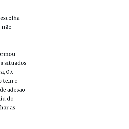
 escolha
o não
formou
s situados
a, 07.
o tem o
 de adesão
aiu do
har as
presariais
ão