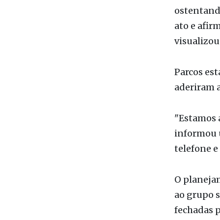
visualizou
Parcos es
aderiram a
"Estamos a
informou 
telefone e
O planeja
ao grupo s
fechadas 
A Associaç