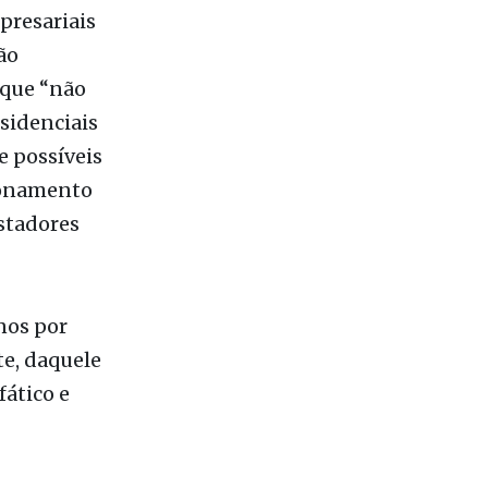
 que “não
sidenciais
 possíveis
cionamento
stadores
enos por
e, daquele
ático e
isto para
uas