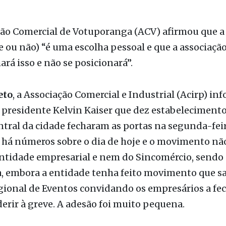
ção Comercial de Votuporanga (ACV) afirmou que a
e ou não) “é uma escolha pessoal e que a associaçã
á isso e não se posicionará”.
eto
, a Associação Comercial e Industrial (Acirp) in
 presidente Kelvin Kaiser que dez estabelecimento
ntral da cidade fecharam as portas na segunda-feir
 há números sobre o dia de hoje e o movimento nã
entidade empresarial e nem do Sincomércio, sendo
a, embora a entidade tenha feito movimento que s
ional de Eventos convidando os empresários a fec
derir à greve. A adesão foi muito pequena.
ouve três tentativas frustradas de paralisações em
emana passada e uma nesta), sendo que a Associaç