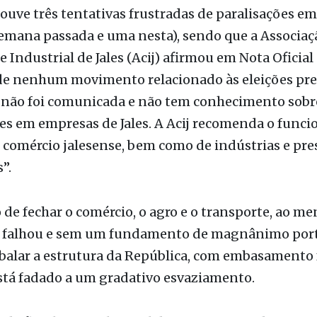
e Industrial de Jales (Acij) afirmou em Nota Oficial
 de nenhum movimento relacionado às eleições pre
não foi comunicada e não tem conhecimento sobre
es em empresas de Jales. A Acij recomenda o fun
comércio jalesense, bem como de indústrias e pre
”.
no de fechar o comércio, o agro e o transporte, ao m
 falhou e sem um fundamento de magnânimo port
balar a estrutura da República, com embasamento f
está fadado a um gradativo esvaziamento.
o de fiscalização eleitoral das Forças Armadas, prev
ado nesta quarta-feira, 09, pode, dependendo de s