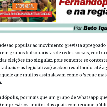
 adesão popular ao movimento grevista apregoado 
em grupos bolsonaristas de redes sociais, contra 
das eleições (no singular, pois somente se contesta
staduais e as legislativas) acabou resultando, até a
daquele que muitos assinalavam como o 'xeque mat
.
ndópolis
, por mais que um grupo de Whatsapp qu
0 empresários, muitos dos quais com renome públi
 empresas com respeitabilidade e tradição, defen
massem que seus comércios adeririam ao ato, o que 