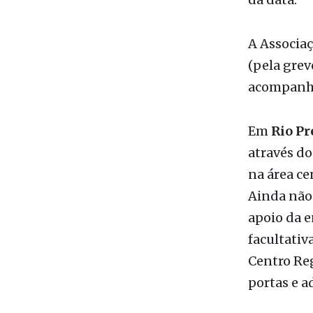
A Associa
(pela grev
acompanhar
Em
Rio Pr
através do
na área ce
Ainda não
apoio da 
facultativ
Centro Reg
portas e a
Em
Jales
h
(duas na s