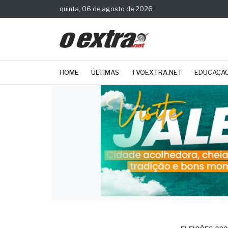
quinta, 06 de agosto de 2026
HOME
ÚLTIMAS
TVOEXTRA.NET
EDUCAÇÃ
ELEIÇÕES 202
Grev