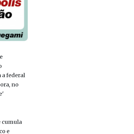
e
o
 a federal
gora, no
e'
e cumula
co e
desse o
seu