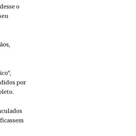
ãos,
co",
didos por
pleto.
nculados
 ficassem
 informou