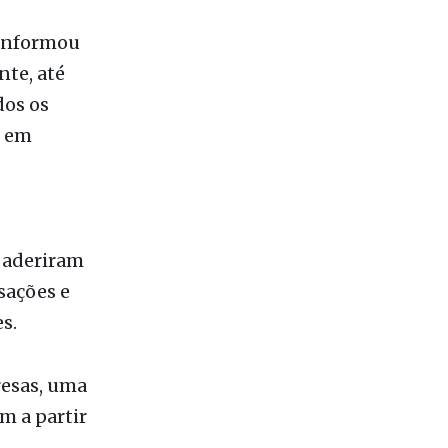
nte, até
dos os
o em
o aderiram
sações e
s.
resas, uma
m a partir