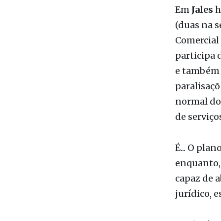
Comercial 
participa
e também 
paralisaçõ
normal do 
de serviços
É... O pla
enquanto,
capaz de a
jurídico, 
O relatóri
ser divulg