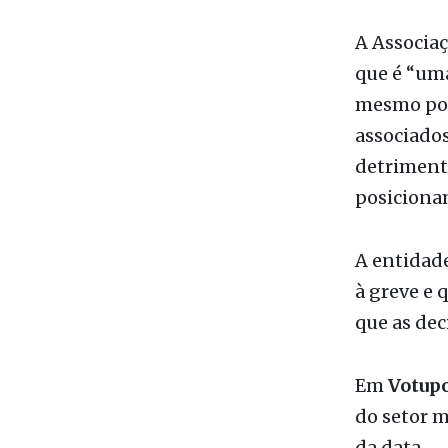
que é “uma
mesmo por
associado
detrimento
posicionam
A entidade
à greve e 
que as dec
Em
Votup
do setor m
da data.