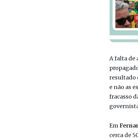
A falta de
propagado 
resultado 
e não as e
fracasso 
governista
Em
Ferna
cerca de 5
ostentando
ato e afir