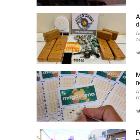
P
t
A
c
há
A
d
A
o
há
M
n
A
r