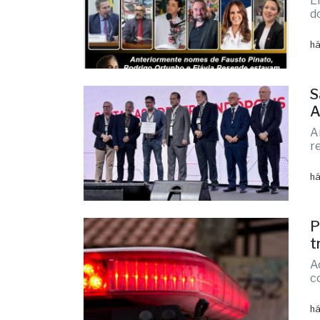
há
F
c
E
d
há
S
A
A
r
há