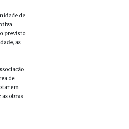
unidade de
otiva
io previsto
dade, as
ssociação
rea de
optar em