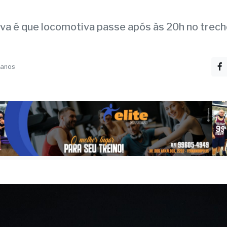
m de Natal’ passa por
andópolis nesta terça, 
va é que locomotiva passe após às 20h no trech
 anos