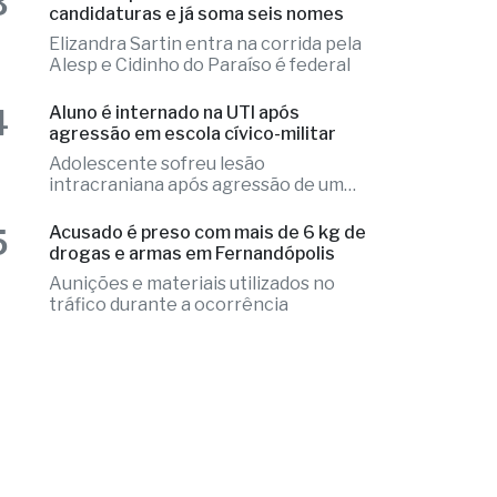
2
encontrado morto em chalé de
resort
Local apresentava indícios de
violência e o caso é tratado como
investigação
3
Fernandópolis confirma mais três
candidaturas e já soma seis nomes
Elizandra Sartin entra na corrida pela
Alesp e Cidinho do Paraíso é federal
4
Aluno é internado na UTI após
agressão em escola cívico-militar
Adolescente sofreu lesão
intracraniana após agressão de um
colega
5
Acusado é preso com mais de 6 kg de
drogas e armas em Fernandópolis
Aunições e materiais utilizados no
tráfico durante a ocorrência