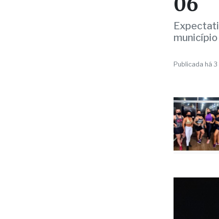
NATAL
‘Tre
Fern
06
Expectati
município
Publicada há 3