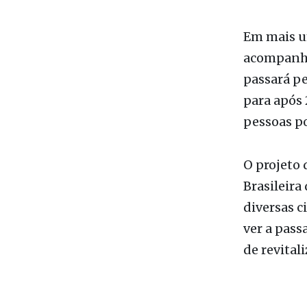
SECOM - Pr
Em mais u
acompanha
passará pe
para após 
pessoas po
O projeto 
Brasileira
diversas c