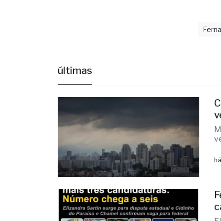
ver a pass
de revital
Ferna
últimas
C
v
M
v