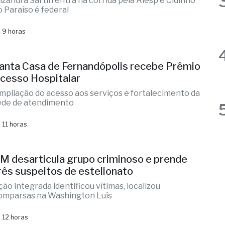
 6 horas
ernandópolis confirma mais três
andidaturas e já soma seis nomes
lizandra Sartin entra na corrida pela Alesp e Cidinho
o Paraíso é federal
 9 horas
anta Casa de Fernandópolis recebe Prêmio
cesso Hospitalar
mpliação do acesso aos serviços e fortalecimento da
ede de atendimento
 11 horas