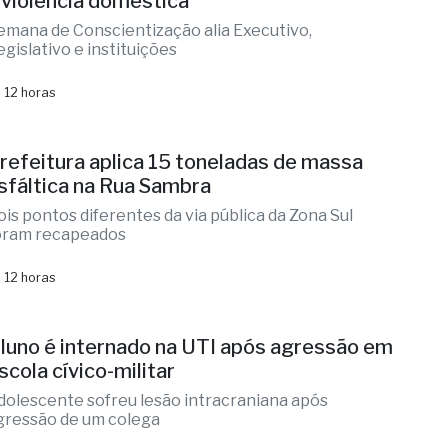
 12 horas
ernandópolis une forças pela paz e contra
 violência doméstica
emana de Conscientização alia Executivo,
egislativo e instituições
 12 horas
refeitura aplica 15 toneladas de massa
sfáltica na Rua Sambra
ois pontos diferentes da via pública da Zona Sul
oram recapeados
 12 horas