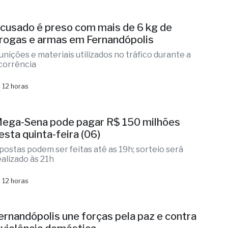
M desarticula grupo criminoso e prende
rês suspeitos de estelionato
ção integrada identificou vítimas, localizou
omparsas na Washington Luís
 12 horas
cusado é preso com mais de 6 kg de
rogas e armas em Fernandópolis
unições e materiais utilizados no tráfico durante a
corrência
 12 horas
ega-Sena pode pagar R$ 150 milhões
esta quinta-feira (06)
postas podem ser feitas até as 19h; sorteio será
ealizado às 21h