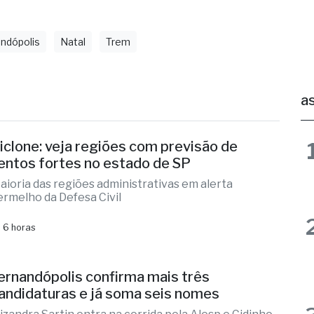
agem da antiga estação ferroviária, poderá observar
ização que o local vem passando.
ndópolis
Natal
Trem
as
iclone: veja regiões com previsão de
entos fortes no estado de SP
aioria das regiões administrativas em alerta
ermelho da Defesa Civil