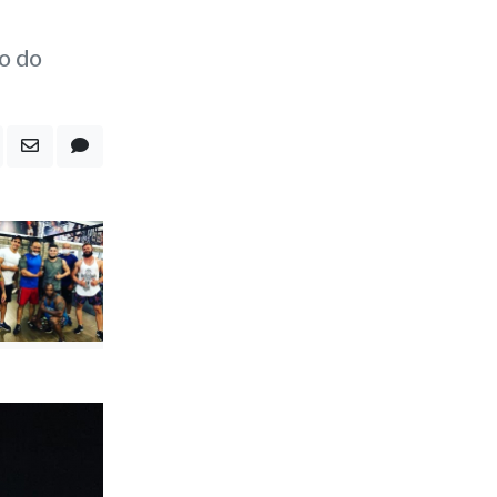
dia
o do