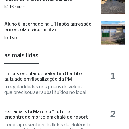
Aluno é internado na UTI após agressão
em escola cívico-militar
há 1 dia
as mais lidas
1
Ônibus escolar de Valentim Gentil é
autuado em fiscalização da PM
Irregularidades nos pneus do veículo
que precisou ser substituídos no local
2
Ex-radialista Marcelo "Toto" é
encontrado morto em chalé de resort
Local apresentava indícios de violência
e o caso é tratado como investigação