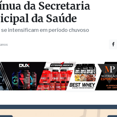
ate à Dengue é ação
ínua da Secretaria
cipal da Saúde
 se intensificam em período chuvoso
 anos