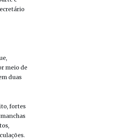
á dias
 a
parte e
ecretário
ue,
or meio de
 em duas
to, fortes
e, manchas