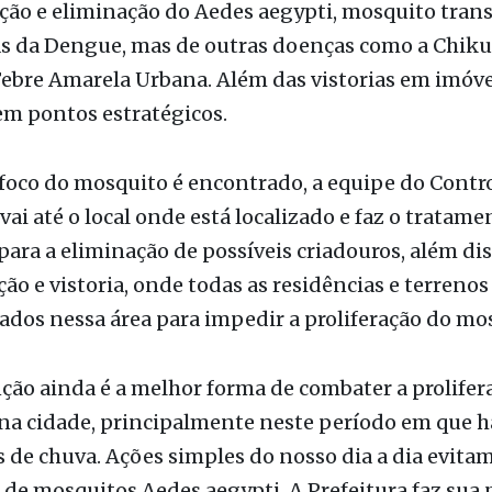
o de prevenção e combate não para em Fernandópol
 ano todo, os Agentes de Combate à dengue fazem 
ção e eliminação do Aedes aegypti, mosquito tran
s da Dengue, mas de outras doenças como a Chik
Febre Amarela Urbana. Além das vistorias em imóvei
 em pontos estratégicos.
oco do mosquito é encontrado, a equipe do Contro
ai até o local onde está localizado e faz o tratam
 para a eliminação de possíveis criadouros, além diss
ão e vistoria, onde todas as residências e terrenos
iados nessa área para impedir a proliferação do mo
ão ainda é a melhor forma de combater a prolifer