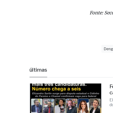
e erupçõe
tonturas, 
Fonte: Sec
Deng
últimas
F
c