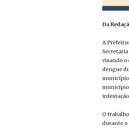
Da Redaç
A Prefeitu
Secretaria
visando o 
dengue dur
municípios
município 
infestação