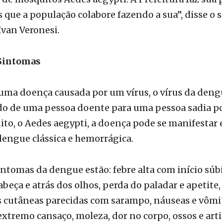
na cidade, principalmente neste período em que h
 de chuva. Ações simples do nosso dia a dia evitam
 de mosquitos Aedes aegypti. A Prefeitura faz sua 
que a população colabore fazendo a sua”, disse o s
Ivan Veronesi.
Sintomas
uma doença causada por um vírus, o vírus da deng
do de uma pessoa doente para uma pessoa sadia p
to, o Aedes aegypti, a doença pode se manifestar
dengue clássica e hemorrágica.
intomas da dengue estão: febre alta com início súbi
abeça e atrás dos olhos, perda do paladar e apetit