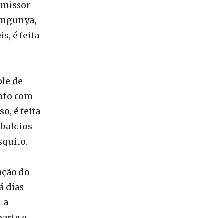
is,
o trabalho
smissor
ungunya,
s, é feita
le de
ento com
o, é feita
 baldios
squito.
ação do