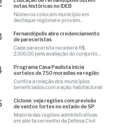
Elizandra Sartin entra na corrida pela
Alesp e Cidinho do Paraíso é federal
2
Educação de Fernandópolis obtém
notas históricas no IDEB
Números colocam município em
destaque regional e provam
excelência
3
Fernandópolis abre credenciamento
de pareceristas
Cada parecerista receberá R$
2.000,00 pela avaliação do conjunto
de projetos
4
Programa Casa Paulista inicia
sorteios de 750 moradias na região
Confira a relação dos municípios
beneficiados com a ação habitacional
5
Ciclone: veja regiões com previsão
de ventos fortes no estado de SP
Maioria das regiões administrativas