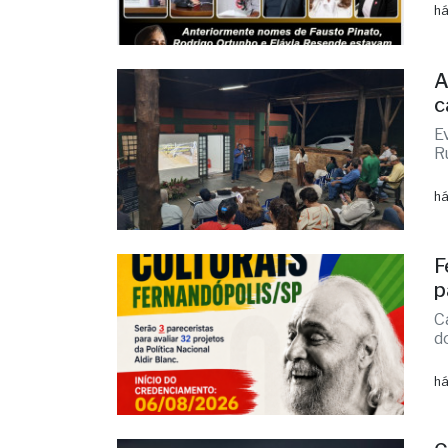
E
d
há
A
c
E
R
há
F
p
C
d