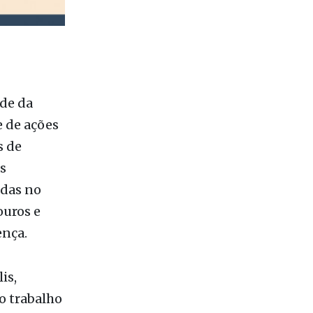
úde da
e de ações
s de
s
adas no
ouros e
ença.