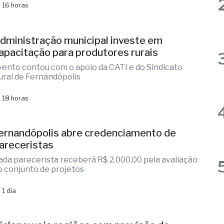
lizandra Sartin entra na corrida pela Alesp e Cidinho
o Paraíso é federal
 16 horas
dministração municipal investe em
apacitação para produtores rurais
vento contou com o apoio da CATI e do Sindicato
ural de Fernandópolis
 18 horas
ernandópolis abre credenciamento de
areceristas
ada parecerista receberá R$ 2.000,00 pela avaliação
o conjunto de projetos