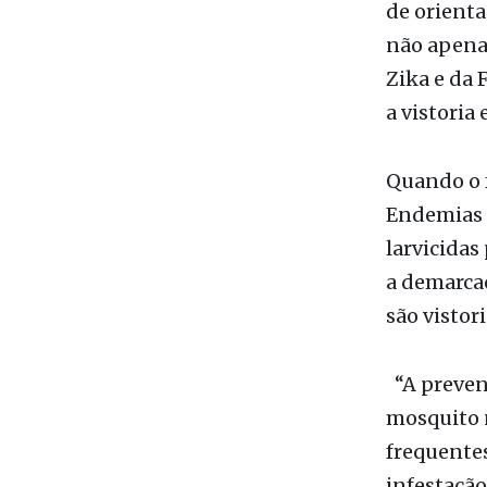
O trabalh
durante o
de orienta
não apena
Zika e da 
a vistoria
Quando o f
Endemias v
larvicidas
a demarcaç
são vistor
“A prevenç