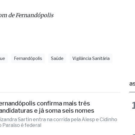
s cutâneas parecidas com sarampo, náuseas e vômi
extremo cansaço, moleza, dor no corpo, ossos e arti
om de Fernandópolis
ue
Fernandópolis
Saúde
Vigilância Sanitária
as
ernandópolis confirma mais três
andidaturas e já soma seis nomes