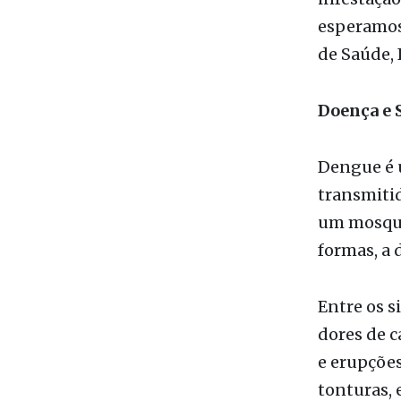
mosquito 
frequentes
infestação
esperamos 
de Saúde, 
Doença e 
Dengue é 
transmiti
um mosqui
formas, a 
Entre os s
dores de c