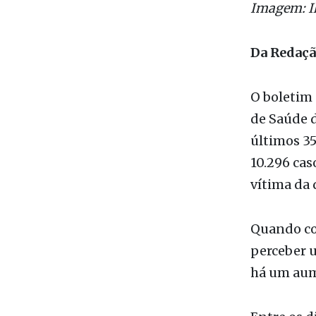
Da Redaçã
O boletim 
de Saúde d
últimos 35
10.296 cas
vítima da 
Quando co
perceber u
há um aum
Entre os d
da doença,
29 de deze