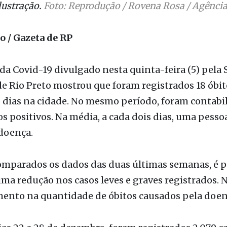
o / Gazeta de RP
da Covid-19 divulgado nesta quinta-feira (5) pela 
e Rio Preto mostrou que foram registrados 18 óbit
 dias na cidade. No mesmo período, foram contabi
os positivos. Na média, a cada dois dias, uma pess
doença.
mparados os dados das duas últimas semanas, é p
ma redução nos casos leves e graves registrados. 
ento na quantidade de óbitos causados pela doen
ias 22 e 28 de dezembro, foram registrados 2.079 ca
 23 casos graves e duas mortes. Na semana seguint
mbro e 4 de janeiro, foram 1.484 casos leves, 18 cas