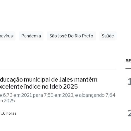
avírus
Pandemia
São José Do Rio Preto
Saúde
as
ducação municipal de Jales mantém
xcelente índice no Ideb 2025
e 6,73 em 2021 para 7,59 em 2023, e alcançando 7,64
m 2025
 16 horas
oupatempo de Fernandópolis completa 12
nos de funcionamento
naugurada em 2014, unidade já realizou quase 2