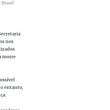
Secretaria
os nos
lizados
oa morre
ossível
No entanto,
ça.
sos leves
e, entre
os graves e