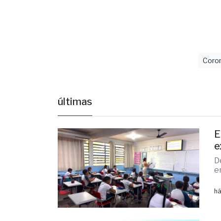
Coron
últimas
E
e
D
e
há
P
a
I