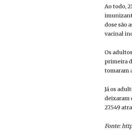
dose são a
vacinal in
Os adultos
primeira d
tomaram a
Já os adul
deixaram d
27.549 atr
Fonte:
htt