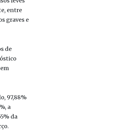
os de
óstico
, em
lo, 97,88%
%, a
,55% da
ço.
e do
 segunda