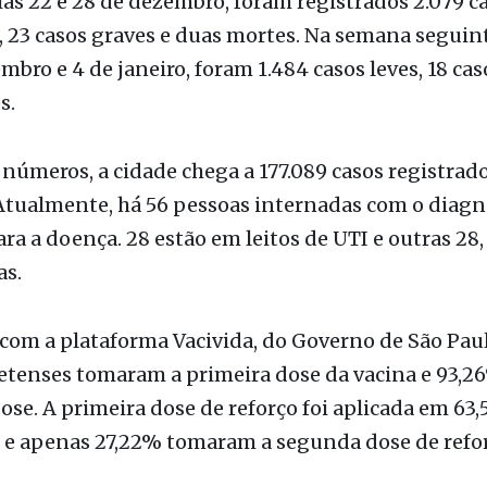
s.
números, a cidade chega a 177.089 casos registrad
Atualmente, há 56 pessoas internadas com o diagn
ara a doença. 28 estão em leitos de UTI e outras 28
as.
com a plataforma Vacivida, do Governo de São Pau
etenses tomaram a primeira dose da vacina e 93,26
se. A primeira dose de reforço foi aplicada em 63
 e apenas 27,22% tomaram a segunda dose de refor
218.058 moradores da cidade estão com alguma dos
e em atraso. A maior quantidade de atrasados da