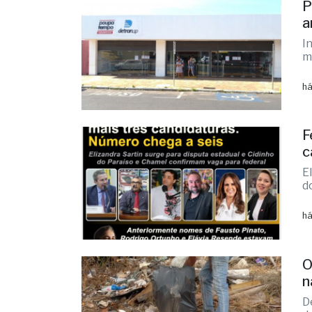
m
há
F
c
E
d
há
O
n
D
d
há