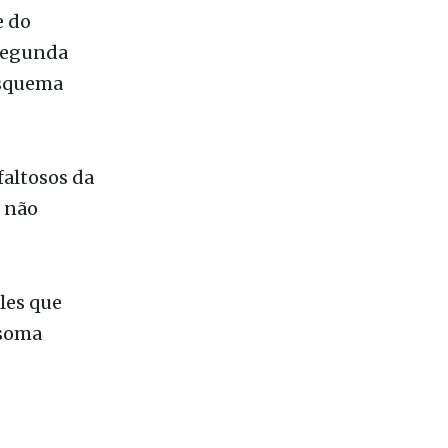
 esquema
faltosos da
e não
les que
 soma