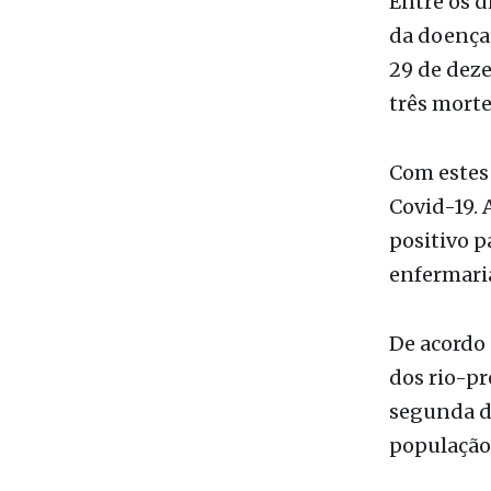
três morte
Com estes 
Covid-19. 
positivo p
enfermari
De acordo 
dos rio-pr
segunda do
população
Ao todo, 
imunizant