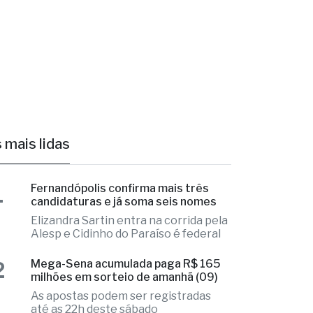
 mais lidas
1
Fernandópolis confirma mais três
candidaturas e já soma seis nomes
Elizandra Sartin entra na corrida pela
Alesp e Cidinho do Paraíso é federal
2
Mega-Sena acumulada paga R$ 165
milhões em sorteio de amanhã (09)
As apostas podem ser registradas
até as 22h deste sábado
3
Educação de Fernandópolis obtém
notas históricas no IDEB