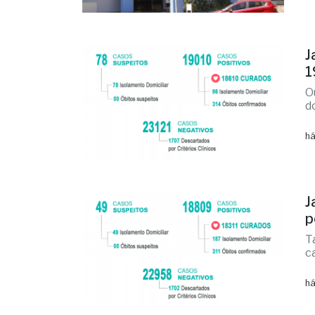
J
1
O
d
há
J
p
T
c
há