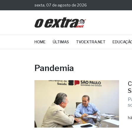
sexta, 07 de agosto de 2026
HOME
ÚLTIMAS
TVOEXTRA.NET
EDUCAÇÃ
Pandemia
C
S
P
s
há