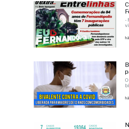
C
F
-
v
há
B
p
O
b
há
N