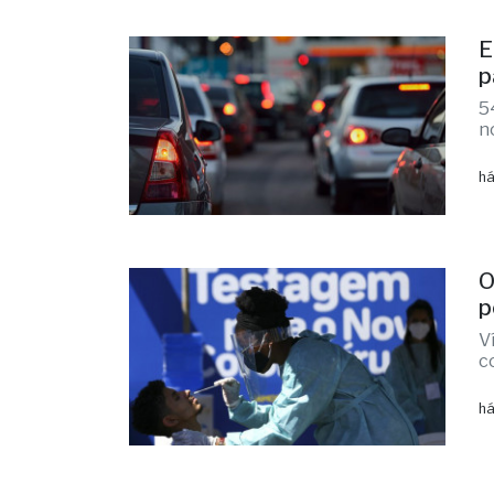
E
p
5
n
há
O
p
V
c
há