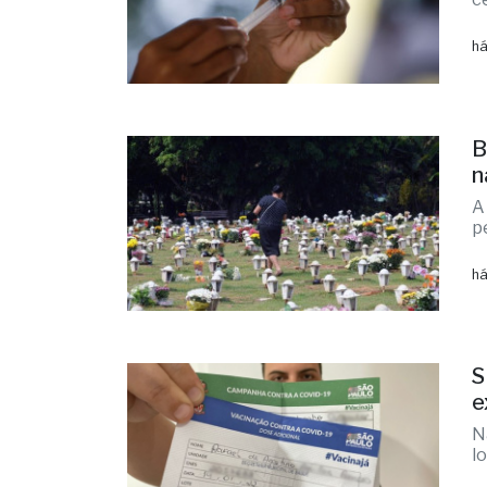
há
B
n
A
p
há
S
e
N
l