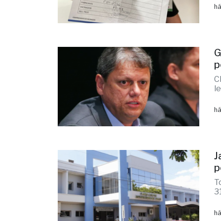
há
G
p
C
l
há
J
p
T
3
há