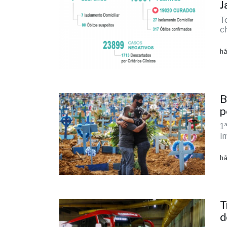
J
T
c
há
B
p
1
i
há
T
d