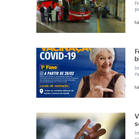
H
p
há
F
b
I
n
há
V
s
I
c