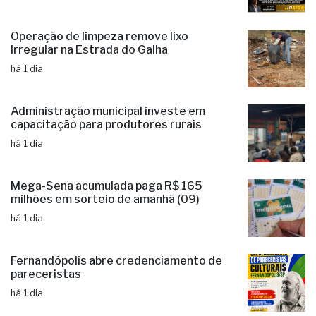
Fernandópolis confirma mais três
candidaturas e já soma seis nomes
há 22 horas
Operação de limpeza remove lixo
irregular na Estrada do Galha
há 1 dia
Administração municipal investe em
capacitação para produtores rurais
há 1 dia
Mega-Sena acumulada paga R$ 165
milhões em sorteio de amanhã (09)
há 1 dia
Fernandópolis abre credenciamento de