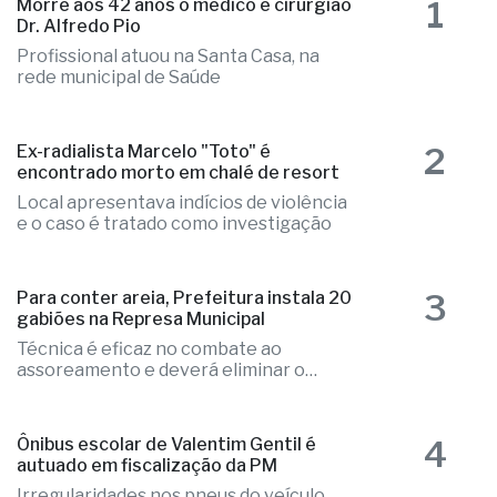
1
Morre aos 42 anos o médico e cirurgião
Dr. Alfredo Pio
Profissional atuou na Santa Casa, na
rede municipal de Saúde
2
Ex-radialista Marcelo "Toto" é
encontrado morto em chalé de resort
Local apresentava indícios de violência
e o caso é tratado como investigação
3
Para conter areia, Prefeitura instala 20
gabiões na Represa Municipal
Técnica é eficaz no combate ao
assoreamento e deverá eliminar o
problema
4
Ônibus escolar de Valentim Gentil é
autuado em fiscalização da PM
Irregularidades nos pneus do veículo