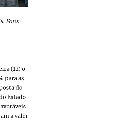
s. Foto:
ira (12) o
% para as
oposta do
 do Estado
avoráveis.
sam a valer
onhecer e