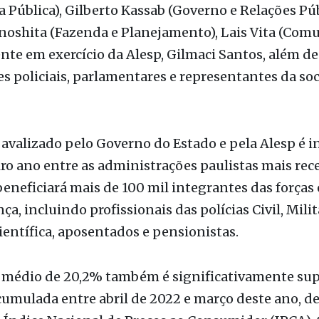
nte em exercício da Alesp, Gilmaci Santos, além de
s policiais, parlamentares e representantes da so
 avalizado pelo Governo do Estado e pela Alesp é 
o ano entre as administrações paulistas mais rec
neficiará mais de 100 mil integrantes das forças 
a, incluindo profissionais das polícias Civil, Milit
entífica, aposentados e pensionistas.
e médio de 20,2% também é significativamente sup
cumulada entre abril de 2022 e março deste ano, d
Índice Nacional de Preços ao Consumidor (IPCA). 
 do Estado é assegurar aumento salarial real aos p