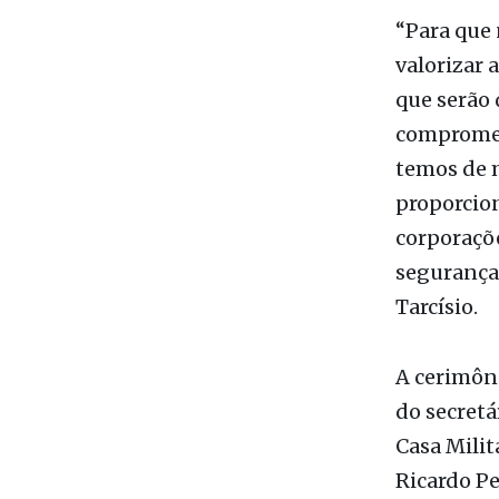
valorizar 
que serão
compromet
temos de m
proporcion
corporaçõe
segurança 
Tarcísio.
A cerimôni
do secretá
Casa Milit
Ricardo Pe
(Segurança
Samuel Kin