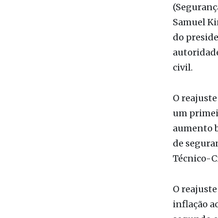
do preside
autoridade
civil.
O reajuste
um primeir
aumento be
de seguranç
Técnico-Ci
O reajust
inflação a
segundo o 
do Governo