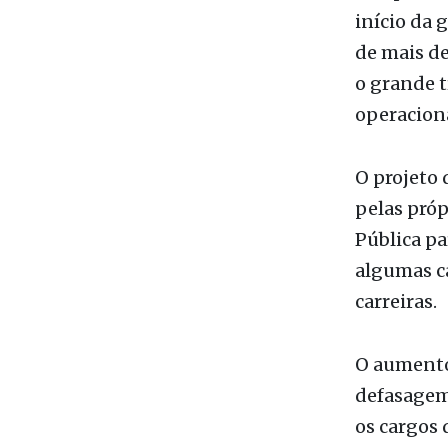
o grande 
operaciona
O projeto 
pelas próp
Pública pa
algumas ca
carreiras.
O aumento 
defasagem 
os cargos 
de carreir
lineares, 