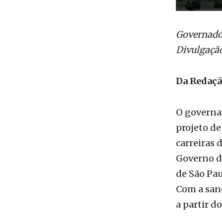
Governador
Divulgaçã
Da Redaç
O governad
projeto de
carreiras 
Governo do
de São Pau
Com a sanç
a partir do
“Para que 