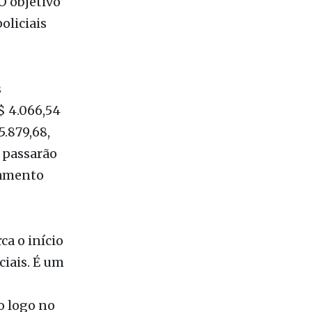
s
$ 4.066,54
5.879,68,
e passarão
çamento
ca o início
ciais. É um
o logo no
roporção
ue fazendo