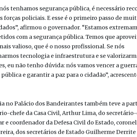
as forças policiais. E esse é o primeiro passo de mui
 dados”, afirmou o governador. “Estamos extrema
idos com a segurança pública. Temos que aproveit
ais valioso, que é o nosso profissional. Se nós
armos tecnologia e infraestrutura e se valorizarm
s, eu não tenho dúvida: nós vamos vencer a guerr
pública e garantir a paz para o cidadão”, acrescen
a no Palácio dos Bandeirantes também teve a part
rio-chefe da Casa Civil, Arthur Lima, do secretário
ar e coordenador da Defesa Civil do Estado, corone
reira, dos secretários de Estado Guilherme Derrite
 Pública), Gilberto Kassab (Governo e Relações Púb
oshita (Fazenda e Planejamento), Lais Vita (Comu