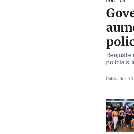
aume
poli
Reajuste 
policiais,
Publicada há 3