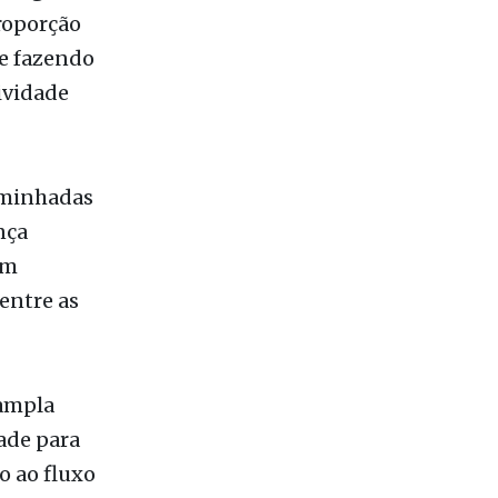
ividade
caminhadas
nça
em
entre as
 ampla
ade para
o ao fluxo
s não são
 carreira.