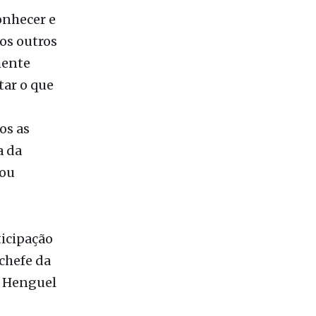
tos outros
mente
ar o que
os as
a da
tou
icipação
-chefe da
l Henguel
licas),
nicação) e