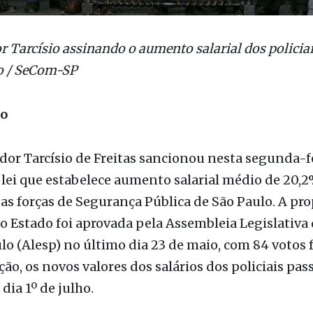
 Tarcísio assinando o aumento salarial dos policiai
o / SeCom-SP
ão
or Tarcísio de Freitas sancionou nesta segunda-fe
 lei que estabelece aumento salarial médio de 20,2
das forças de Segurança Pública de São Paulo. A pr
 Estado foi aprovada pela Assembleia Legislativa
lo (Alesp) no último dia 23 de maio, com 84 votos f
ão, os novos valores dos salários dos policiais pas
 dia 1º de julho.
nós tenhamos segurança pública, é necessário rec