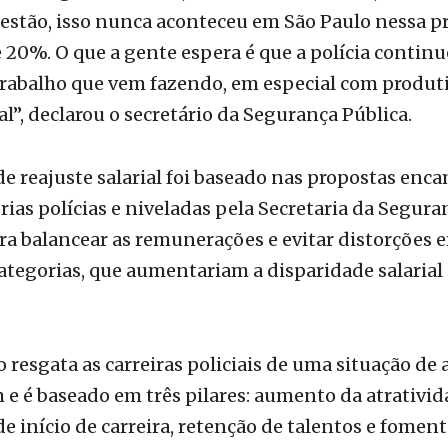
trabalho que vem fazendo, em especial com produt
l”, declarou o secretário da Segurança Pública.
de reajuste salarial foi baseado nas propostas en
rias polícias e niveladas pela Secretaria da Segura
ra balancear as remunerações e evitar distorções 
tegorias, que aumentariam a disparidade salarial 
resgata as carreiras policiais de uma situação de
e é baseado em três pilares: aumento da atrativid
de início de carreira, retenção de talentos e foment
a. Os novos padrões de vencimentos para as polícia
perfazendo índices diferentes de reajustes para cada