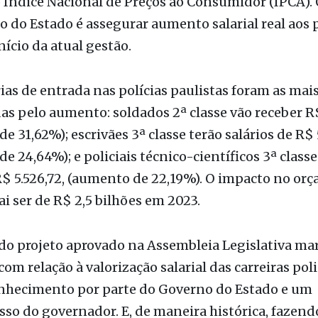
nício da atual gestão.
ias de entrada nas polícias paulistas foram as mai
as pelo aumento: soldados 2ª classe vão receber R
e 31,62%); escrivães 3ª classe terão salários de R$ 
e 24,64%); e policiais técnico-científicos 3ª class
$ 5.526,72, (aumento de 22,19%). O impacto no or
ai ser de R$ 2,5 bilhões em 2023.
do projeto aprovado na Assembleia Legislativa mar
com relação à valorização salarial das carreiras poli
onhecimento por parte do Governo do Estado e um
o do governador. E, de maneira histórica, fazend
gestão, isso nunca aconteceu em São Paulo nessa p
 20%. O que a gente espera é que a polícia contin