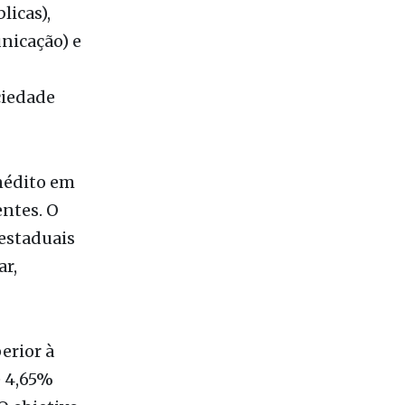
ciedade
inédito em
entes. O
estaduais
ar,
erior à
e 4,65%
O objetivo
oliciais