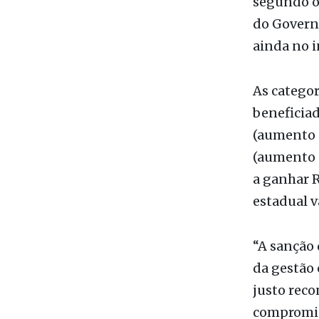
ainda no i
As categor
beneficiad
(aumento d
(aumento d
a ganhar R
estadual v
“A sanção 
da gestão 
justo rec
compromiss
início da 
de mais de