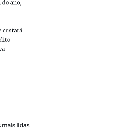
erem
ndimento
m do ano,
 custará
dito
va