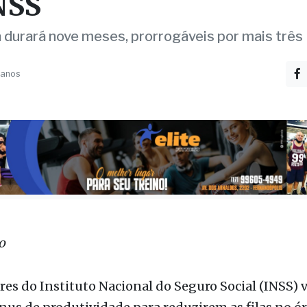
rno retoma bônus de
utividade para reduzir f
NSS
durará nove meses, prorrogáveis por mais três
 anos