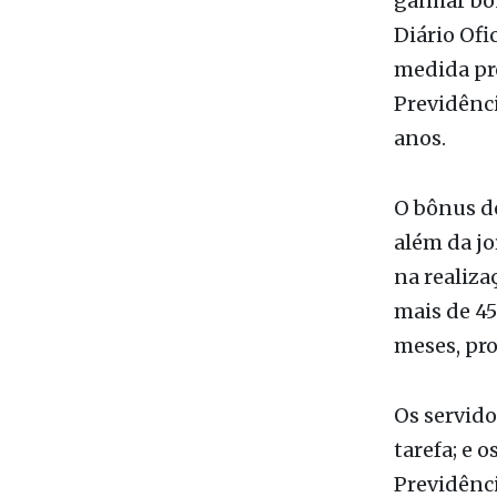
Da Redaç
Os servido
ganhar bôn
Diário Ofi
medida pro
Previdênci
anos.
O bônus d
além da jo
na realiza
mais de 45
meses, pro