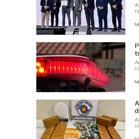
há
S
A
A
r
há
P
t
A
c
há