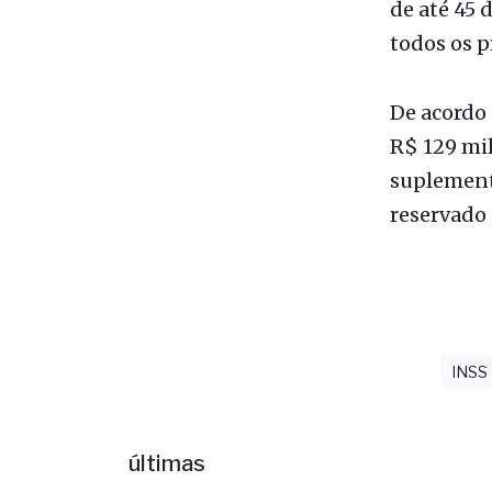
consultar 
Até junho,
analisado
de até 45 
todos os p
De acordo 
R$ 129 mil
suplement
reservado