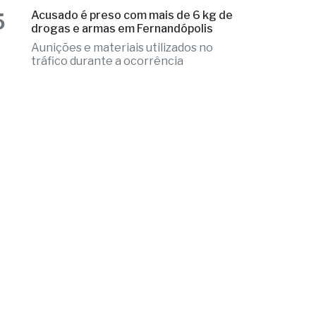
intracraniana após agressão de um
colega
4
Fernandópolis faz readequações na
Estrada Municipal “Alexandre Nossa”
Trabalho visa à otimização do
escoamento da produção agrícola
5
Acusado é preso com mais de 6 kg de
drogas e armas em Fernandópolis
Aunições e materiais utilizados no
tráfico durante a ocorrência