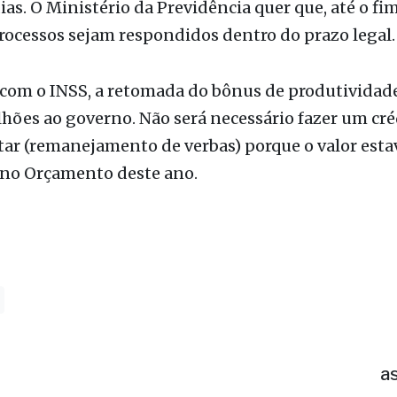
o tamanho e o perfil da fila do INSS.
 o INSS tinha 1,8 milhão de requerimentos para s
s, dos quais 64% superavam o tempo legal de ate
dias. O Ministério da Previdência quer que, até o fi
rocessos sejam respondidos dentro do prazo legal.
com o INSS, a retomada do bônus de produtividade
hões ao governo. Não será necessário fazer um cré
ar (remanejamento de verbas) porque o valor esta
 no Orçamento deste ano.