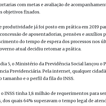
res administrativos do INSS receberão bônus de R
os médicos peritos, R$ 75 por perícia. Os ministérios
a Social e da Gestão e Inovação em Serviços Públic
portarias com metas e avaliação de acompanhament
s objetivos fixados.
 produtividade já foi posto em prática em 2019 pa
a concessão de aposentadorias, pensões e auxílios p
scimento do tempo de espera dos processos nos úl
overno atual decidiu retomar a prática.
dia 5, o Ministério da Previdência Social lançou o P
cia Previdenciária. Pela internet, qualquer cidad