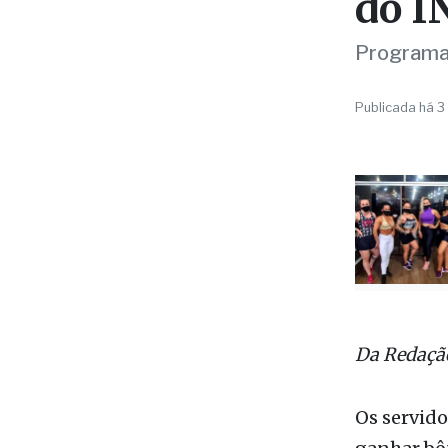
GERAL
Gove
prod
do I
Programa 
Publicada há 3