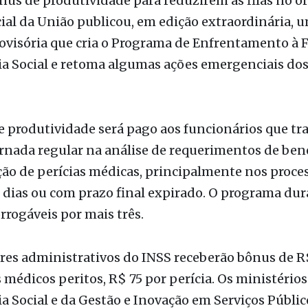
ão
res do Instituto Nacional do Seguro Social (INSS) v
us de produtividade para reduzirem as filas no ór
cial da União publicou, em edição extraordinária, 
visória que cria o Programa de Enfrentamento à F
a Social e retoma algumas ações emergenciais dos
e produtividade será pago aos funcionários que t
rnada regular na análise de requerimentos de bene
ção de perícias médicas, principalmente nos proc
 dias ou com prazo final expirado. O programa dur
rrogáveis por mais três.