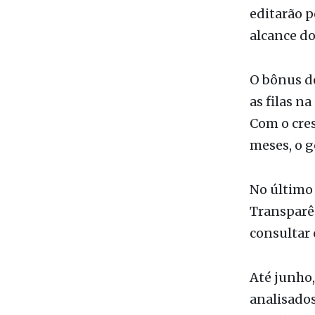
Os servido
tarefa; e 
Previdênci
editarão 
alcance do
O bônus de
as filas n
Com o cre
meses, o g
No último 
Transparên