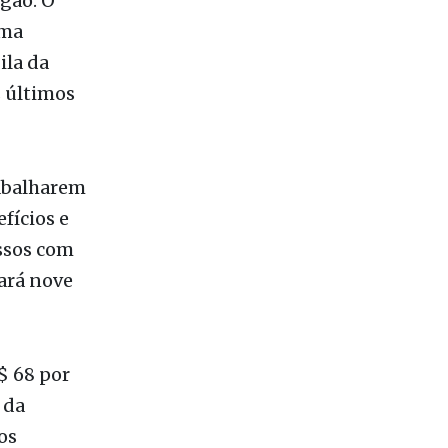
oltarão a
gão. O
uma
ila da
 últimos
rabalharem
fícios e
essos com
ará nove