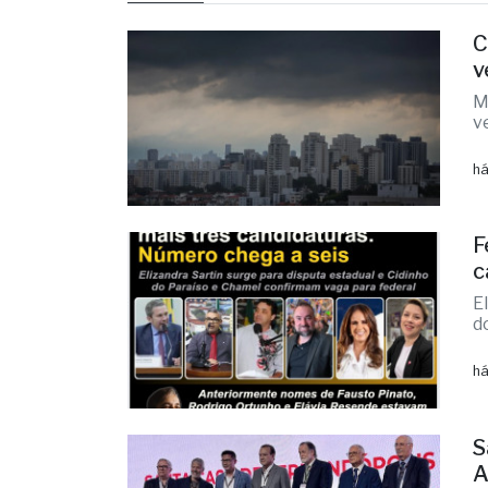
INSS
últimas
C
v
M
v
há
F
c
E
d