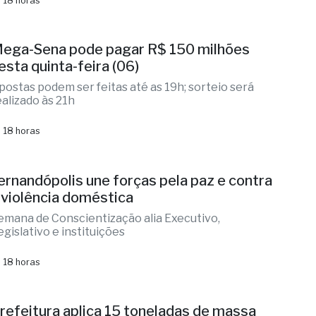
cusado é preso com mais de 6 kg de
rogas e armas em Fernandópolis
unições e materiais utilizados no tráfico durante a
corrência
 18 horas
ega-Sena pode pagar R$ 150 milhões
esta quinta-feira (06)
postas podem ser feitas até as 19h; sorteio será
ealizado às 21h
 18 horas
ernandópolis une forças pela paz e contra
 violência doméstica
emana de Conscientização alia Executivo,