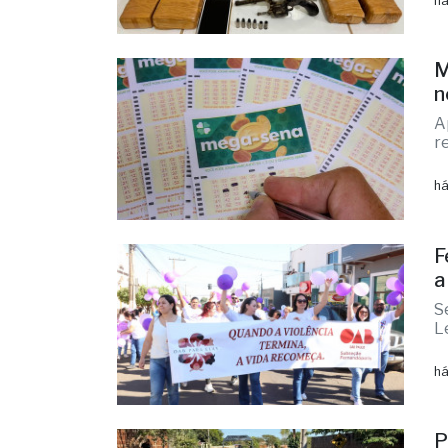
A
d
A
o
há
M
n
A
r
há
F
a
S