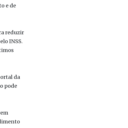
$ 68 por
 da
os
o e de
ra reduzir
elo INSS.
timos
ortal da
ão pode