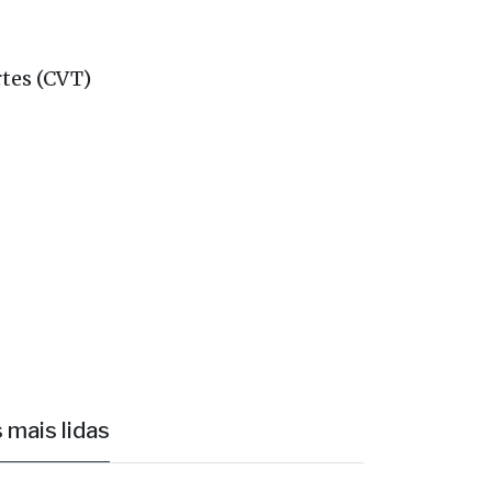
rtes (CVT)
 mais lidas
1
Fernandópolis confirma mais três
candidaturas e já soma seis nomes
Elizandra Sartin entra na corrida pela