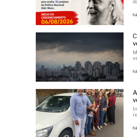
C
v
M
v
há
A
v
I
r
há
C