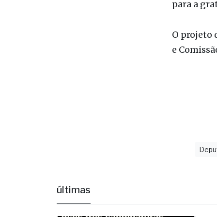
O projeto 
e Comissão
Depu
últimas
F
c