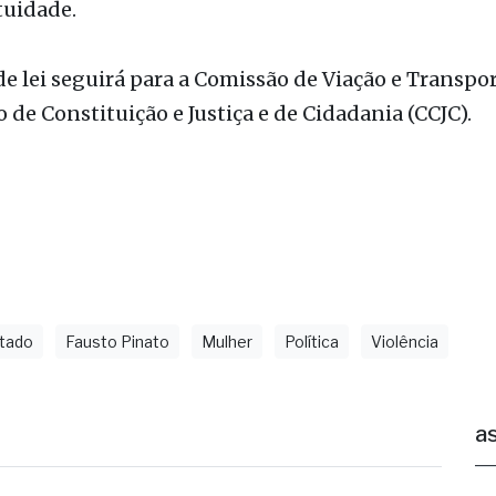
de lei seguirá para a Comissão de Viação e Transpo
 de Constituição e Justiça e de Cidadania (CCJC).
tado
Fausto Pinato
Mulher
Política
Violência
as
ernandópolis confirma mais três
andidaturas e já soma seis nomes