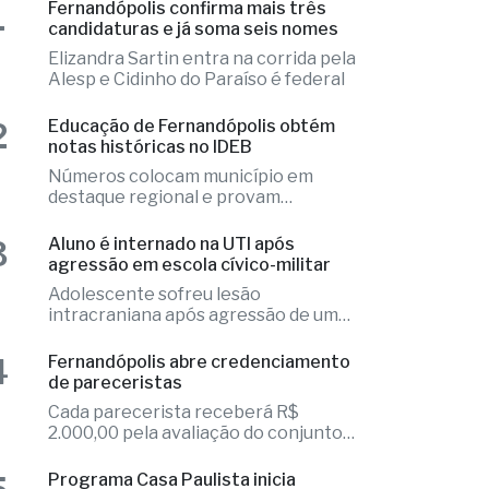
Alesp e Cidinho do Paraíso é federal
2
Educação de Fernandópolis obtém
notas históricas no IDEB
Números colocam município em
destaque regional e provam
excelência
3
Aluno é internado na UTI após
agressão em escola cívico-militar
Adolescente sofreu lesão
intracraniana após agressão de um
colega
4
Fernandópolis abre credenciamento
de pareceristas
Cada parecerista receberá R$
2.000,00 pela avaliação do conjunto
de projetos
5
Programa Casa Paulista inicia
sorteios de 750 moradias na região
Confira a relação dos municípios
beneficiados com a ação habitacional