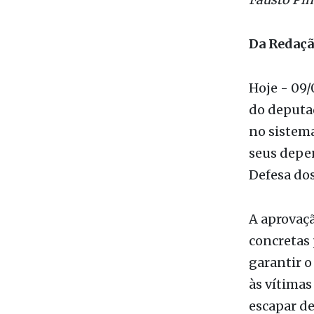
Da Redaç
Hoje - 09/0
do deputad
no sistema
seus depe
Defesa do
A aprovaçã
concretas 
garantir o
às vítimas
escapar de
serviços e