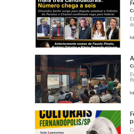
E
d
há
A
c
E
R
há
F
p
C
d
há