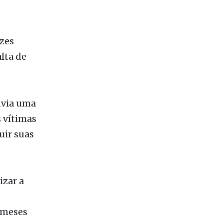
ezes
lta de
envia uma
 vítimas
uir suas
izar a
 meses