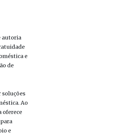
e autoria
ratuidade
doméstica e
ão de
r soluções
méstica. Ao
a oferece
 para
oio e