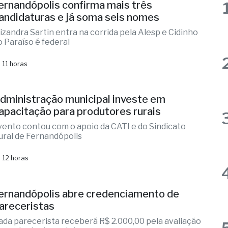
lizandra Sartin entra na corrida pela Alesp e Cidinho
o Paraíso é federal
 11 horas
dministração municipal investe em
apacitação para produtores rurais
vento contou com o apoio da CATI e do Sindicato
ural de Fernandópolis
 12 horas
ernandópolis abre credenciamento de
areceristas
ada parecerista receberá R$ 2.000,00 pela avaliação
o conjunto de projetos
 1 dia