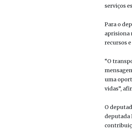
Para o dep
aprisiona 
recursos e
“O transpo
mensagem c
uma oportu
vidas”, af
O deputado
deputada E
contribuiç
para a gra