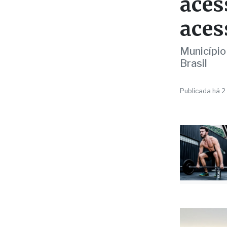
CIDADES
Rank
Votu
aces
aces
Município
Brasil
Publicada há 2