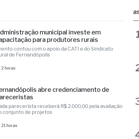
ca
Ranking
Votuporanga
as
dministração municipal investe em
apacitação para produtores rurais
vento contou com o apoio da CATI e do Sindicato
ural de Fernandópolis
 2 horas
ernandópolis abre credenciamento de
areceristas