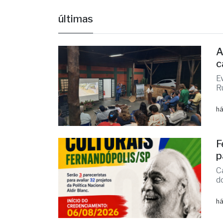
Políti
últimas
A
c
E
R
há
F
p