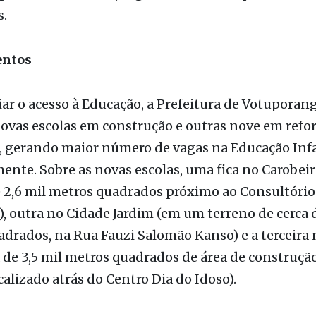
s do país com população acima de 80 mil habitant
 os 410 municípios em análise correspondem a 60,
brasileira. Como resultado, a quarta edição do Ra
or 65 indicadores, organizados em 13 pilares temá
.
entos
ar o acesso à Educação, a Prefeitura de Votuporang
ovas escolas em construção e outras nove em refo
, gerando maior número de vagas na Educação Infa
ente. Sobre as novas escolas, uma fica no Carobei
 2,6 mil metros quadrados próximo ao Consultório
, outra no Cidade Jardim (em um terreno de cerca 