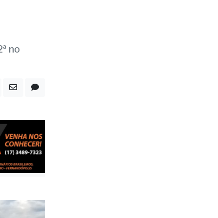
e:
2ª no