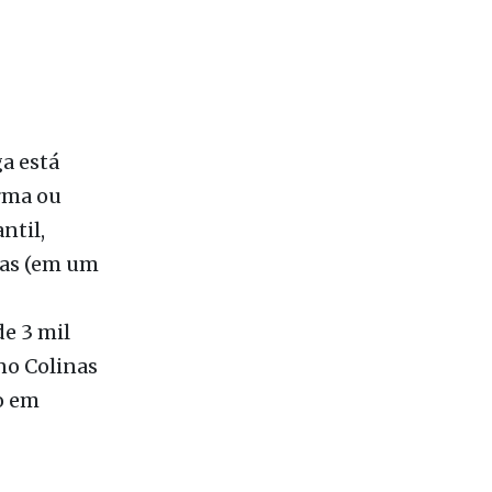
es. Em
19% da
nking é
ticos e 3
a está
rma ou
ntil,
ras (em um
de 3 mil