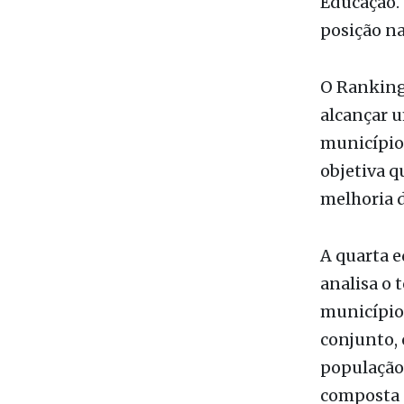
O pilar E
estudo do 
destaques 
Saneament
Educação.
posição na
O Ranking
alcançar 
municípios
objetiva q
melhoria d
A quarta 
analisa o 