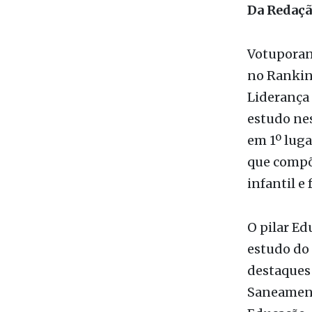
Vista aére
Votuporan
Da Redaç
Votuporang
no Rankin
Liderança 
estudo nes
em 1º lug
que compõ
infantil e