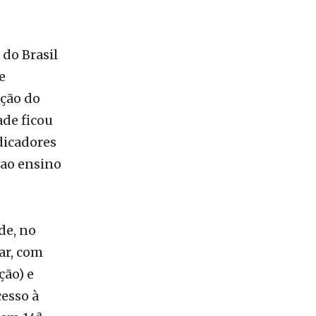
do Brasil
e
ição do
ade ficou
dicadores
 ao ensino