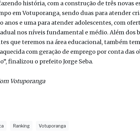
drados, na Rua Fauzi Salomão Kanso) e a terceira 
 de 3,5 mil metros quadrados de área de construçã
calizado atrás do Centro Dia do Idoso).
azendo história, com a construção de três novas e
po em Votuporanga, sendo duas para atender cri
co anos e uma para atender adolescentes, com ofer
adual nos níveis fundamental e médio. Além dos b
es que teremos na área educacional, também tem
aquecida com geração de emprego por conta das o
, finalizou o prefeito Jorge Seba.
Com Votuporanga