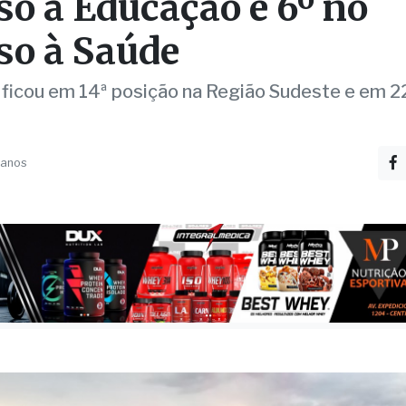
ing de Competitividad
poranga fica em 1º no
so à Educação e 6º no
so à Saúde
 ficou em 14ª posição na Região Sudeste e em 2
 anos