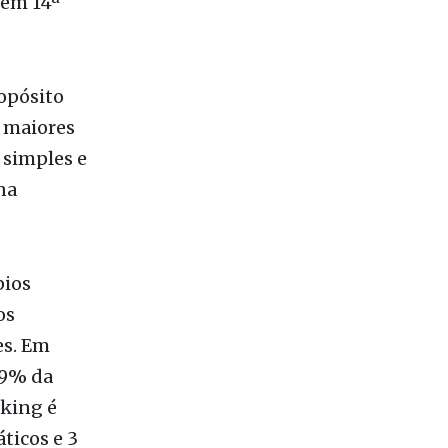
de, no
ar, com
ção) e
esso à
 em 14ª
opósito
 maiores
 simples e
na
pios
os