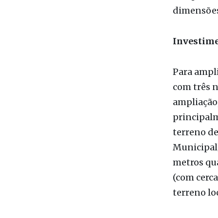
município
conjunto,
população 
composta p
dimensões
Investim
Para ampli
com três n
ampliação
principalm
terreno de
Municipal)