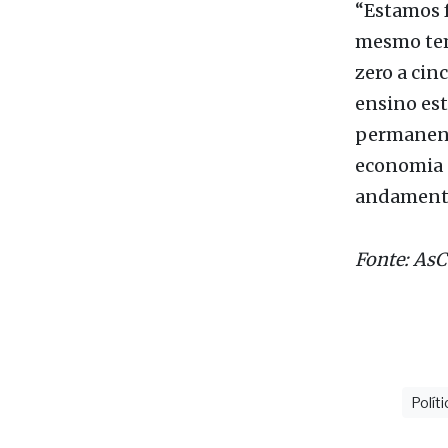
metros qua
(com cerca
terreno lo
“Estamos f
mesmo tem
zero a cin
ensino est
permanent
economia 
andamento”
Fonte: As