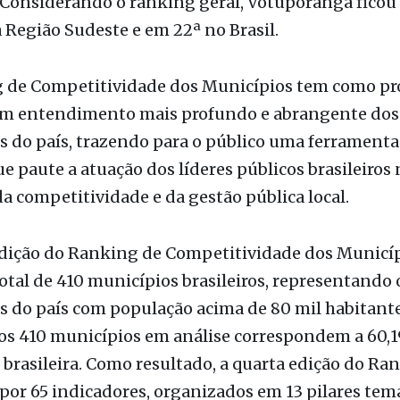
ducação é um dos que integram a dimensão Socieda
CLP. E, mais uma vez, Votuporanga ficou em 2º lug
também para os pilares de Acesso à Saúde (6ª posi
o (34ª colocação), além do grande destaque em Ac
 Considerando o ranking geral, Votuporanga ficou
 Região Sudeste e em 22ª no Brasil.
 de Competitividade dos Municípios tem como pr
um entendimento mais profundo e abrangente dos
 do país, trazendo para o público uma ferramenta
ue paute a atuação dos líderes públicos brasileiros 
a competitividade e da gestão pública local.
edição do Ranking de Competitividade dos Municí
total de 410 municípios brasileiros, representando 