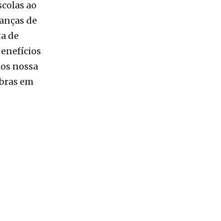
no Colinas
o em
scolas ao
anças de
ta de
enefícios
os nossa
bras em