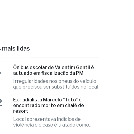
 mais lidas
1
Ônibus escolar de Valentim Gentil é
autuado em fiscalização da PM
Irregularidades nos pneus do veículo
que precisou ser substituídos no local
2
Ex-radialista Marcelo "Toto" é
encontrado morto em chalé de
resort
Local apresentava indícios de
violência e o caso é tratado como
investigação
3
Fernandópolis confirma mais três
candidaturas e já soma seis nomes
Elizandra Sartin entra na corrida pela