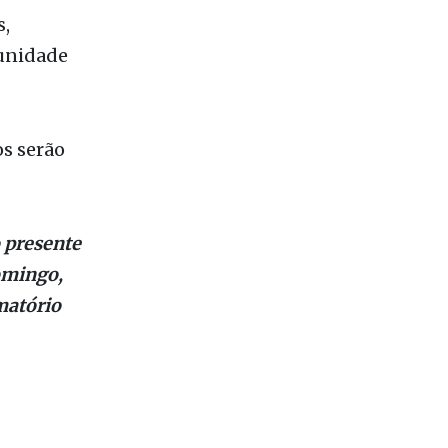
os serão
 presente
omingo,
matório