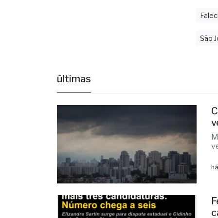
São J
últimas
C
v
M
v
há
F
c
E
d