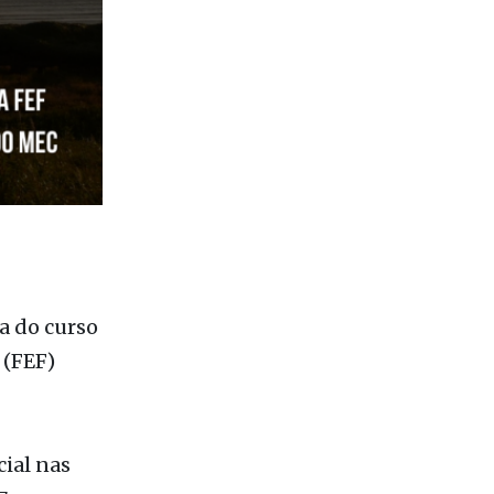
a do curso
 (FEF)
ial nas
7 anos