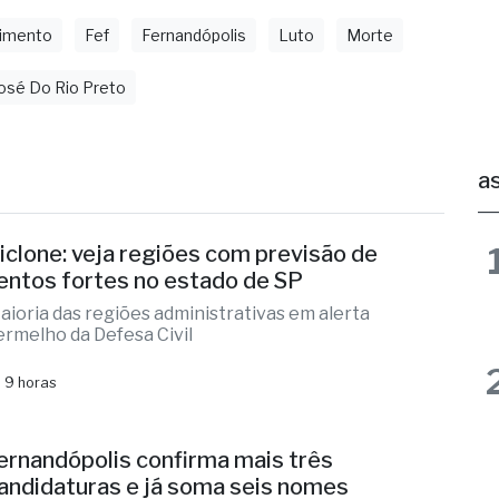
osé Do Rio Preto
as
iclone: veja regiões com previsão de
entos fortes no estado de SP
aioria das regiões administrativas em alerta
ermelho da Defesa Civil
 9 horas
ernandópolis confirma mais três
andidaturas e já soma seis nomes
lizandra Sartin entra na corrida pela Alesp e Cidinho
o Paraíso é federal