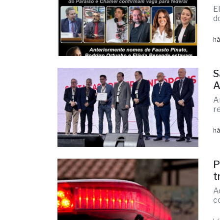
há
S
A
A
r
há
P
t
A
c
há