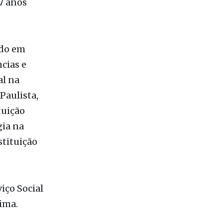
ado em
cias e
al na
Paulista,
tuição
gia na
stituição
iço Social
ima.
s,
 unidade