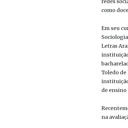
Em seu cur
Sociologia
Letras Ar
instituiçã
bacharelad
Toledo de 
instituiçã
de ensino 
Recenteme
na avaliaç
Diversas h
sobretudo