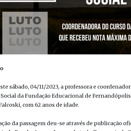
ão
ste sábado, 04/11/2023, a professora e coordenador
 Social da Fundação Educacional de Fernandópolis
 Falcoski, com 62 anos de idade.
ção da passagem deu-se através de publicação ofic
ais da Fundação, sendo que ela trabalhou mais de 1
nte da FEF, onde ingressou em 2006.