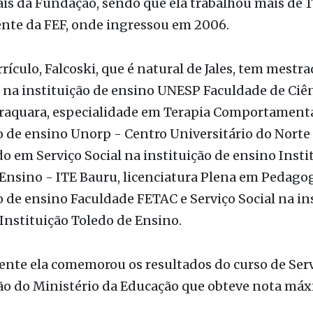
rículo, Falcoski, que é natural de Jales, tem mestr
 na instituição de ensino UNESP Faculdade de Ciên
araquara, especialidade em Terapia Comportament
o de ensino Unorp - Centro Universitário do Norte 
o em Serviço Social na instituição de ensino Insti
Ensino - ITE Bauru, licenciatura Plena em Pedago
o de ensino Faculdade FETAC e Serviço Social na in
Instituição Toledo de Ensino.
nte ela comemorou os resultados do curso de Serv
ão do Ministério da Educação que obteve nota máx
omenagens estão sendo postadas nas redes sociai
 de companheiros de trabalho e de acadêmicos da