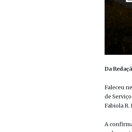
Da Redaç
Faleceu ne
de Serviço
Fabiola R.
A confirma
redes soci
como doce