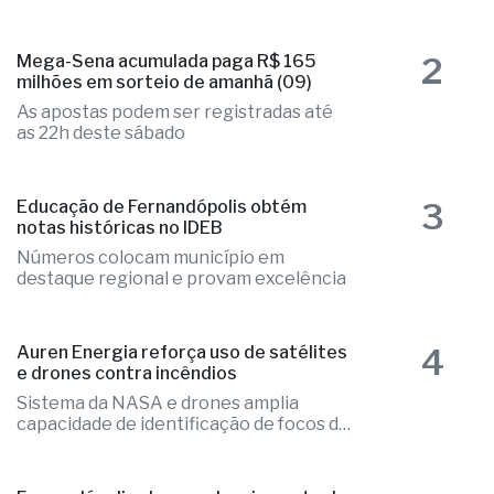
Elizandra Sartin entra na corrida pela
Alesp e Cidinho do Paraíso é federal
2
Mega-Sena acumulada paga R$ 165
milhões em sorteio de amanhã (09)
As apostas podem ser registradas até
as 22h deste sábado
3
Educação de Fernandópolis obtém
notas históricas no IDEB
Números colocam município em
destaque regional e provam excelência
4
Auren Energia reforça uso de satélites
e drones contra incêndios
Sistema da NASA e drones amplia
capacidade de identificação de focos de
calor