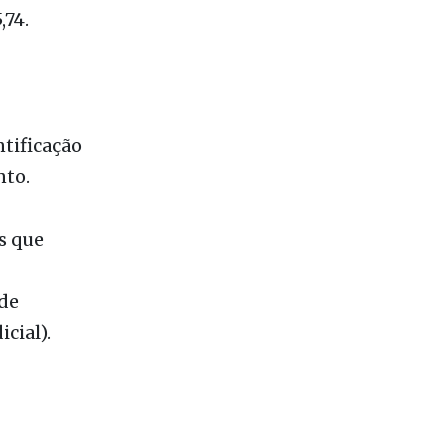
á de 1% a
,74.
tificação
nto.
s que
(de
cial).