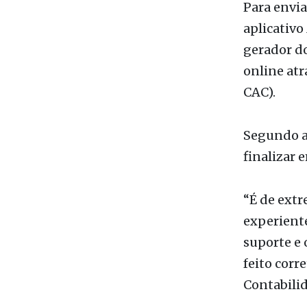
Como entr
Para envia
aplicativo
gerador d
online atr
CAC).
Segundo a 
finalizar 
“É de extr
experient
suporte e 