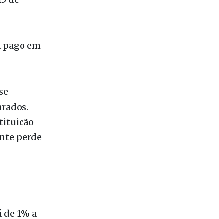
 Federal
. O prazo
15 de
rá pago em
se
arados.
tituição
inte perde