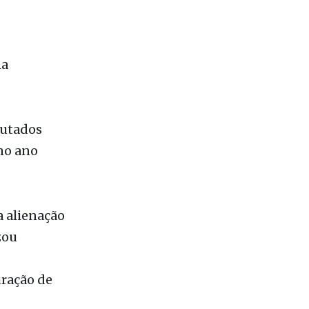
 Rissi
na
butados
no ano
a alienação
zou