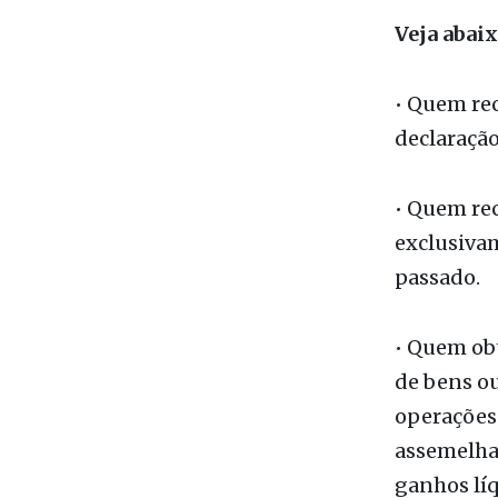
feito corr
Contabili
Veja abai
• Quem rec
declaração
• Quem rec
exclusivam
passado.
• Quem obt
de bens ou