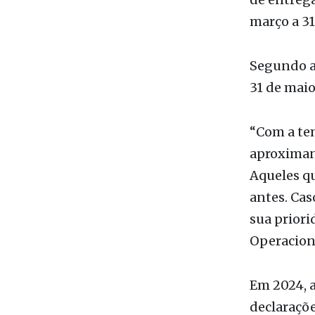
São José d
divulgou, 
de entrega
março a 31
Segundo a 
31 de maio
“Com a te
aproximand
Aqueles q
antes. Cas
sua priori
Operaciona