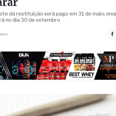
egras e quem é obrigado
arar
lote da restituição será pago em 31 de maio, en
irá no dia 30 de setembro
 anos