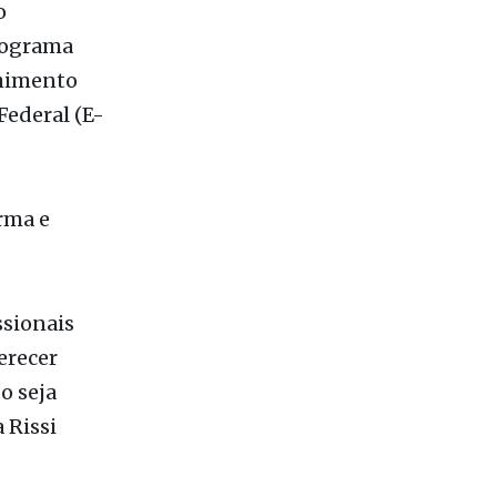
o
programa
chimento
Federal (E-
rma e
ssionais
erecer
o seja