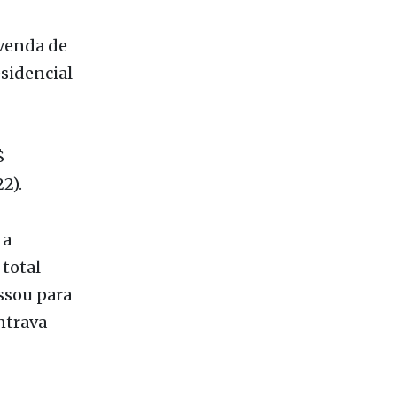
uração de
 venda de
esidencial
$
2).
 a
 total
ssou para
ntrava