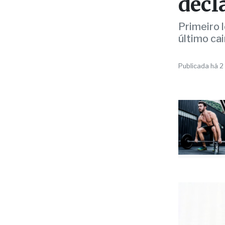
as r
decl
Primeiro 
último ca
Publicada há 2