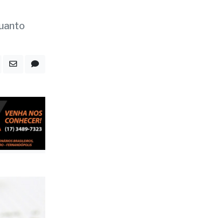
 a
quanto