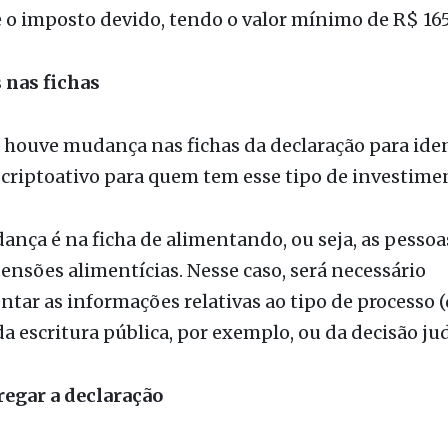
 estimativa é que sejam entregues 43 milhões de
s. Para quem perder o prazo, a multa de atraso ser
o imposto devido, tendo o valor mínimo de R$ 165
nas fichas
 houve mudança nas fichas da declaração para iden
 criptoativo para quem tem esse tipo de investime
nça é na ficha de alimentando, ou seja, as pessoa
nsões alimentícias. Nesse caso, será necessário
ar as informações relativas ao tipo de processo 
da escritura pública, por exemplo, ou da decisão judi