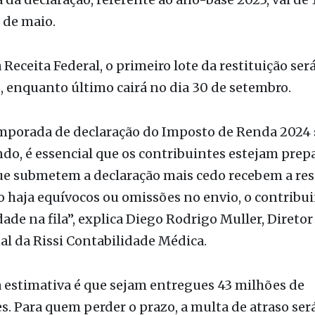
o Rio Preto, 14 de março –
A Secretaria da Receita
recentemente, as regras do Imposto de Renda 2024
 da declaração, referente ao ano-base 2023, vai de 
 de maio.
Receita Federal, o primeiro lote da restituição se
, enquanto último cairá no dia 30 de setembro.
mporada de declaração do Imposto de Renda 2024 
o, é essencial que os contribuintes estejam prep
ue submetem a declaração mais cedo recebem a res
o haja equívocos ou omissões no envio, o contribu
dade na fila”, explica Diego Rodrigo Muller, Diretor
l da Rissi Contabilidade Médica.