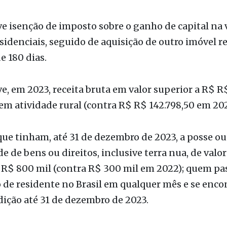
em bolsas de valores, de mercadorias, de futuros e
as cuja soma foi superior a R$ 40 mil, ou com ap
uidos sujeitos à incidência do imposto.
e isenção de imposto sobre o ganho de capital na
sidenciais, seguido de aquisição de outro imóvel r
e 180 dias.
e, em 2023, receita bruta em valor superior a R$ R
 em atividade rural (contra R$ R$ 142.798,50 em 202
que tinham, até 31 de dezembro de 2023, a posse ou
e de bens ou direitos, inclusive terra nua, de valor
 R$ 800 mil (contra R$ 300 mil em 2022); quem pa
 de residente no Brasil em qualquer mês e se enco