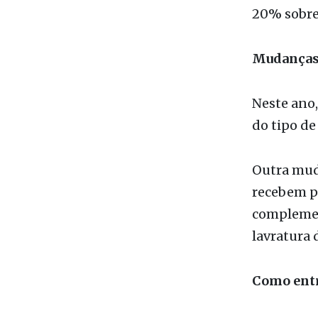
Em 2024, a
declaraçõe
20% sobre 
Mudanças 
Neste ano,
do tipo de
Outra muda
recebem pe
complement
lavratura 