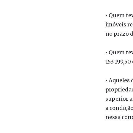
operações 
assemelhad
ganhos líq
• Quem tev
imóveis re
no prazo d
• Quem tev
153.199,50
• Aqueles 
propriedad
superior a
a condição