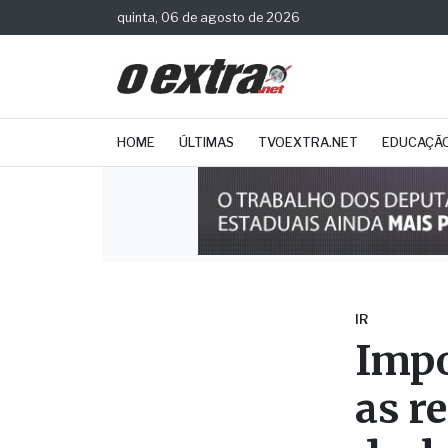
quinta, 06 de agosto de 2026
HOME
ÚLTIMAS
TVOEXTRA.NET
EDUCAÇÃ
IR
Impo