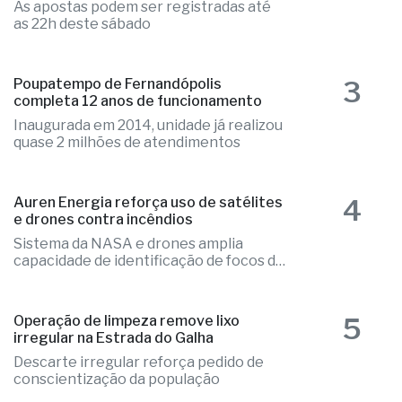
2
Mega-Sena acumulada paga R$ 165
milhões em sorteio de amanhã (09)
As apostas podem ser registradas até
as 22h deste sábado
3
Poupatempo de Fernandópolis
completa 12 anos de funcionamento
Inaugurada em 2014, unidade já realizou
quase 2 milhões de atendimentos
4
Auren Energia reforça uso de satélites
e drones contra incêndios
Sistema da NASA e drones amplia
capacidade de identificação de focos de
calor
5
Operação de limpeza remove lixo
irregular na Estrada do Galha