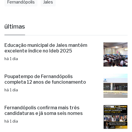
Acidente
Bicicleta
Ciclismo
Euclides Da Cunha
Fernandópolis
Jales
últimas
Educação municipal de Jales mantém
excelente índice no Ideb 2025
há 1 dia
Poupatempo de Fernandópolis
completa 12 anos de funcionamento
há 1 dia
Fernandópolis confirma mais três
candidaturas e já soma seis nomes