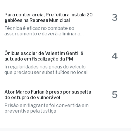
e o caso é tratado como investigação
3
Para conter areia, Prefeitura instala 20
gabiões na Represa Municipal
Técnica é eficaz no combate ao
assoreamento e deverá eliminar o
problema
4
Ônibus escolar de Valentim Gentil é
autuado em fiscalização da PM
Irregularidades nos pneus do veículo
que precisou ser substituídos no local
5
Ator Marco Furlan é preso por suspeita
de estupro de vulnerável
Prisão em flagrante foi convertida em
preventiva pela Justiça