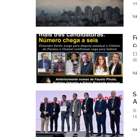
F
c
E
d
há
S
A
A
r
há
P