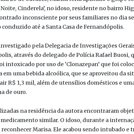
 conduzido até a Santa Casa de Fernandópolis.
 investigado pela Delegacia de Investigações Gerai
lis, através do delegado de Polícia Rafael Buosi, 
foi intoxicado por uso de ‘Clonazepan’ que foi colo
em uma bebida alcoólica, que se aproveitou da si
air R$ 1,3 mil, além de utensílios domésticos e um
a de ouro.
lizadas na residência da autora encontraram obje
 medicamento similar. O idoso, durante a internaç
reconhecer Marisa. Ele acabou sendo intubado e t
pital de Base (HB) de Rio Preto, onde faleceu no dia
passado.