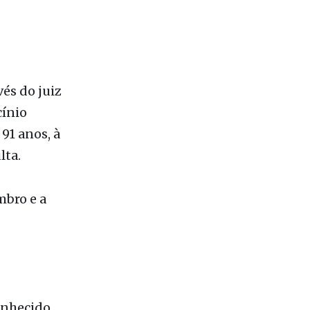
vés do juiz
cínio
91 anos, à
lta.
mbro e a
conhecido
gienópolis.
eguinte,