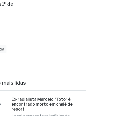
cia
 mais lidas
1
Ex-radialista Marcelo "Toto" é
encontrado morto em chalé de
resort
Local apresentava indícios de
violência e o caso é tratado como
investigação