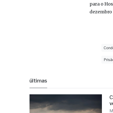
Cond
Prisã
últimas
C
v
M
v
há