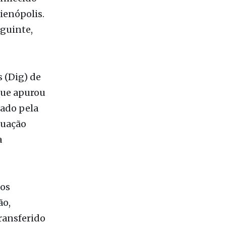
s (Dig) de
que apurou
cado pela
tuação
a
tos
ão,
ransferido
 1º de