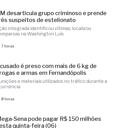
rês suspeitos de estelionato
ção integrada identificou vítimas, localizou
omparsas na Washington Luís
 7 horas
cusado é preso com mais de 6 kg de
rogas e armas em Fernandópolis
unições e materiais utilizados no tráfico durante a
corrência
 8 horas
ega-Sena pode pagar R$ 150 milhões
esta quinta-feira (06)
postas podem ser feitas até as 19h; sorteio será
ealizado às 21h