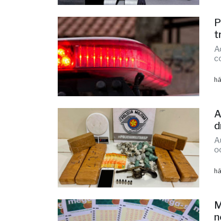
t
A
c
há
A
d
A
o
há
M
n
A
r