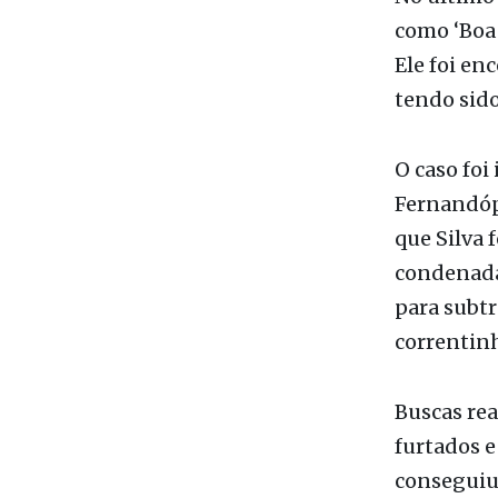
tendo sido
O caso foi
Fernandópo
que Silva 
condenada 
para subtr
correntinh
Buscas rea
furtados e
conseguiu 
para o Hos
dezembro 