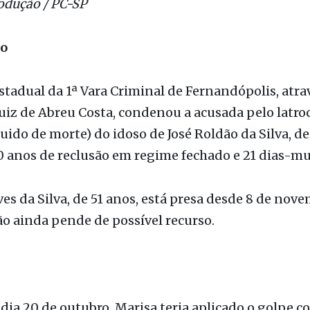
ão
Estadual da 1ª Vara Criminal de Fernandópolis, atra
iz de Abreu Costa, condenou a acusada pelo latro
uido de morte) do idoso de José Roldão da Silva, de 
 anos de reclusão em regime fechado e 21 dias-mu
es da Silva, de 51 anos, está presa desde 8 de nove
o ainda pende de possível recurso.
dia 20 de outubro, Marisa teria aplicado o golpe 
Noite, Cinderela’, no idoso, residente no bairro Hi
contrado inconsciente por seus familiares no dia s