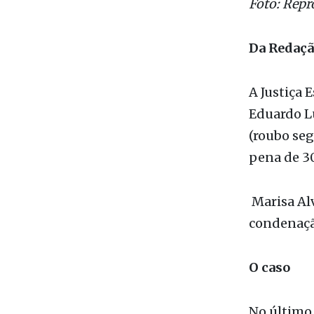
Da Redaç
A Justiça 
Eduardo Lu
(roubo seg
pena de 30
Marisa Alv
condenaçã
O caso
No último 
como ‘Boa 
Ele foi en