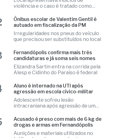
2
Ônibus escolar de Valentim Gentil é
autuado em fiscalização da PM
Irregularidades nos pneus do veículo
que precisou ser substituídos no local
3
Fernandópolis confirma mais três
candidaturas e já soma seis nomes
Elizandra Sartin entra na corrida pela
Alesp e Cidinho do Paraíso é federal
4
Aluno é internado na UTI após
agressão em escola cívico-militar
Adolescente sofreu lesão
intracraniana após agressão de um
colega
5
Acusado é preso com mais de 6 kg de
drogas e armas em Fernandópolis
Aunições e materiais utilizados no
tráfico durante a ocorrência