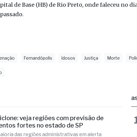
enação
Fernandópolis
Idosos
Justiça
Morte
Polí
o
as
iclone: veja regiões com previsão de
entos fortes no estado de SP
aioria das regiões administrativas em alerta
ermelho da Defesa Civil
 2 horas