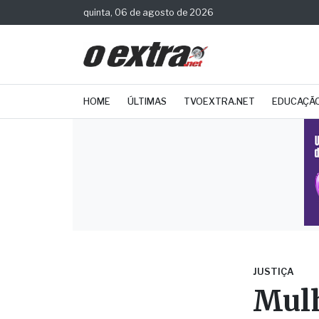
quinta, 06 de agosto de 2026
HOME
ÚLTIMAS
TVOEXTRA.NET
EDUCAÇÃ
JUSTIÇA
Mulh
idos