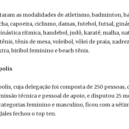
onte, Palestina, Penápolis, Pereira Barreto, Santa 
e Iracema, São José do Rio Preto, Sud Mennucci, Ta
ânia, Valparaíso, Votuporanga.
taram as modalidades de atletismo, badminton, b
cha, capoeira, ciclismo, damas, futebol, futsal, giná
 ginástica rítmica, handebol, judô, karatê, malha, na
ênis, tênis de mesa, voleibol, vôlei de praia, xadrez
tra, biribol feminino e beach tênis.
polis
lis, cuja delegação foi composta de 250 pessoas, 
omissão técnica e pessoal de apoio, e disputou 25 
categorias feminino e masculino, ficou com a séti