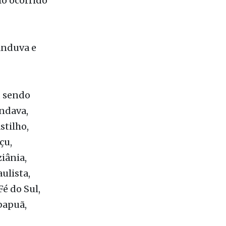
 Jogos
lo ocorrido
anduva e
, sendo
ndava,
stilho,
çu,
ziânia,
ulista,