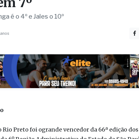
raçatuba; Fernandópol
 em 7º
a é o 4º e Jales o 10º
 anos
ão