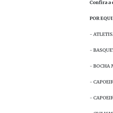
colocação; 
Confira a
POR EQUI
- ATLETI
- BASQUE
- BOCHA 
- CAPOEI