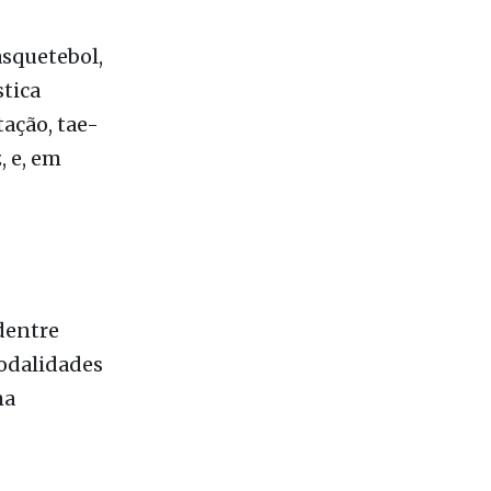
Fé do Sul,
bapuã,
asquetebol,
stica
tação, tae-
, e, em
dentre
modalidades
ma