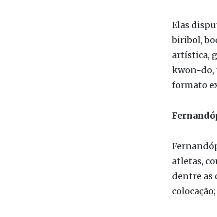
Novo Horiz
São João d
Tanabi, Ur
Elas dispu
biribol, bo
artística,
kwon-do, t
formato ex
Fernandó
Fernandópo
atletas, c
dentre as 