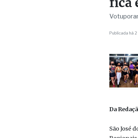
em A
fica
Votuporang
Publicada há 2
Da Redaç