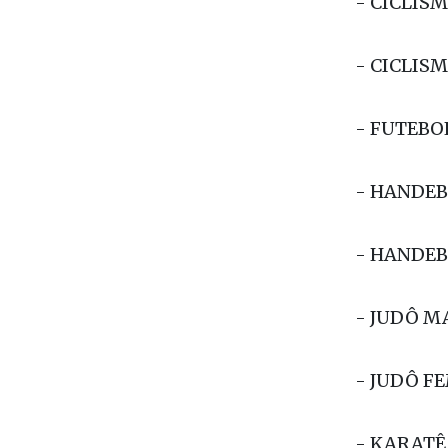
- CAPOEI
- CICLIS
- CICLIS
- FUTEBO
- HANDEB
- HANDEB
- JUDÔ M