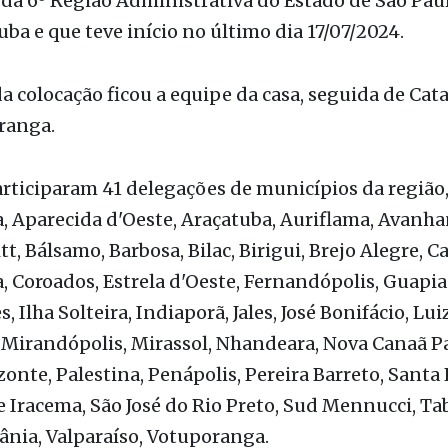
o Rio Preto foi ogrande vencedor da 66ª edição dos
da 6º Região Administrativa do Estado de São Pau
ba e que teve início no último dia 17/07/2024.
 colocação ficou a equipe da casa, seguida de Cat
ranga.
rticiparam 41 delegações de municípios da região
 Aparecida d'Oeste, Araçatuba, Auriflama, Avanha
t, Bálsamo, Barbosa, Bilac, Birigui, Brejo Alegre, Ca
 Coroados, Estrela d'Oeste, Fernandópolis, Guapia
 Ilha Solteira, Indiaporã, Jales, José Bonifácio, Lui
Mirandópolis, Mirassol, Nhandeara, Nova Canaã Pa