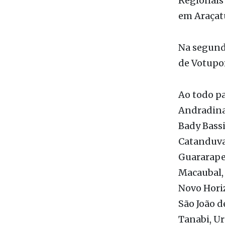
São José d
Regionais 
em Araçatu
Na segunda
de Votupo
Ao todo pa
Andradina,
Bady Bassit
Catanduva,
Guararapes,
Macaubal, 