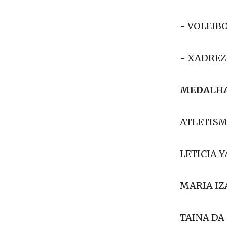
- VOLEI 
- VOLEIB
- XADREZ
MEDALHA
ATLETISM
LETICIA 
MARIA IZ