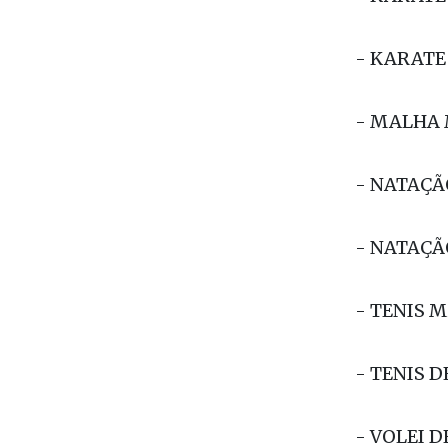
- JUDÔ F
- KARATÊ
- KARATE
- MALHA 
- NATAÇÃ
- NATAÇÃ
- TENIS 
- TENIS 