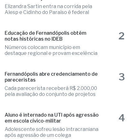
1
Fernandópolis confirma mais três
candidaturas e já soma seis nomes
Elizandra Sartin entra na corrida pela
Alesp e Cidinho do Paraíso é federal
2
Educação de Fernandópolis obtém
notas históricas no IDEB
Números colocam município em
destaque regional e provam excelência
3
Fernandópolis abre credenciamento de
pareceristas
Cada parecerista receberá R$ 2.000,00
pela avaliação do conjunto de projetos
4
Aluno é internado na UTI após agressão
em escola cívico-militar
Adolescente sofreu lesão intracraniana