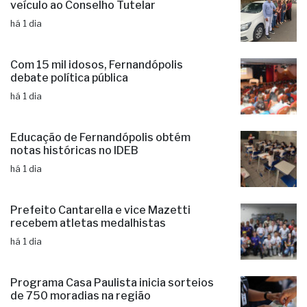
Administração municipal entrega novo
veículo ao Conselho Tutelar
há 1 dia
Com 15 mil idosos, Fernandópolis
debate política pública
há 1 dia
Educação de Fernandópolis obtém
notas históricas no IDEB
há 1 dia
Prefeito Cantarella e vice Mazetti
recebem atletas medalhistas
há 1 dia