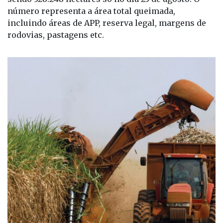
Orion registrou 658.638 hectares de áreas
queimadas entre 01 e 31 de agosto em São Paulo,
sendo 328.248 hectares só no dia 23 de agosto. O
número representa a área total queimada,
incluindo áreas de APP, reserva legal, margens de
rodovias, pastagens etc.