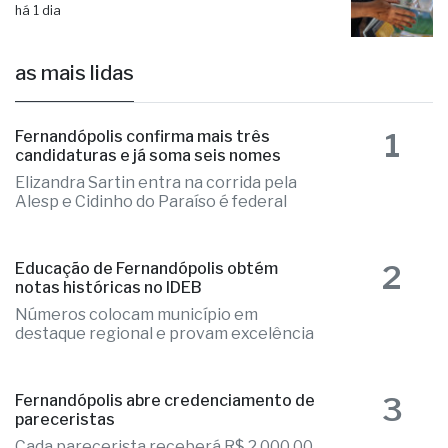
Programa Casa Paulista inicia sorteios
de 750 moradias na região
há 1 dia
as mais lidas
1
Fernandópolis confirma mais três
candidaturas e já soma seis nomes
Elizandra Sartin entra na corrida pela
Alesp e Cidinho do Paraíso é federal
2
Educação de Fernandópolis obtém
notas históricas no IDEB
Números colocam município em
destaque regional e provam excelência