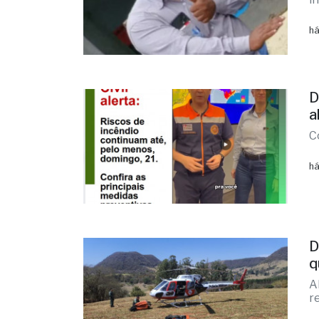
há
D
a
C
há
D
q
A
re