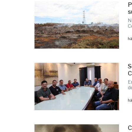
P
s
N
C
há
S
C
E
d
há
C