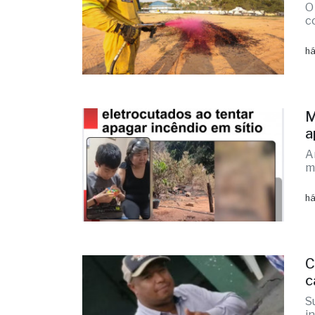
O
c
há
M
a
A
m
há
C
c
S
i