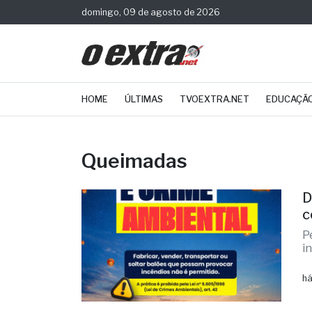
domingo, 09 de agosto de 2026
HOME
ÚLTIMAS
TVOEXTRA.NET
EDUCAÇÃ
Queimadas
D
c
P
i
há